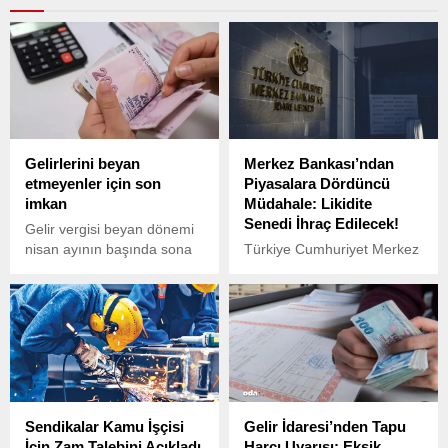
Gelirlerini beyan
Merkez Bankası’ndan
etmeyenler için son
Piyasalara Dördüncü
imkan
Müdahale: Likidite
Senedi İhraç Edilecek!
Gelir vergisi beyan dönemi
nisan ayının başında sona
Türkiye Cumhuriyet Merkez
erdi. Kira, ücret ve değer
Bankası (TCMB),
artış kazancı gibi gelirlerini
piyasadaki fazla likiditeyi
beyan etmeyen yüz binlerce
kontrol altına almak
mükellef tespit edildi. Gelir
amacıyla yeni bir önlem
vergisini beyan
aldı.
etmeyenlerin pişmanlık
bildirimi yapabileceği
bildirildi.
Sendikalar Kamu İşçisi
Gelir İdaresi’nden Tapu
İçin Zam Talebini Açıkladı
Harcı Uyarısı: Eksik