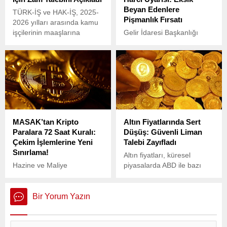
Beyan Edenlere
TÜRK-İŞ ve HAK-İŞ, 2025-
Pişmanlık Fırsatı
2026 yılları arasında kamu
işçilerinin maaşlarına
Gelir İdaresi Başkanlığı
yapılacak artışa ilişkin
(GİB), tapu harcını eksik
taleplerini içeren taslağı
beyan eden mükelleflere
Çalışma ve Sosyal Güvenlik
yönelik önemli bir uyarıda
Bakanlığı’na sundu.
bulundu.
MASAK’tan Kripto
Altın Fiyatlarında Sert
Paralara 72 Saat Kuralı:
Düşüş: Güvenli Liman
Çekim İşlemlerine Yeni
Talebi Zayıfladı
Sınırlama!
Altın fiyatları, küresel
Hazine ve Maliye
piyasalarda ABD ile bazı
Bakanlığı’na bağlı Mali
ülkeler arasında olası ticaret
Suçları Araştırma Kurulu
müzakerelerine dair
(MASAK), kripto varlık
beklentilerin artmasıyla
Bir Yorum Yazın
hizmet sağlayıcılarını
birlikte sert düşüş yaşadı.
ilgilendiren yeni bir
düzenleme yayımladı.