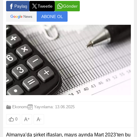
Paylaş
Tweetle
Gönder
ABONE OL
Ekonomi
Yayınlama: 13.06.2025
A
+
A
-
0
Almanya’da şirket iflasları, mayıs ayında Mart 2023’ten bu