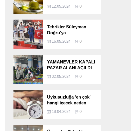
etkileri!
12.05.2024
0
Tebrikler Süleyman
Doğru’ya
16.05.2024
0
YAMANEVLER KAPALI
PAZAR ALANI AÇILDI
02.05.2024
0
Uykusuzluğa ‘en çok’
hangi içecek neden
oluyor?
18.04.2024
0