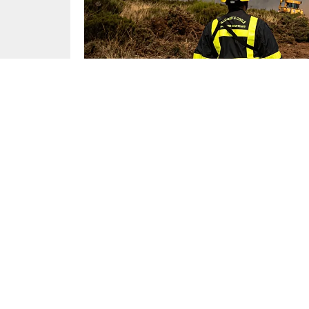
Ekonomi
Yayınlama: 29.08.2025
2025 yangın sezonu, Avrupa’da
yanan arazi m
değişikliğinin getirdiği yüksek sıcaklıklar ve a
Bu yıl
Avrupa Birliği’nde (AB) 1 milyondan f
yüzölçümünden daha büyük
bir alan anlamı
Toplamda
1.800’den fazla orman yangını
bild
AB’nin 27 üyesinden yalnızca Çekya, Estonya,
İtalya ve Romanya 450’den fazla yangınla öne 
yangın bildirenler olmayabiliyor. Örneğin, Güne