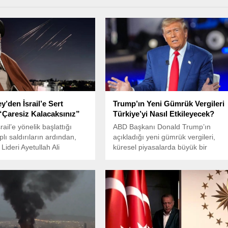
’den İsrail’e Sert
Trump’ın Yeni Gümrük Vergileri
“Çaresiz Kalacaksınız”
Türkiye’yi Nasıl Etkileyecek?
srail’e yönelik başlattığı
ABD Başkanı Donald Trump’ın
lı saldırıların ardından,
açıkladığı yeni gümrük vergileri,
 Lideri Ayetullah Ali
küresel piyasalarda büyük bir
’den dikkat çeken bir
sarsıntıya yol açtı.
 geldi.