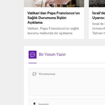
Vatikan’dan Papa Franciscus’un
İsrail’d
Sağlık Durumuna İlişkin
Uyarısı:
Açıklama
İsrail il
Vatikan, Papa Franciscus’un sağlık
tırmanır
durumu hakkında bir açıklama
Tahran h
yaptı. 88 yaşındaki Papa, iki
açıklama
haftadır Roma’daki Gemelli
Avichay
Hastanesi’nde tedavi görmekte ve
platform
çift taraflı zatürre teşhisi konmuştu.
paylaşım
Bir Yorum Yazın
Bölgesi’
çağrısın