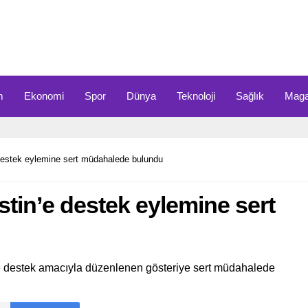
m
Ekonomi
Spor
Dünya
Teknoloji
Sağlık
Maga
 destek eylemine sert müdahalede bulundu
stin’e destek eylemine sert
n’e destek amacıyla düzenlenen gösteriye sert müdahalede