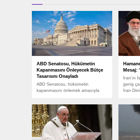
ABD Senatosu, Hükümetin
Hamaney
Kapanmasını Önleyecek Bütçe
Mesaj: 
Tasarısını Onayladı
İran’ın İ
ABD Senatosu, hükümetin
geniş çap
kapanmasını önlemek amacıyla
İran Dini
geçici bütçe tasarısını onayladı.
Hamaney
açıklama