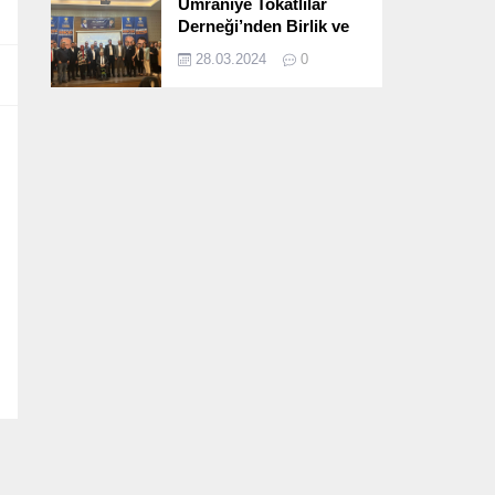
Ümraniye Tokatlılar
Derneği’nden Birlik ve
Beraberlik Dolu İftar
28.03.2024
0
Programı