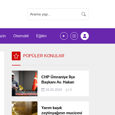
zin
Otomobil
Eğitim
POPÜLER KONULAR
CHP Ümraniye İlçe
Başkanı Av. Hakan
Kızılelma 31 Mart Yerel
24.04.2024
0
Seçimlerini
Değerlendirdi
Yarım kaşık
zeytinyağının mucizevi