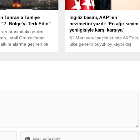
en Tahran’a Tahliye
İngiliz basını, AKP’nin
 “7. Bölge’yi Terk Edin”
hezimetini yazdı: ‘En ağır seçim
yenilgisiyle karşı karşıya’
e İran arasındaki gerilim
ken, İsrail Ordusu’ndan
31 Mart yerel seçimlerinde AKP'nin,
alkını alarma geçiren bir
ülke genelin büyük oy kaybı dış
 geldi. İsrail Ordu Sözcüsü
basında manşetlere taşındı.
 Adraee, sosyal medya
İngiltere merkezli Financial Times
u X üzerinden yaptığı
gazetesinde, Erdoğan'ı diktatör
da, Tahran’ın 7’nci
olarak niteleyerek, Yirmi yıl önce
nde yaşayanlara tahliye
iktidara gelişinden bu yana en ağır
da bulundu.
seçim yenilgisiyle karşı karşıya
kaldı ifadeleri kullanıldı.