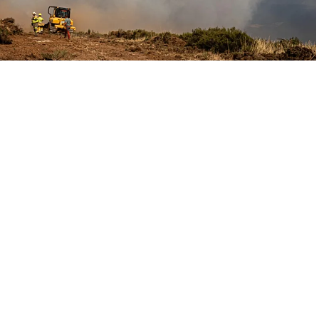
A
+
A
-
0
iktarı bakımından rekor kırdı
. Uzmanlara göre, iklim
zalan yağışlar, yangınların yoğunluğunu artırıyor.
azla hektar alan
kül oldu; bu,
Korsika adasının
na geliyor ve geçen yılın yaklaşık dört katına eşdeğer.
irildi ve
38 milyon tondan fazla CO₂
atmosfere salındı.
 Litvanya, Lüksemburg ve Malta’da yangın ihbarı yapılmadı.
çıkarken, en fazla zararı gören ülkeler her zaman en çok
y Kıbrıs’ta yalnızca üç yangın bildirildi, ancak bunlar son