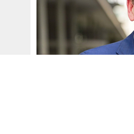
Dünya
Yayınlama: 04.06.2025
Almanya Dışişleri Bakanı Johann Wadephul, P
zamankinden daha önemli olduğunu vurguladı.
Berlin’de düzenlenen ortak basın toplantısınd