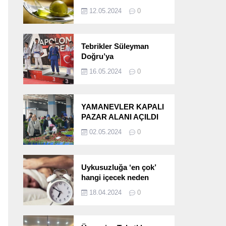
etkileri!
12.05.2024
0
Tebrikler Süleyman
Doğru’ya
16.05.2024
0
YAMANEVLER KAPALI
PAZAR ALANI AÇILDI
02.05.2024
0
Uykusuzluğa ‘en çok’
hangi içecek neden
oluyor?
18.04.2024
0