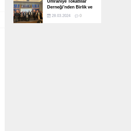
Ümraniye Tokatlılar
Derneği’nden Birlik ve
Beraberlik Dolu İftar
28.03.2024
0
Programı