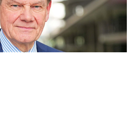
A
+
A
-
0
olonya’nın güvenliğinin Almanya’nın güvenliği açısından her
 Wadephul, Polonya Dışişleri Bakanı Radoslaw Sikorski ile
a açıklamalarda bulundu.