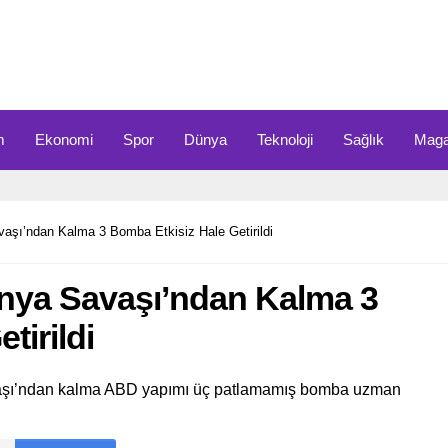
m
Ekonomi
Spor
Dünya
Teknoloji
Sağlık
Maga
aşı’ndan Kalma 3 Bomba Etkisiz Hale Getirildi
ünya Savaşı’ndan Kalma 3
tirildi
vaşı’ndan kalma ABD yapımı üç patlamamış bomba uzman