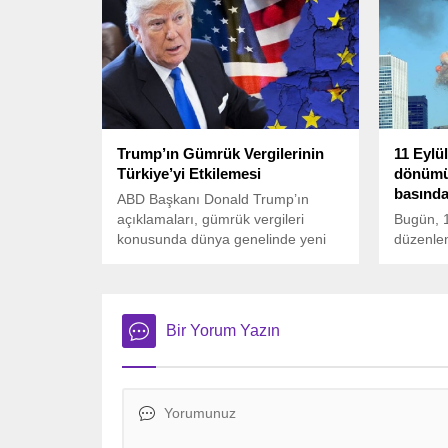
söyledi.
Trump’ın Gümrük Vergilerinin
11 Eylül
Türkiye’yi Etkilemesi
dönümü:
basında
ABD Başkanı Donald Trump’ın
açıklamaları, gümrük vergileri
Bugün, 1
konusunda dünya genelinde yeni
düzenlen
bir dönemi başlatırken, Türkiye’nin
yıldönü
ekonomisi ve dış ticaret ilişkileri
uluslara
üzerinde çeşitli etkiler yaratabilir.
gazetele
boyutları
Bir Yorum Yazın
manşetle