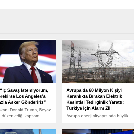
“İç Savaş İstemiyorum,
Avrupa’da 60 Milyon Kişiyi
ekirse Los Angeles’a
Karanlıkta Bırakan Elektrik
zla Asker Göndeririz”
Kesintisi Tedirginlik Yarattı:
Türkiye İçin Alarm Zili
kanı Donald Trump, Beyaz
 düzenlediği kapsamlı
Avrupa enerji altyapısında büyük
plantısında, ülke
bir krizle karşı karşıya kaldı.
ne dair önemli
İspanya, Portekiz ve Fransa’da
larda bulundu.
yaklaşık 60 milyon kişiyi etkileyen