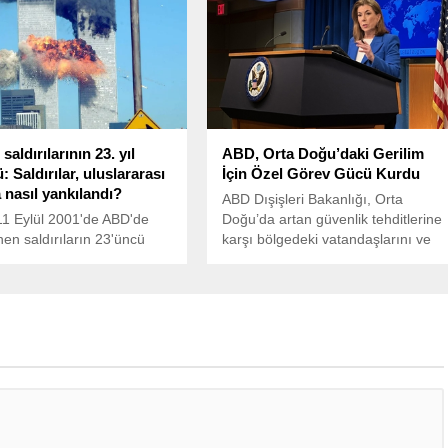
elektrik kesintisi sonucu sanayi
üretimi durdu, metrolar işlemedi,
ulaşım sistemleri aksadı ve şehirler
karanlığa gömüldü.
 saldırılarının 23. yıl
ABD, Orta Doğu’daki Gerilim
 Saldırılar, uluslararası
İçin Özel Görev Gücü Kurdu
 nasıl yankılandı?
ABD Dışişleri Bakanlığı, Orta
1 Eylül 2001'de ABD'de
Doğu’da artan güvenlik tehditlerine
en saldırıların 23'üncü
karşı bölgedeki vatandaşlarını ve
mü. O dönemde
diplomatik misyonlarını korumak
rası medya kuruluşları ve
amacıyla “Orta Doğu Görev
r, yaşanan olayın tüm
Gücü”nü kurdu.
nı ve yankılarını
re taşıdı.