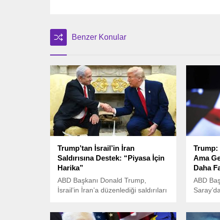
Benzer Konular
Trump’tan İsrail’in İran
Trump: 
Saldırısına Destek: “Piyasa İçin
Ama Ger
Harika”
Daha Fa
ABD Başkanı Donald Trump,
ABD Baş
İsrail’in İran’a düzenlediği saldırıları
Saray’da
“büyük başarı” olarak
basın to
nitelendirerek, bunun küresel
gündemi
piyasalara olumlu yansıyacağını
açıklama