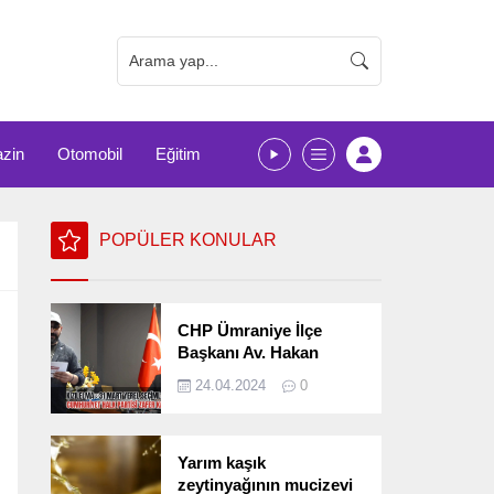
zin
Otomobil
Eğitim
POPÜLER KONULAR
CHP Ümraniye İlçe
Başkanı Av. Hakan
Kızılelma 31 Mart Yerel
24.04.2024
0
Seçimlerini
Değerlendirdi
Yarım kaşık
zeytinyağının mucizevi