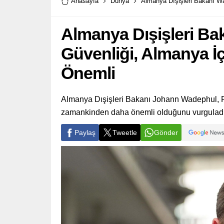
Anasayfa
Dünya
Almanya Dışişleri Bakanı W
Almanya Dışişleri Ba
Güvenliği, Almanya 
Önemli
Almanya Dışişleri Bakanı Johann Wadephul, P
zamankinden daha önemli olduğunu vurguladı
Paylaş
Tweetle
Gönder