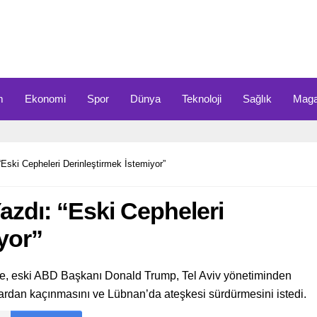
m
Ekonomi
Spor
Dünya
Teknoloji
Sağlık
Maga
“Eski Cepheleri Derinleştirmek İstemiyor”
Yazdı: “Eski Cepheleri
yor”
öre, eski ABD Başkanı Donald Trump, Tel Aviv yönetiminden
lardan kaçınmasını ve Lübnan’da ateşkesi sürdürmesini istedi.