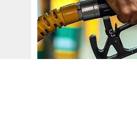
Ekonomi
Yayınlama: 13.01.2025
Türkiye’deki akaryakıt fiyatları, önümüzdeki gü
özellikle motorin ve benzine yapılacak zamları
bilgilere göre, 15 Ocak tarihinden itibaren mo
Yüksek Enerji Fiyatları ve Döviz Kurları Etki