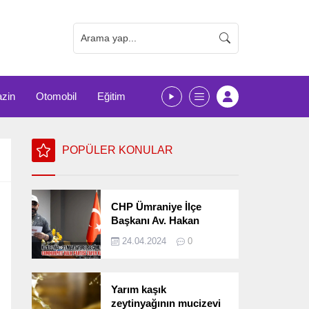
zin
Otomobil
Eğitim
POPÜLER KONULAR
CHP Ümraniye İlçe
Başkanı Av. Hakan
Kızılelma 31 Mart Yerel
24.04.2024
0
Seçimlerini
Değerlendirdi
Yarım kaşık
zeytinyağının mucizevi