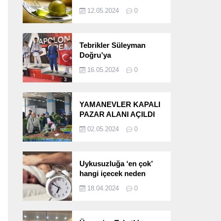
etkileri!
12.05.2024
0
Tebrikler Süleyman
Doğru’ya
16.05.2024
0
YAMANEVLER KAPALI
PAZAR ALANI AÇILDI
02.05.2024
0
Uykusuzluğa ‘en çok’
hangi içecek neden
oluyor?
18.04.2024
0