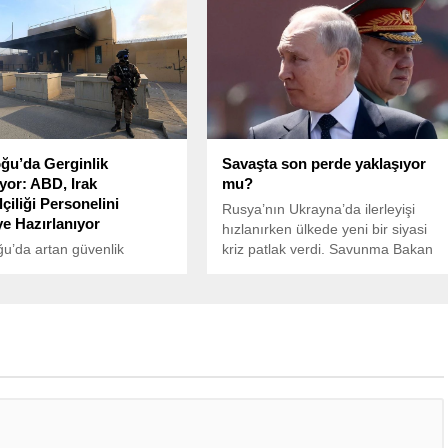
uğu yoğunluğu rahatlatmak
iddia edildi.
a gümrük kapılarında
hazırlıklar yapıldığını
.
ğu’da Gerginlik
Savaşta son perde yaklaşıyor
yor: ABD, Irak
mu?
çiliği Personelini
Rusya’nın Ukrayna’da ilerleyişi
ye Hazırlanıyor
hızlanırken ülkede yeni bir siyasi
u’da artan güvenlik
kriz patlak verdi. Savunma Bakan
i nedeniyle Amerika Birleşik
Yardımcısı Timur Ivanov’un
ri (ABD), Irak’taki Bağdat
görevden alınması bakan Sergey
iliği’nde görev yapan bazı
Şoygu ile Putin arasında bir gerilim
n tahliyesi için hazırlıklara
olduğu iddialarını gündeme getirdi.