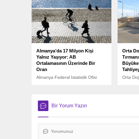
oluşturd
amacıyl
kapsamlı 
duyurdu
Almanya’da 17 Milyon Kişi
Orta Do
Yalnız Yaşıyor: AB
Tırmanı
Ortalamasının Üzerinde Bir
Büyükel
Oran
Tahliye
Almanya Federal İstatistik Ofisi
Orta Doğ
(Destatis) tarafından yayımlanan
tehditler
son verilere göre, ülkede 17 milyon
Devletle
kişi hayatını yalnız sürdürüyor.
Büyükelç
personeli
Bir Yorum Yazın
başladı.