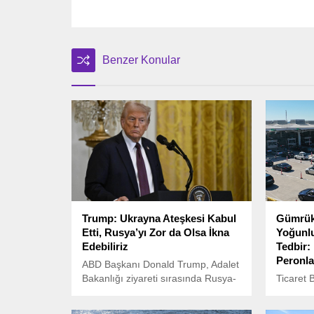
Benzer Konular
Trump: Ukrayna Ateşkesi Kabul
Gümrük 
Etti, Rusya’yı Zor da Olsa İkna
Yoğunlu
Edebiliriz
Tedbir:
Peronla
ABD Başkanı Donald Trump, Adalet
Bakanlığı ziyareti sırasında Rusya-
Ticaret 
Ukrayna savaşı hakkında dikkat
yurt dış
çeken açıklamalarda bulundu.
yoluyla 