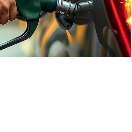
A
+
A
-
0
nlerde önemli bir artışa sahne olabilir. Son gelen verilere göre,
n tarihi netleşti. Akaryakıt sektöründeki kaynaklardan alınan
torin ve benzine rekor seviyede bir zam yapılması bekleniyor.
li