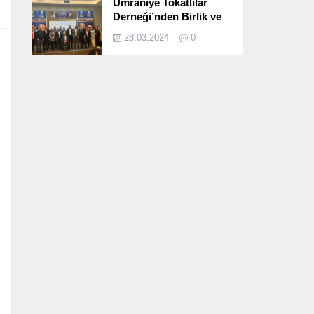
Ümraniye Tokatlılar
Derneği’nden Birlik ve
Beraberlik Dolu İftar
28.03.2024
0
Programı