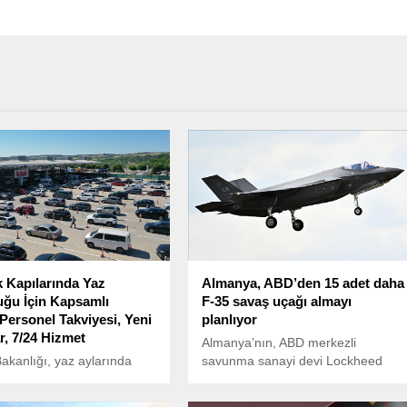
Kapılarında Yaz
Almanya, ABD’den 15 adet daha
ğu İçin Kapsamlı
F-35 savaş uçağı almayı
 Personel Takviyesi, Yeni
planlıyor
r, 7/24 Hizmet
Almanya’nın, ABD merkezli
Bakanlığı, yaz aylarında
savunma sanayi devi Lockheed
ından Türkiye’ye kara
Martin’den 15 adet daha F-35
gelen vatandaşların
savaş uçağı satın almayı planladığı