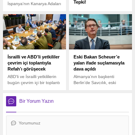
Tepki!
İspanya’nın Kanarya Adaları
açıklarında, Atlas
ABD Başkanı Donald
Okyanusu’nda yaşanan
Trump, çelik ve alüminyum
trajik bir olayda 50 düzensiz
ithalatına yönelik gümrük
göçmen hayatını kaybetti.
vergilerini artırarak,
alüminyum gümrük vergisini
yüzde 10’dan yüzde 25’e
yükseltti ve bir dizi ülke için
mevcut istisnaları kaldırarak
İsrailli ve ABD’li yetkililer
Eski Bakan Scheuer’e
yeni tarifeler getirdi.
çevrim içi toplantıyla
yalan ifade suçlamasıyla
Refah’ı görüşecek
dava açıldı
ABD'li ve İsrailli yetkililerin
Almanya’nın başkenti
bugün çevrim içi bir toplantı
Berlin’de Savcılık, eski
yaparak olası Refah
Ulaştırma Bakanı Andreas
saldırısını görüşecekleri
Scheuer (CSU) hakkında
belirtildi.
Federal Meclis’te
Bir Yorum Yazın
(Bundestag) bir soruşturma
komisyonuna yalan ifade
verdiği gerekçesiyle dava
açtı.