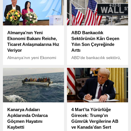
Almanya’nın Yeni
ABD Bankacılık
Ekonomi Bakanı Reiche,
Sektörünün Kârı Geçen
Ticaret Anlaşmalarına Hız
Yılın Son Çeyreğinde
Veriyor
Arttı
Almanya’nın yeni Ekonomi
ABD’de bankacılık sektörü,
ve İklimi Koruma Bakanı
2024 yılının dördüncü
Katherina Reiche, görevi
çeyreğinde kârını yüzde 2,3
Robert Habeck’ten
artırarak 66,8 milyar dolara
devralarak küresel ticaret
yükseltti.
ilişkilerinde daha aktif bir
dönem başlatacaklarının
sinyalini verdi.
Kanarya Adaları
4 Mart’ta Yürürlüğe
Açıklarında Onlarca
Girecek: Trump’ın
Göçmen Hayatını
Gümrük Vergilerine AB
Kaybetti
ve Kanada’dan Sert