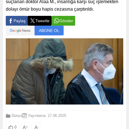
suçlanan doktor Alaa M., insanlığa karşı suç işlemekten
dolayı ömür boyu hapis cezasına çarptırıldı.
Paylaş
Tweetle
Gönder
ABONE OL
Dünya
Yayınlama: 17.06.2025
A
+
A
-
0