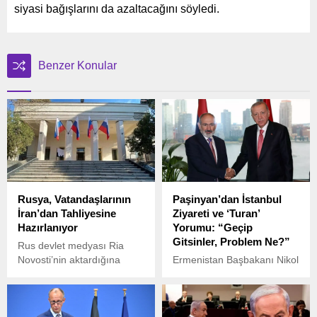
siyasi bağışlarını da azaltacağını söyledi.
Benzer Konular
Rusya, Vatandaşlarının
Paşinyan’dan İstanbul
İran’dan Tahliyesine
Ziyareti ve ‘Turan’
Hazırlanıyor
Yorumu: “Geçip
Gitsinler, Problem Ne?”
Rus devlet medyası Ria
Novosti’nin aktardığına
Ermenistan Başbakanı Nikol
göre, Rusya’nın Tahran
Paşinyan, iki yıl aradan
Büyükelçiliği, İran’daki Rus
sonra Cumhurbaşkanı
vatandaşlarının kara sınırı
Recep Tayyip Erdoğan’ın
üzerinden tahliyesi için
davetiyle İstanbul’a geldi.