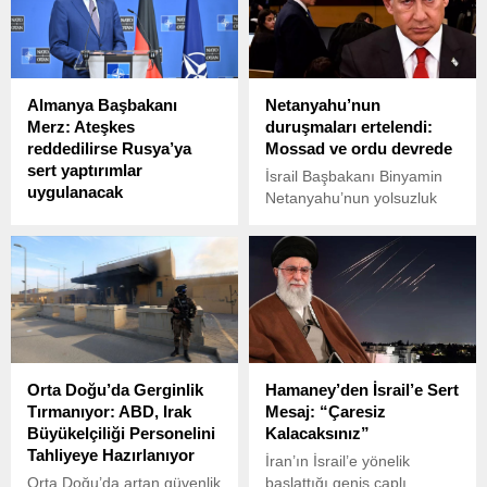
çalışmalar yürütüyor.
Almanya Başbakanı
Netanyahu’nun
Merz: Ateşkes
duruşmaları ertelendi:
reddedilirse Rusya’ya
Mossad ve ordu devrede
sert yaptırımlar
İsrail Başbakanı Binyamin
uygulanacak
Netanyahu’nun yolsuzluk
Almanya Başbakanı
davalarıyla ilgili
Friedrich Merz, Ukrayna’da
duruşmaları, istihbarat
barış sürecinin başlatılması
şeflerinin müdahalesiyle
amacıyla önerilen 30 günlük
kısmen ertelendi. İsrail’in
ateşkesin Rusya tarafından
önde gelen gazetelerinden
reddedilmesi halinde,
Yedioth Ahronoth’un
Moskova’ya yönelik daha
haberine göre, Netanyahu
sert yaptırımların devreye
bugün planda olmayan gizli
Orta Doğu’da Gerginlik
Hamaney’den İsrail’e Sert
gireceğini açıkladı.
bir duruşma için
Tırmanıyor: ABD, Irak
Mesaj: “Çaresiz
mahkemeye geldi.
Büyükelçiliği Personelini
Kalacaksınız”
Tahliyeye Hazırlanıyor
İran’ın İsrail’e yönelik
Orta Doğu’da artan güvenlik
başlattığı geniş çaplı