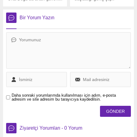
tehditleri nedeniyle Amerika
saldırıların ardından, İran
Birleşik Devletleri (ABD),
Dini Lideri Ayetullah Ali
Irak’taki Bağdat
Hamaney’den dikkat çeken
Bir Yorum Yazın
Büyükelçiliği’nde görev
bir açıklama geldi.
yapan bazı personelin
tahliyesi için hazırlıklara
başladı.
Daha sonraki yorumlarımda kullanılması için adım, e-posta
adresim ve site adresim bu tarayıcıya kaydedilsin.
Ziyaretçi Yorumları - 0 Yorum