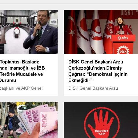
Toplantısı Başladı:
DİSK Genel Başkanı Arzu
de İmamoğlu ve İBB
Çerkezoğlu’ndan Direniş
 Terörle Mücadele ve
Çağrısı: “Demokrasi İşçinin
 Durumu
Ekmeğidir”
aşkanı ve AKP Genel
DİSK Genel Başkanı Arzu
 Recep Tayyip Erdoğan,
Çerkezoğlu, sosyal medya
aşkanlığı Sarayı’nda
üzerinden yaptığı açıklamada tüm
erçekleşen Kabine
işçi ve emekçileri yarın (28 Mart
sı’na başkanlık ediyor.
Cuma) saat 12.00’de direnişe
çağırdı.