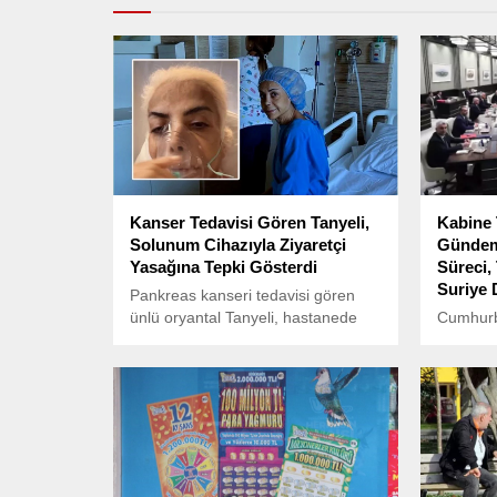
Kanser Tedavisi Gören Tanyeli,
Kabine 
Solunum Cihazıyla Ziyaretçi
Gündem
Yasağına Tepki Gösterdi
Süreci,
Suriye
Pankreas kanseri tedavisi gören
ünlü oryantal Tanyeli, hastanede
Cumhurb
geçirdiği tedavi sürecinde yaşadığı
Başkanı
zorlukları sosyal medya
Cumhurb
hesabından paylaşıyor.
bugün g
Toplantı