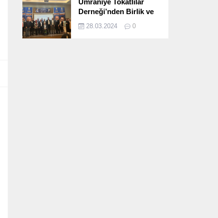
Ümraniye Tokatlılar
Derneği’nden Birlik ve
Beraberlik Dolu İftar
28.03.2024
0
Programı