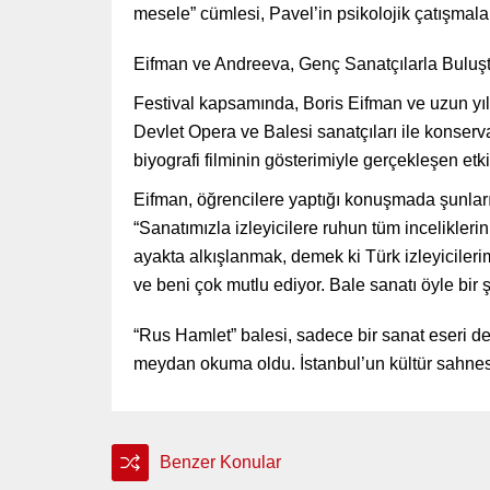
mesele” cümlesi, Pavel’in psikolojik çatışmala
Eifman ve Andreeva, Genç Sanatçılarla Buluş
Festival kapsamında, Boris Eifman ve uzun yılla
Devlet Opera ve Balesi sanatçıları ile konserva
biyografi filminin gösterimiyle gerçekleşen e
Eifman, öğrencilere yaptığı konuşmada şunları
“Sanatımızla izleyicilere ruhun tüm incelikleri
ayakta alkışlanmak, demek ki Türk izleyicileri
ve beni çok mutlu ediyor. Bale sanatı öyle bir 
“Rus Hamlet” balesi, sadece bir sanat eseri de
meydan okuma oldu. İstanbul’un kültür sahnesi, 
Benzer Konular