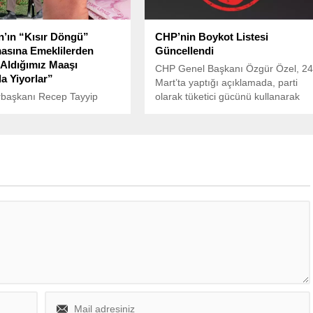
’ın “Kısır Döngü”
CHP’nin Boykot Listesi
asına Emeklilerden
Güncellendi
“Aldığımız Maaşı
CHP Genel Başkanı Özgür Özel, 2
a Yiyorlar”
Mart’ta yaptığı açıklamada, parti
aşkanı Recep Tayyip
olarak tüketici gücünü kullanarak
’ın, “Yüksek maaş
başlattıkları boykotun detaylarını
 yüksek enflasyon kısır
duyurmuştu.
ne yol açacağı” yönündeki
larına emekliler sert tepki
.