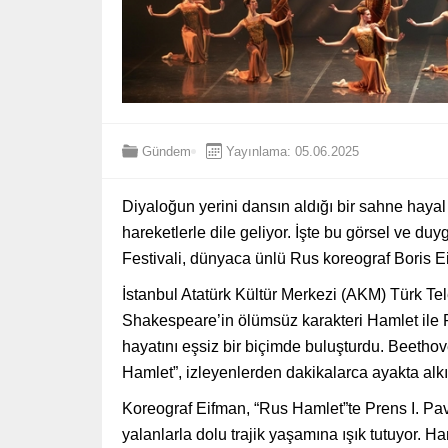
Gündem
Yayınlama: 05.06.2025
Diyaloğun yerini dansın aldığı bir sahne hay
hareketlerle dile geliyor. İşte bu görsel ve du
Festivali, dünyaca ünlü Rus koreograf Boris E
İstanbul Atatürk Kültür Merkezi (AKM) Türk 
Shakespeare’in ölümsüz karakteri Hamlet ile Ru
hayatını eşsiz bir biçimde buluşturdu. Beethov
Hamlet”, izleyenlerden dakikalarca ayakta alkı
Koreograf Eifman, “Rus Hamlet”te Prens I. Pav
yalanlarla dolu trajik yaşamına ışık tutuyor.