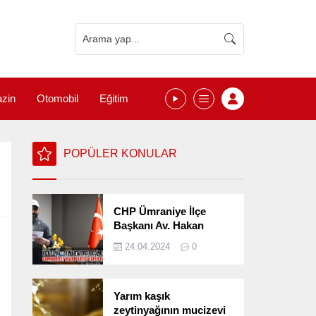
zin
Otomobil
Eğitim
POPÜLER KONULAR
CHP Ümraniye İlçe
Başkanı Av. Hakan
Kızılelma 31 Mart Yerel
24.04.2024
0
Seçimlerini
Değerlendirdi
Yarım kaşık
zeytinyağının mucizevi