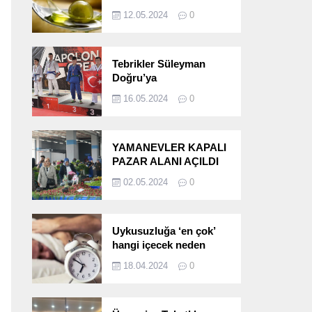
etkileri!
12.05.2024
0
Tebrikler Süleyman
Doğru’ya
16.05.2024
0
YAMANEVLER KAPALI
PAZAR ALANI AÇILDI
02.05.2024
0
Uykusuzluğa ‘en çok’
hangi içecek neden
oluyor?
18.04.2024
0