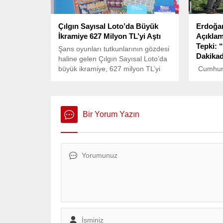
Çılgın Sayısal Loto’da Büyük
Erdoğan
İkramiye 627 Milyon TL’yi Aştı
Açıklam
Tepki: 
Şans oyunları tutkunlarının gözdesi
Dakikad
haline gelen Çılgın Sayısal Loto’da
büyük ikramiye, 627 milyon TL’yi
Cumhurb
aşarak Türkiye şans oyunları
Erdoğan
tarihindeki en yüksek tutara ulaştı.
zammının
döngüsü
açıklama
Bir Yorum Yazın
gösterdi