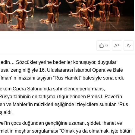
A
+
A
-
0
al edin… Sözcükler yerine bedenler konuşuyor, duygular
ygusal zenginliğiyle 16. Uluslararası İstanbul Opera ve Bale
ifman’ın imzasını taşıyan “Rus Hamlet” balesiyle sona erdi.
Telekom Opera Salonu’nda sahnelenen performans,
sya tarihinin en tartışmalı figürlerinden Prens I. Pavel’in
en ve Mahler’in müzikleri eşliğinde izleyicilere sunulan “Rus
ş aldı.
el’in çocukluğundan gençliğine uzanan, şiddet, ihanet ve
 Hamlet’in meşhur sorgulaması “Olmak ya da olmamak, işte bütün