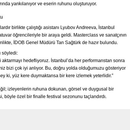
rında yankılanıyor ve eserin ruhunu oluşturuyor.
tu
rdır birlikte çalıştığı asistanı Lyubov Andreeva, İstanbul
tuvar öğrencileriyle bir araya geldi. Masterclass ve sanatçının
tkinlikte, İDOB Genel Müdürü Tan Sağtürk de hazır bulundu.
 söyledi:
ni aktarmayı hedefliyoruz. İstanbul’da her performanstan sonra
miz bizi çok iyi anlıyor. Bu, doğru yolda olduğumuzu gösteriyor
şey ki, yüz kere duymaktansa bir kere izlemek yeterlidir.”
ğil; izleyenlerin ruhuna dokunan, görsel ve duygusal bir
böyle özel bir finalle festival sezonunu taçlandırdı.