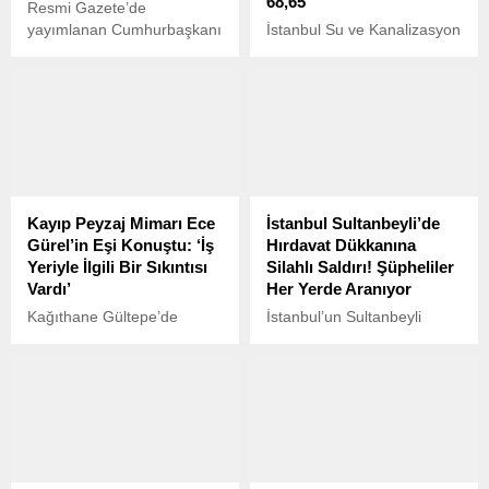
68,65
Resmi Gazete’de
yayımlanan Cumhurbaşkanı
İstanbul Su ve Kanalizasyon
Kararı ile Samsun ve
İdaresi (İSKİ), 24 Haziran
Erzurum illerinde bazı
2025 Salı sabahı itibarıyla
alanlar özel endüstri bölgesi
İstanbul’daki baraj doluluk
olarak ilan edildi.
oranlarını kamuoyuyla
paylaştı. Açıklanan verilere
göre, megakentteki
barajların ortalama doluluk
oranı yüzde 68,65
Kayıp Peyzaj Mimarı Ece
İstanbul Sultanbeyli’de
seviyesinde.
Gürel’in Eşi Konuştu: ‘İş
Hırdavat Dükkanına
Yeriyle İlgili Bir Sıkıntısı
Silahlı Saldırı! Şüpheliler
Vardı’
Her Yerde Aranıyor
Kağıthane Gültepe’de
İstanbul’un Sultanbeyli
ikamet eden 35 yaşındaki
ilçesinde bir hırdavat
peyzaj mimarı Ece Gürel, iki
dükkanı, gece saatlerinde
gündür kayıp ve son
kimliği belirsiz kişi ya da
sinyalinin Belgrad
kişilerin silahlı saldırısına
Ormanı’ndan alındığı tespit
uğradı. Olayda can kaybı
edildi.
yaşanmazken, dükkanda
maddi hasar meydana