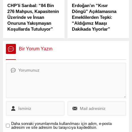
geldi.
CHP’li Sarıbal: “84 Bin
Erdoğan’ın “Kısır
276 Mahpus, Kapasitenin
Döngü” Açıklamasına
Üzerinde ve İnsan
Emeklilerden Tepki:
Onuruna Yakışmayan
“Aldığımız Maaşı
Koşullarda Tutuluyor”
Dakikada Yiyorlar”
İstanbul Büyükşehir
Cumhurbaşkanı Recep
Belediye Başkanı Ekrem
Tayyip Erdoğan’ın, “Yüksek
İmamoğlu’nun
maaş zammının yüksek
Bir Yorum Yazın
tutuklanmasının ardından
enflasyon kısır döngüsüne
devam eden protestolar ve
yol açacağı” yönündeki
tutuklamalar sürecinde,
açıklamalarına emekliler
cezaevlerinde yaşanan
sert tepki gösterdi.
insan hakları ihlalleri ve
kapasite fazlalığı Meclis
gündemine taşındı.
Daha sonraki yorumlarımda kullanılması için adım, e-posta
adresim ve site adresim bu tarayıcıya kaydedilsin.