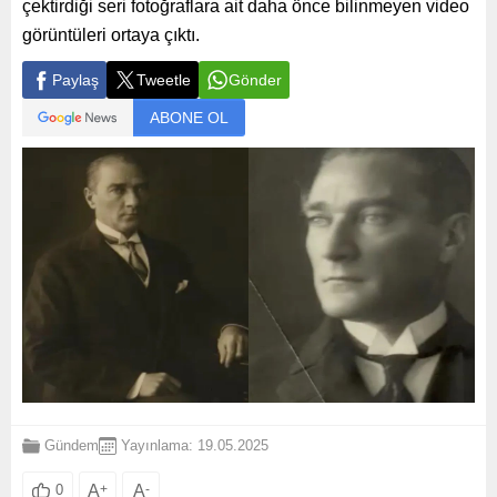
çektirdiği seri fotoğraflara ait daha önce bilinmeyen video
görüntüleri ortaya çıktı.
Paylaş
Tweetle
Gönder
ABONE OL
Gündem
Yayınlama: 19.05.2025
A
+
A
-
0