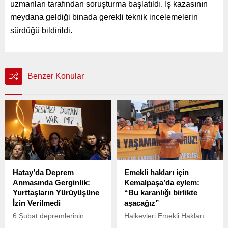
uzmanları tarafından soruşturma başlatıldı. İş kazasının
meydana geldiği binada gerekli teknik incelemelerin
sürdüğü bildirildi.
Benzer Konular
Hatay’da Deprem
Emekli hakları için
Anmasında Gerginlik:
Kemalpaşa’da eylem:
Yurttaşların Yürüyüşüne
“Bu karanlığı birlikte
İzin Verilmedi
aşacağız”
6 Şubat depremlerinin
Halkevleri Emekli Hakları
yıldönümünde Hatay’da
Meclisi, Kemalpaşa’da