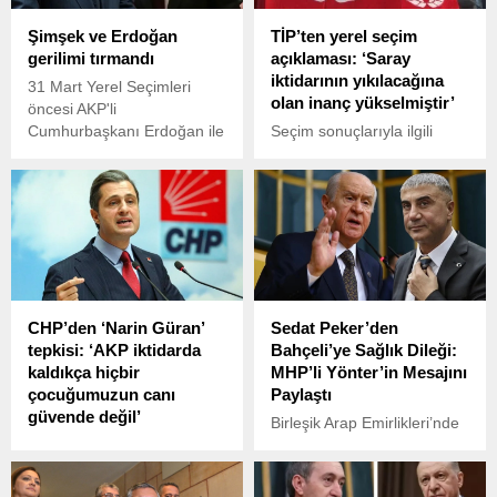
Şimşek ve Erdoğan
TİP’ten yerel seçim
gerilimi tırmandı
açıklaması: ‘Saray
iktidarının yıkılacağına
31 Mart Yerel Seçimleri
olan inanç yükselmiştir’
öncesi AKP'li
Cumhurbaşkanı Erdoğan ile
Seçim sonuçlarıyla ilgili
Hazine ve Maliye Bakanı
açıklama paylaşan TİP,
Mehmet Şimşek'in ters
kendilerine koydukları
düştüğü öne sürüldü.
toplam hedefe
Erdoğan'ın emekli
ulaşamadıklarını belirterek,
aylıklarına zam konusunda
Seçimde ortaya çıkan
Şimşek'i zorladığı
başarıyı kutluyor, ülkemizin
belirtilirken Şimşek'in ise
mutluluğunu paylaşıyoruz
ilişkileri kopma noktasına
dedi.
CHP’den ‘Narin Güran’
Sedat Peker’den
getirmesine rağmen bu
tepkisi: ‘AKP iktidarda
Bahçeli’ye Sağlık Dileği:
talebe karşı direndiğini iddia
kaldıkça hiçbir
MHP’li Yönter’in Mesajını
edildi.
çocuğumuzun canı
Paylaştı
güvende değil’
Birleşik Arap Emirlikleri’nde
CHP Genel Başkan
(BAE) yaşadığı bilinen,
Yardımcısı ve Parti Sözcüsü
hakkında kırmızı bültenle
Deniz Yücel, “AKP iktidarda
yakalama kararı bulunan