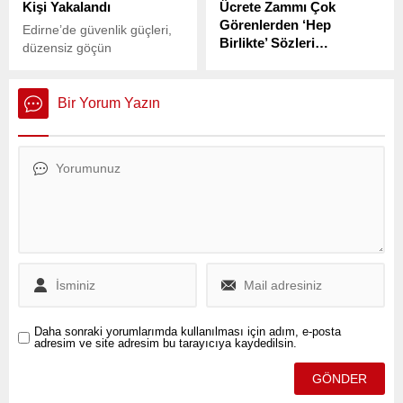
Kişi Yakalandı
Ücrete Zammı Çok
Görenlerden ‘Hep
Edirne’de güvenlik güçleri,
Birlikte’ Sözleri…
düzensiz göçün
önlenmesine yönelik
Cumhuriyet Halk Partisi
denetim ve kontrollerini
(CHP) Genel Başkanı Özgür
sürdürüyor.
Özel, İstanbul’da
Bir Yorum Yazın
Saraçhane’de düzenlediği
mitingde iktidara yakın
firmalar için boykot
çağrısında bulunmuştu.
Daha sonraki yorumlarımda kullanılması için adım, e-posta
adresim ve site adresim bu tarayıcıya kaydedilsin.