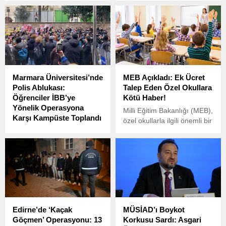
düzenlenen anma
emeklilerin yaşadığı
etkinlikleri sırasında gergin
ekonomik ve sosyal
anlar yaşandı.
sorunlara dikkat çekmek
amacıyla basın açıklaması
düzenledi.
Marmara Üniversitesi’nde
MEB Açıkladı: Ek Ücret
Polis Ablukası:
Talep Eden Özel Okullara
Öğrenciler İBB’ye
Kötü Haber!
Yönelik Operasyona
Milli Eğitim Bakanlığı (MEB),
Karşı Kampüste Toplandı
özel okullarla ilgili önemli bir
Marmara Üniversitesi
açıklama yaptı. MEB, ek
Göztepe Kampüsü’nde,
ücret talep eden özel
İstanbul Büyükşehir
okullara karşı sıkı bir
Belediyesi’ne (İBB) yönelik
denetim başlattığını
sürdürülen soruşturmaya
duyurdu.
karşı öğrenciler protesto
eylemi düzenledi.
Edirne’de ‘Kaçak
MÜSİAD’ı Boykot
Göçmen’ Operasyonu: 13
Korkusu Sardı: Asgari