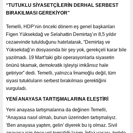
“TUTUKLU SİYASETÇİLERİN DERHAL SERBEST
BIRAKILMASI GEREKİYOR”
Temelli, HDP’nin önceki dönem eş genel başkanları
Figen Yüksekdağ ve Selahattin Demirtaş’ın 8,5 yıldır
cezaevinde tutulduğunu hatırlatarak, “Demirtaş ve
Yüksekdağ’ın dosyasında bir şey yok, gerekçeli karar bile
yazılmadı. 19 Mart’taki gibi operasyonlarla siyasetin
önünü tıkamak, demokratik işleyişi imkânsız hale
getiriyor” dedi. Temelli, yalnızca İmamoğlu değil, tüm
siyasi tutukluların serbest bırakılması gerektiğini
vurguladı.
YENİ ANAYASA TARTIŞMALARINA ELEŞTİRİ
Yeni anayasa tartışmalarına da değinen Temelli,
“Anayasa nasıl olmalı, bunun üzerinden tartışmalıyız.
‘Ben anayasa yaptım, gelin’ diyerek bu iş olmaz. Sivil
anayasa için önce yol temizliği lazım. İnfaz yasası, terörle