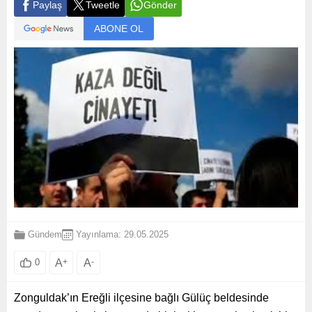
Paylaş
Tweetle
Gönder
ABONE OL
Gündem
Yayınlama: 29.05.2025
A
+
A
-
0
Zonguldak’ın Ereğli ilçesine bağlı Gülüç beldesinde