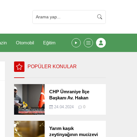
zin
Otomobil
Eğitim
POPÜLER KONULAR
CHP Ümraniye İlçe
Başkanı Av. Hakan
Kızılelma 31 Mart Yerel
24.04.2024
0
Seçimlerini
Değerlendirdi
Yarım kaşık
zeytinyağının mucizevi