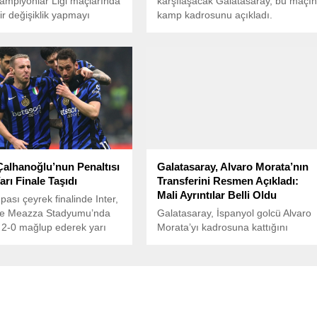
mpiyonlar Ligi maçlarında
karşılaşacak Galatasaray, bu maçı
ir değişiklik yapmayı
kamp kadrosunu açıkladı.
diriyor.
alhanoğlu’nun Penaltısı
Galatasaray, Alvaro Morata’nın
Yarı Finale Taşıdı
Transferini Resmen Açıkladı:
Mali Ayrıntılar Belli Oldu
pası çeyrek finalinde Inter,
e Meazza Stadyumu’nda
Galatasaray, İspanyol golcü Alvaro
 2-0 mağlup ederek yarı
Morata’yı kadrosuna kattığını
kseldi.
resmen açıkladı. Sarı-kırmızılı
kulüp, Morata’nın AC Milan’dan
geçici transferi ile ilgili detayları
kamuoyu ile paylaştı.