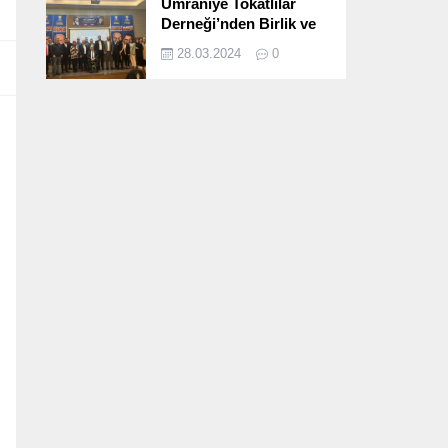
Ümraniye Tokatlılar
Derneği’nden Birlik ve
Beraberlik Dolu İftar
28.03.2024
0
Programı