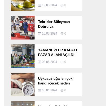
etkileri!
12.05.2024
0
Tebrikler Süleyman
Doğru’ya
16.05.2024
0
YAMANEVLER KAPALI
PAZAR ALANI AÇILDI
02.05.2024
0
Uykusuzluğa ‘en çok’
hangi içecek neden
oluyor?
18.04.2024
0