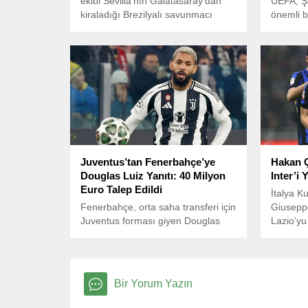
ekibi Sevilla'nın Galatasaray'dan
UEFA, Şa
kiraladığı Brezilyalı savunmacı
önemli b
Marcao ile yolları ayırmak istediği
değerlen
ileri sürüldü.
Juventus’tan Fenerbahçe’ye
Hakan Ç
Douglas Luiz Yanıtı: 40 Milyon
Inter’i 
Euro Talep Edildi
İtalya Ku
Fenerbahçe, orta saha transferi için
Giusepp
Juventus forması giyen Douglas
Lazio’yu
Luiz’i kadrosuna katmak isterken,
finale yü
İtalyan kulübünden gelen yüksek
bonservis talebi sarı-lacivertli
yönetimi şaşırttı.
Bir Yorum Yazın