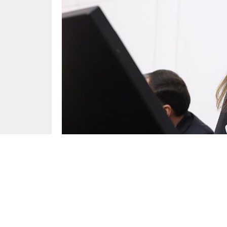
Siyaset
Yayınlama: 07.01.2025
Cumhuriyet Halk Partisi (CHP) TBMM Başkanv