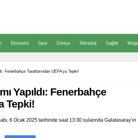
m
Ekonomi
Spor
Dünya
Teknoloji
Sağlık
Maga
ı: Fenerbahçe Taraftarından UEFA’ya Tepki!
mı Yapıldı: Fenerbahçe
a Tepki!
bı, 6 Ocak 2025 tarihinde saat 13:30 sularında Galatasaray’ın