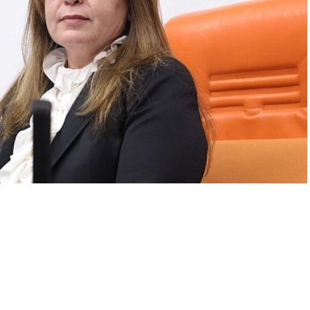
A
+
A
-
0
ekili Gülizar Biçer Karaca, AKP’li Cumhurbaşkanı Recep