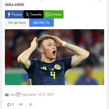
iddia edildi.
Paylaş
Tweetle
Gönder
ABONE OL
Spor
Yayınlama: 16.07.2024
A
+
A
-
0