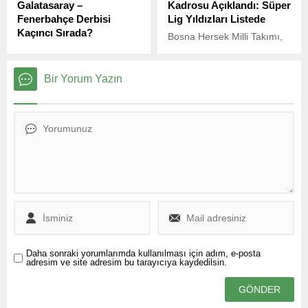
Galatasaray –
Kadrosu Açıklandı: Süper
Fenerbahçe Derbisi
Lig Yıldızları Listede
Kaçıncı Sırada?
Bosna Hersek Milli Takımı,
İngiltere’nin ünlü
Dünya Kupası eleme
gazetelerinden Daily Mail,
maçlarında Romanya ve
dünyanın en sert derbilerini
Güney Kıbrıs Rum
Bir Yorum Yazın
sıraladı ve Süper Lig’in iki
Cumhuriyeti ile
dev kulübü Galatasaray ile
karşılaşacak.
Fenerbahçe’nin
karşılaşması dikkat çekici
bir sıralama ile listeye girdi.
Daha sonraki yorumlarımda kullanılması için adım, e-posta
adresim ve site adresim bu tarayıcıya kaydedilsin.