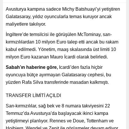
Avusturya kampına sadece Michy Batshuayi’yi yetiştiren
Galatasaray, yıldız oyuncularla temas kuruyor ancak
maliyetlere takılıyor.
İngiltere’de temsilcisi ile görüşülen McTominay, sarı-
kırmızılılardan 10 milyon Euro talep etti ancak bu rakam
kabul edilmedi. Yönetim, maaş skalasında üst limiti 10
milyon Euro kazanan Mauro İcardi olarak belirledi.
Sabah’ın haberine göre,
Icardi’den fazla hiçbir
oyuncuya bütçe ayırmayan Galatasaray cephesi, bu
yüzden Rafa Silva transferinde masadan kalkmıştı.
TRANSFER LİMİTİ AÇILDI
Sarı-kırmızılılar, sağ bek ve 8 numara takviyesini 22
Temmuz’da Avusturya’da başlayacak ikinci kampa
yetiştirmeyi planlıyor. Rennes ve Doue, Tottenham ve
Hojbjerg, Wendel ve Zenit ile görüşmeler devam ediyor.