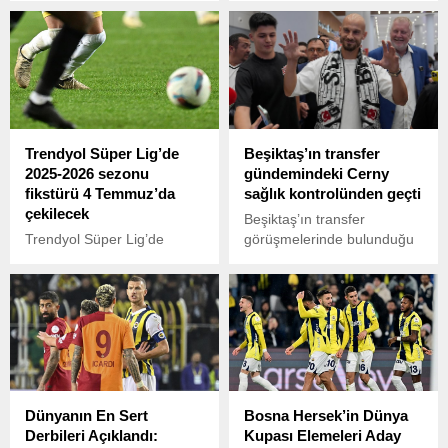
haberine göre,
Trabzonspor, Hollandalı
stoperin sözleşmesini
feshetmek için görüşmeler
gerçekleştirdi. Denswil’in
menajeri, salı akşamı
Trabzon’a gelerek kulüp
Trendyol Süper Lig’de
Beşiktaş’ın transfer
yönetimiyle bir araya geldi.
2025-2026 sezonu
gündemindeki Cerny
Bu görüşmelerin ardından
fikstürü 4 Temmuz’da
sağlık kontrolünden geçti
bordo-mavili ekip, Stefano
çekilecek
Denswil ile yollarını ayırma
Beşiktaş’ın transfer
kararı aldı. Trabzonspor’da
Trendyol Süper Lig’de
görüşmelerinde bulunduğu
şampiyonluk yaşayan...
2025-2026 sezonunun
Cerny, sabah saatlerinde
heyecanı başlıyor. Türkiye
Acıbadem Altunizade
Futbol Federasyonu (TFF)
Hastanesi’nde sağlık
tarafından yapılan
kontrolünden geçti.
açıklamaya göre, yeni
sezonun fikstür çekimi 4
Temmuz Cuma günü
gerçekleştirilecek.
Dünyanın En Sert
Bosna Hersek’in Dünya
Derbileri Açıklandı:
Kupası Elemeleri Aday