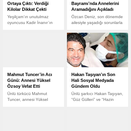
Ortaya Çıktı: Verdiği
Bayramı’nda Annelerini
Kilolar Dikkat Çekti
Aramadığını Açıkladı
Yeşilçam’ın unutulmaz
Özcan Deniz, son dönemde
oyuncusu Kadir İnanır’ın
ailesiyle yaşadığı sorunlarla
son hali, iş insanı Mithat
gündemdeydi ve özellikle
Erdem tarafından paylaşıldı.
ağabeyi Ercan Deniz ile
olan gerginliği oldukça
dikkat çekmişti. Ailesiyle
arasında yaşadığı
problemler üzerine sıkça
açıklamalarda bulunan ünlü
sanatçı, geçtiğimiz
Mahmut Tuncer’in Acı
Hakan Taşıyan’ın Son
haftalarda kalp spazmı
Günü: Annesi Yüksel
Hali Sosyal Medyada
geçirerek hastaneye
Özsoy Vefat Etti
Gündem Oldu
kaldırılmıştı.
Ünlü türkücü Mahmut
Ünlü şarkıcı Hakan Taşıyan,
Tuncer, annesi Yüksel
“Güz Gülleri” ve “Hazin
Özsoy’un vefat ettiğini
Geliyor” gibi hit şarkılarıyla
sosyal medya hesabından
tanınan bir isim olarak,
duyurdu. 63 yaşındaki
sağlık sorunları sonrası
sanatçı, büyük bir acı
sosyal medyada büyük bir
yaşayarak annesinin
dikkat topladı.