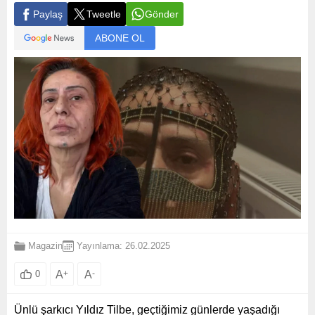
Paylaş
Tweetle
Gönder
ABONE OL
Magazin
Yayınlama: 26.02.2025
A
+
A
-
0
Ünlü şarkıcı Yıldız Tilbe, geçtiğimiz günlerde yaşadığı