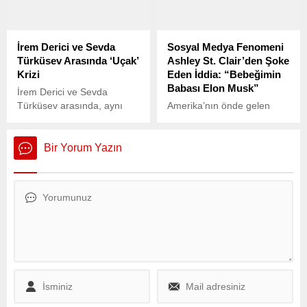
hayatını kaybettiğini
sevenleriyle paylaştı.
İrem Derici ve Sevda
Sosyal Medya Fenomeni
Türküsev Arasında ‘Uçak’
Ashley St. Clair’den Şoke
Krizi
Eden İddia: “Bebeğimin
Babası Elon Musk”
İrem Derici ve Sevda
Türküsev arasında, aynı
Amerika’nın önde gelen
uçakta seyahat ettikleri
muhafazakar figürlerinden
sırada yaşanan bir gerginlik
ve sosyal medya fenomeni
sosyal medyaya yansıdı.
Ashley St. Clair, 14 Şubat’ta
Bir Yorum Yazın
yaptığı açıklama ile
gündemi sarstı.