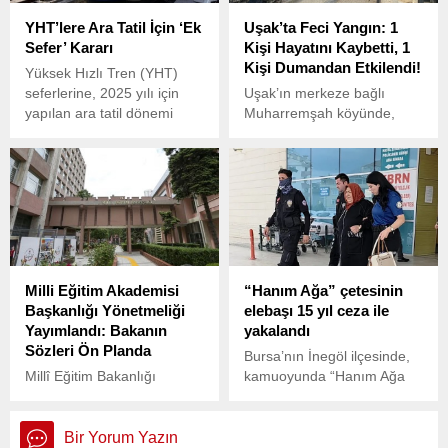
YHT’lere Ara Tatil İçin ‘Ek
Uşak’ta Feci Yangın: 1
Sefer’ Kararı
Kişi Hayatını Kaybetti, 1
Kişi Dumandan Etkilendi!
Yüksek Hızlı Tren (YHT)
seferlerine, 2025 yılı için
Uşak’ın merkeze bağlı
yapılan ara tatil dönemi
Muharremşah köyünde,
öncesinde ek sefer
B.Y.’ye ait iki katlı binanın
düzenlenmesi kararı alındı.
üst katındaki evde henüz
belirlenemeyen bir nedenle
yangın çıktı.
Milli Eğitim Akademisi
“Hanım Ağa” çetesinin
Başkanlığı Yönetmeliği
elebaşı 15 yıl ceza ile
Yayımlandı: Bakanın
yakalandı
Sözleri Ön Planda
Bursa’nın İnegöl ilçesinde,
Millî Eğitim Bakanlığı
kamuoyunda “Hanım Ağa
tarafından hazırlanan “Millî
Çetesi” olarak bilinen suç
Eğitim Akademisi Başkanlığı
örgütünün elebaşı Saadet
Yönetmeliği,” 19 Mart 2025
Ş. (60) polis ekiplerince
Bir Yorum Yazın