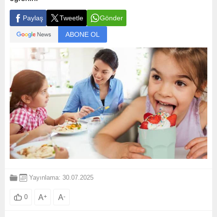
Paylaş
Tweetle
Gönder
ABONE OL
Yayınlama: 30.07.2025
A
+
A
-
0