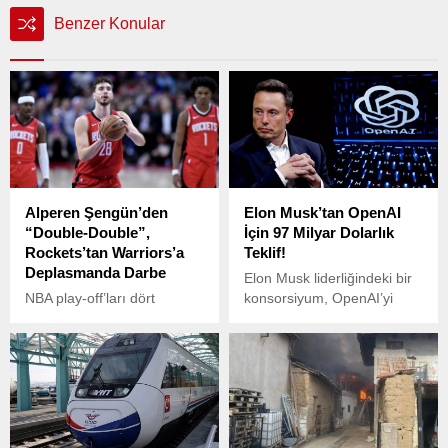
Benzer Konular
Alperen Şengün’den
Elon Musk’tan OpenAI
“Double-Double”,
İçin 97 Milyar Dolarlık
Rockets’tan Warriors’a
Teklif!
Deplasmanda Darbe
Elon Musk liderliğindeki bir
NBA play-off’ları dört
konsorsiyum, OpenAI’yi
karşılaşmayla devam
kontrol eden kâr amacı
ederken, gecenin öne çıkan
gütmeyen kuruluşu satın
isimlerinden biri milli
almak için 97,4 milyar
basketbolcu Alperen
dolarlık bir teklif sundu.
Şengün oldu.