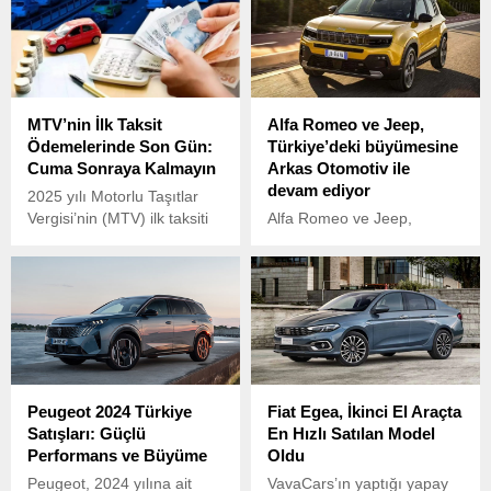
bazda ilk düşüş kaydedildi.
MTV’nin İlk Taksit
Alfa Romeo ve Jeep,
Ödemelerinde Son Gün:
Türkiye’deki büyümesine
Cuma Sonraya Kalmayın
Arkas Otomotiv ile
devam ediyor
2025 yılı Motorlu Taşıtlar
Vergisi’nin (MTV) ilk taksiti
Alfa Romeo ve Jeep,
için ödeme dönemi 1
Türkiye'de artan müşteri
Ocak’ta başlamıştı ve 31
talebine yanıt vermek üzere
Ocak’ta sona erecek.
bayi ağını genişletiyor.
Peugeot 2024 Türkiye
Fiat Egea, İkinci El Araçta
Satışları: Güçlü
En Hızlı Satılan Model
Performans ve Büyüme
Oldu
Peugeot, 2024 yılına ait
VavaCars’ın yaptığı yapay