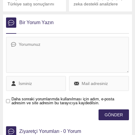
Türkiye satış sonuçlarını
zeka destekli analizlere
açıkladı ve markanın pazar
göre, ikinci el araç
başarısı dikkat çekti. Şirket,
piyasasında 2023 yılının
Türkiye pazarında 70 binin
Aralık ayında ortalama
Bir Yorum Yazın
üzerinde satış
ilanda kalma süresi 52 gün
gerçekleştirerek güçlü bir
olarak belirlendi.
performans sergiledi.
Daha sonraki yorumlarımda kullanılması için adım, e-posta
adresim ve site adresim bu tarayıcıya kaydedilsin.
Ziyaretçi Yorumları - 0 Yorum