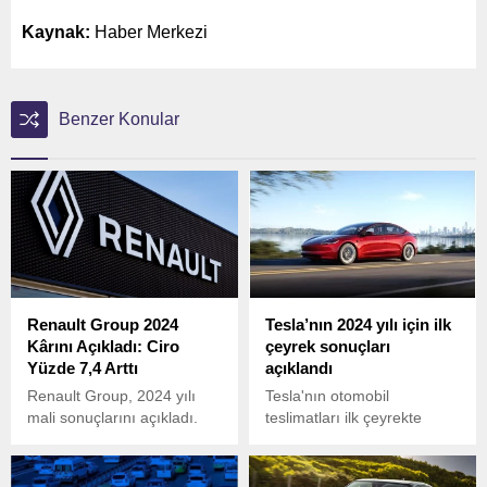
Kaynak:
Haber Merkezi
Benzer Konular
Renault Group 2024
Tesla’nın 2024 yılı için ilk
Kârını Açıkladı: Ciro
çeyrek sonuçları
Yüzde 7,4 Arttı
açıklandı
Renault Group, 2024 yılı
Tesla'nın otomobil
mali sonuçlarını açıkladı.
teslimatları ilk çeyrekte
Şirket, cirosunu yüzde 7,4
geçen yılın aynı dönemine
artırarak 56,2 milyar
göre yüzde 8,5 gerilerken,
Euro’ya yükseltti.
2020'den bu yana yıllık