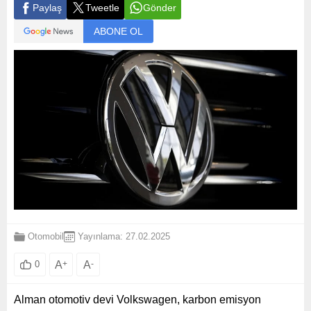
Paylaş
Tweetle
Gönder
ABONE OL
Otomobil
Yayınlama: 27.02.2025
A
+
A
-
0
Alman otomotiv devi Volkswagen, karbon emisyon