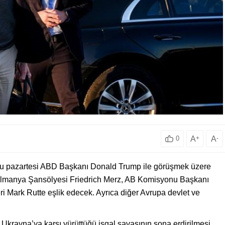
A
+
A
-
0
bu pazartesi ABD Başkanı Donald Trump ile görüşmek üzere
a Almanya Şansölyesi Friedrich Merz, AB Komisyonu Başkanı
 Mark Rutte eşlik edecek. Ayrıca diğer Avrupa devlet ve
rayna’ya karşı yürüttüğü işgal savaşının sona erdirilmesi