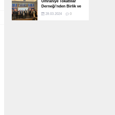
Ümraniye Tokatlılar
Derneği’nden Birlik ve
Beraberlik Dolu İftar
28.03.2024
0
Programı