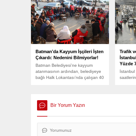
çıktı.
Batman’da Kayyum İşçileri İşten
Trafik 
Çıkardı: Nedenini Bilmiyorlar!
İstanbu
Yüzde 7
Batman Belediyesi’ne kayyum
atanmasının ardından, belediyeye
İstanbul
bağlı Halk Lokantası’nda çalışan 40
saatleri
işçi, 11 Ocak’ta aldıkları mesajla
artarak,
işten çıkarıldıklarını öğrendi.
Toplu ul
istasyon
Bir Yorum Yazın