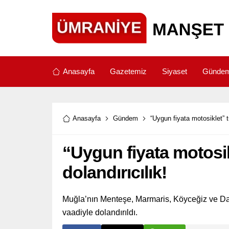
Anasayfa
Gazetemiz
Siyaset
Günde
Anasayfa
Gündem
“Uygun fiyata motosiklet” tu
“Uygun fiyata motosikl
dolandırıcılık!
Muğla’nın Menteşe, Marmaris, Köyceğiz ve Datç
vaadiyle dolandırıldı.