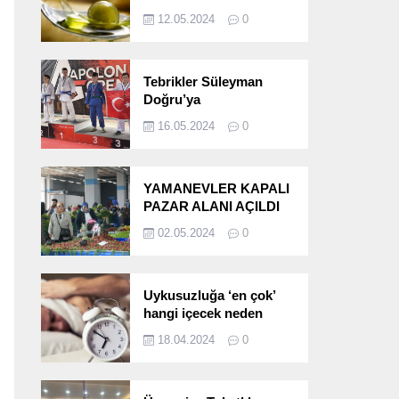
etkileri!
12.05.2024
0
Tebrikler Süleyman
Doğru’ya
16.05.2024
0
YAMANEVLER KAPALI
PAZAR ALANI AÇILDI
02.05.2024
0
Uykusuzluğa ‘en çok’
hangi içecek neden
oluyor?
18.04.2024
0