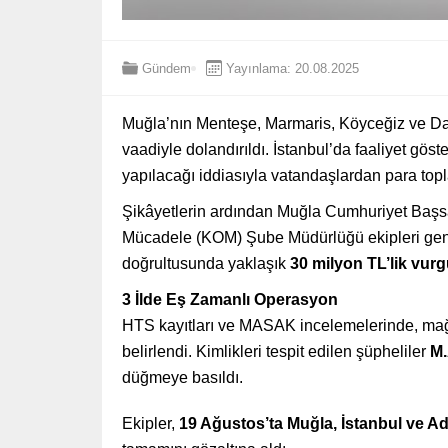
Gündem
Yayınlama: 20.08.2025
Muğla’nın Menteşe, Marmaris, Köyceğiz ve Datç
vaadiyle dolandırıldı. İstanbul’da faaliyet göst
yapılacağı iddiasıyla vatandaşlardan para topl
Şikâyetlerin ardından Muğla Cumhuriyet Başsa
Mücadele (KOM) Şube Müdürlüğü ekipleri geniş 
doğrultusunda yaklaşık
30 milyon TL’lik vur
3 İlde Eş Zamanlı Operasyon
HTS kayıtları ve MASAK incelemelerinde, mağdu
belirlendi. Kimlikleri tespit edilen şüpheliler
M.
düğmeye basıldı.
Ekipler,
19 Ağustos’ta Muğla, İstanbul ve A