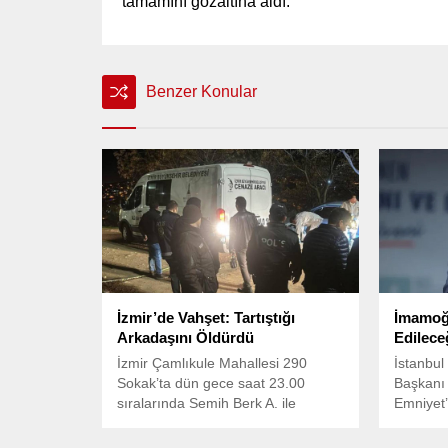
tamamını gözaltına aldı.
Benzer Konular
İzmir’de Vahşet: Tartıştığı
İmamoğl
Arkadaşını Öldürdü
Edilece
İzmir Çamlıkule Mahallesi 290
İstanbul
Sokak’ta dün gece saat 23.00
Başkanı
sıralarında Semih Berk A. ile
Emniyet’
arkadaşı Yücehan Eryıldız arasında
alacak meselesi yüzünden tartışma