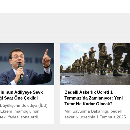
u’nun Adliyeye Sevk
Bedelli Askerlik Ücreti 1
ği Saat Öne Çekildi
Temmuz’da Zamlanıyor: Yeni
Tutar Ne Kadar Olacak?
 Büyükşehir Belediye (İBB)
 Ekrem İmamoğlu’nun,
Milli Savunma Bakanlığı, bedelli
teki ifadesi sona erdi.
askerlik ücretinin 1 Temmuz 2025
itibarıyla memur aylık katsayısına
göre yeniden belirleneceğini