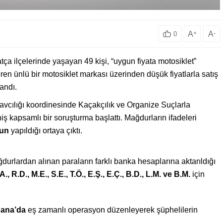
A
+
A
-
0
a ilçelerinde yaşayan 49 kişi, “uygun fiyata motosiklet”
eren ünlü bir motosiklet markası üzerinden düşük fiyatlarla satış
andı.
vcılığı koordinesinde Kaçakçılık ve Organize Suçlarla
kapsamlı bir soruşturma başlattı. Mağdurların ifadeleri
gun
yapıldığı ortaya çıktı.
rlardan alınan paraların farklı banka hesaplarına aktarıldığı
A., R.D., M.E., S.E., T.Ö., E.Ş., E.Ç., B.D., L.M. ve B.M.
için
dana’da
eş zamanlı operasyon düzenleyerek şüphelilerin