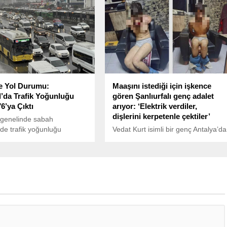
duyurdu. Mevcut ücretle başvuru
yapmak isteyenler için son tarih 30
Haziran. Beklenen zam oranlarına
göre yeni ücret 279 bin ila 291 bin
TL arasında olabilir.
ve Yol Durumu:
Maaşını istediği için işkence
l’da Trafik Yoğunluğu
gören Şanlıurfalı genç adalet
6’ya Çıktı
arıyor: ‘Elektrik verdiler,
dişlerini kerpetenle çektiler’
 genelinde sabah
nde trafik yoğunluğu
Vedat Kurt isimli bir genç Antalya’da
 yüzde 76 seviyesine çıktı.
çalıştığı iş yerinden 2 yıldır
aşımda da özellikle aktarma
alamadığı maaşını talep ettiği için 3
larında kalabalıklar oluştu.
gün boyunca iş sahiplerinin ağır
işkencesine maruz kaldı. Elleri
kolları bağlanan, dişleri çekilen ve
elektrik verilen genç 3 gün boyunca
aç-susuz bırakıldı. 4 kişiyi şikayet
etmesine ve HTS kayıtlarında
işkence görüntülerinin çıkmasına