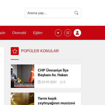
zin
Otomobil
Eğitim
POPÜLER KONULAR
CHP Ümraniye İlçe
Başkanı Av. Hakan
Kızılelma 31 Mart Yerel
24.04.2024
0
Seçimlerini
Değerlendirdi
Yarım kaşık
zeytinyağının mucizevi