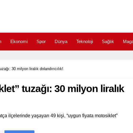
m
Ekonomi
Spor
Dünya
Teknoloji
Sağlık
Maga
zağı: 30 milyon liralık dolandırıcılık!
et” tuzağı: 30 milyon liralık
a ilçelerinde yaşayan 49 kişi, “uygun fiyata motosiklet”