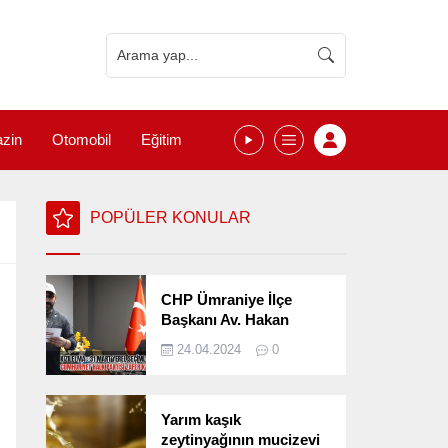
zin
Otomobil
Eğitim
POPÜLER KONULAR
CHP Ümraniye İlçe
Başkanı Av. Hakan
Kızılelma 31 Mart Yerel
24.04.2024
0
Seçimlerini
Değerlendirdi
Yarım kaşık
zeytinyağının mucizevi