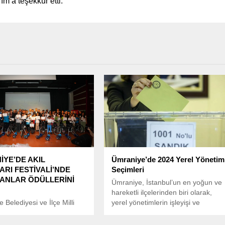
m’a teşekkür etti.
YE’DE AKIL
Ümraniye’de 2024 Yerel Yönetim
RI FESTİVALİ’NDE
Seçimleri
ANLAR ÖDÜLLERİNİ
Ümraniye, İstanbul’un en yoğun ve
hareketli ilçelerinden biri olarak,
 Belediyesi ve İlçe Milli
yerel yönetimlerin işleyişi ve
üdürlüğü işbirliğiyle
mahallelerin sosyal dokusu
en Akıl Oyunları Festivali,
üzerinde sürekli bir etkiye sahiptir.