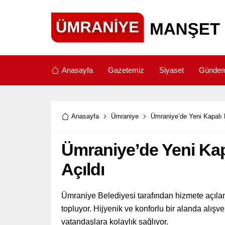
Anasayfa
Gazetemiz
Siyaset
Günde
Anasayfa
Ümraniye
Ümraniye’de Yeni Kapalı 
Ümraniye’de Yeni Kap
Açıldı
Ümraniye Belediyesi tarafından hizmete açıla
topluyor. Hijyenik ve konforlu bir alanda alış
vatandaşlara kolaylık sağlıyor.