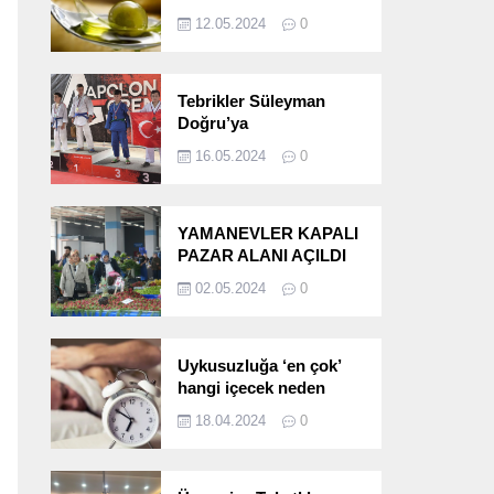
etkileri!
12.05.2024
0
Tebrikler Süleyman
Doğru’ya
16.05.2024
0
YAMANEVLER KAPALI
PAZAR ALANI AÇILDI
02.05.2024
0
Uykusuzluğa ‘en çok’
hangi içecek neden
oluyor?
18.04.2024
0