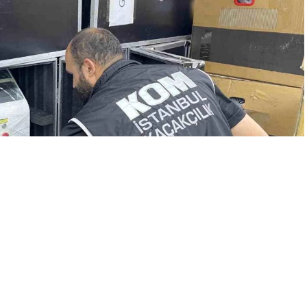
A
+
A
-
0