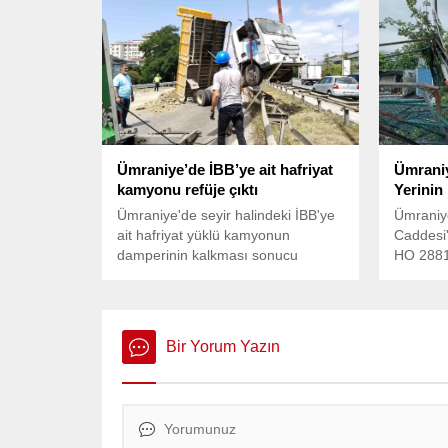
Başkanı İsmet Yıldırım,
Ümraniy
mazbatasını aldı. Başkan Yıldırım,
öğrencini
“Bize oy versin vermesin, herkese
Şehit Er
teşekkür ediyorum” dedi. Ümraniye
Hatip Li
Belediye Başkanlığı’nı tekrar
yapılan f
kazanan İsmet Yıldırım,
ortaokul
mazbatasını aldı. Mazbatasını
pentago, 
aldıktan sonra personelle bir araya
reversi v
Ümraniye’de İBB’ye ait hafriyat
Ümraniy
gelen Başkan Yıldırım’ı, tüm...
kategori
kamyonu refüje çıktı
Yerinin
sergiledi
Ümraniye'de seyir halindeki İBB'ye
Ümraniy
ait hafriyat yüklü kamyonun
Caddesi'
damperinin kalkması sonucu
HO 2881 
direksiyon hakimiyetini kaybeden
ıslak yol
sürücü refüje çıktı. Olayda ölen
yerinin 
veya yaralanan olmadı.
durabild
bulunma
Bir Yorum Yazın
geldi.