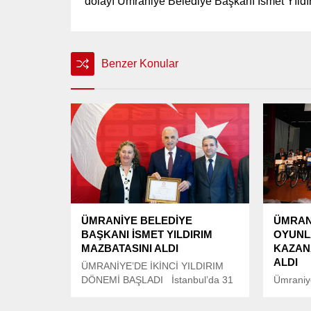
dolayı Ümraniye Belediye Başkanı İsmet Yıldırı
Benzer Konular
ÜMRANİYE BELEDİYE
ÜMRANİ
BAŞKANI İSMET YILDIRIM
OYUNLA
MAZBATASINI ALDI
KAZAN
ALDI
ÜMRANİYE’DE İKİNCİ YILDIRIM
DÖNEMİ BAŞLADI İstanbul’da 31
Ümraniye
Mart Yerel Seçimleri’nde yeniden
Eğitim M
başkan seçilen Ümraniye Belediye
düzenlen