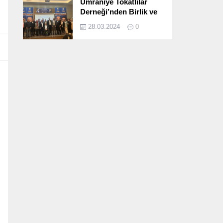
Ümraniye Tokatlılar
Derneği’nden Birlik ve
Beraberlik Dolu İftar
28.03.2024
0
Programı