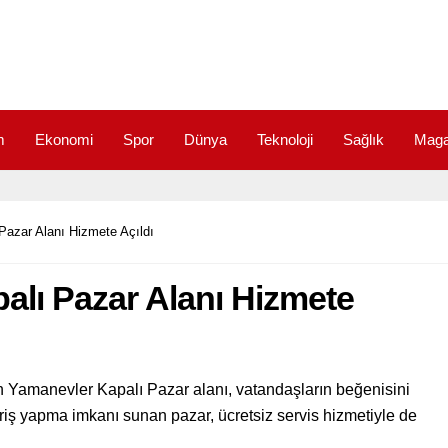
m
Ekonomi
Spor
Dünya
Teknoloji
Sağlık
Maga
Pazar Alanı Hizmete Açıldı
alı Pazar Alanı Hizmete
n Yamanevler Kapalı Pazar alanı, vatandaşların beğenisini
veriş yapma imkanı sunan pazar, ücretsiz servis hizmetiyle de