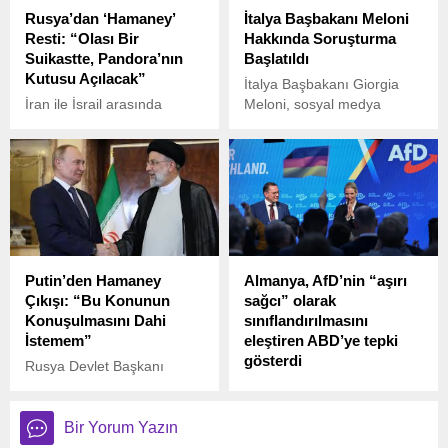
düşerken, Milli Savunma
Rusya’dan ‘Hamaney’
İtalya Başbakanı Meloni
Bakanlığı (MSB)
Resti: “Olası Bir
Hakkında Soruşturma
kaynaklarından resmi bir
Suikastte, Pandora’nın
Başlatıldı
açıklama geldi.
Kutusu Açılacak”
İtalya Başbakanı Giorgia
İran ile İsrail arasında
Meloni, sosyal medya
tırmanan gerilim
üzerinden yaptığı
uluslararası düzeyde
açıklamada, hakkında bir
endişeleri artırırken,
soruşturma başlatıldığını
Rusya’dan çok sert bir
duyurdu.
açıklama geldi.
Putin’den Hamaney
Almanya, AfD’nin “aşırı
Çıkışı: “Bu Konunun
sağcı” olarak
Konuşulmasını Dahi
sınıflandırılmasını
İstemem”
eleştiren ABD’ye tepki
gösterdi
Rusya Devlet Başkanı
Vladimir Putin, St.
Almanya Dışişleri Bakanlığı,
Petersburg Uluslararası
Almanya için Alternatif (AfD)
Ekonomik Forumu (PMEF)
Partisi’nin “aşırı sağcı
Bir Yorum Yazın
kapsamında dünya
oluşum” olarak