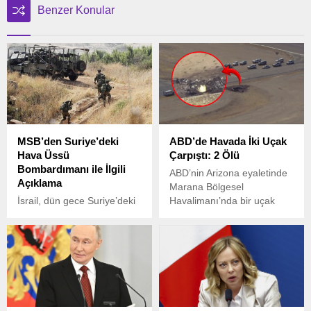
Benzer Konular
MSB’den Suriye’deki
ABD’de Havada İki Uçak
Hava Üssü
Çarpıştı: 2 Ölü
Bombardımanı ile İlgili
ABD’nin Arizona eyaletinde
Açıklama
Marana Bölgesel
İsrail, dün gece Suriye’deki
Havalimanı’nda bir uçak
Tiyas Hava Üssü’nü
kazası meydana geldi.
bombaladığını açıkladı. Söz
konusu üssün Türkiye’nin
kontrolüne geçeceği
yönünde bazı basın
organlarında çıkan iddialar,
gündeme bomba gibi