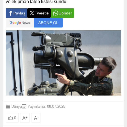
ve ekipman talep listesi sundu.
Paylaş
Tweetle
Gönder
ABONE OL
Dünya
Yayınlama: 08.07.2025
A
+
A
-
0