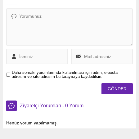
genelindeki haber
sınıflandırılmasına yönelik
ajanslarının yöneticileriyle
eleştirilerde bulunan ABD’li
gerçekleştirdiği toplantıda
siyasetçi Marco Rubio’ya
İran-İsrail gerilimi ve Orta
sert tepki gösterdi.
Doğu’daki güvenlik
Almanya’nın resmi
gelişmeleri hakkında dikkat
açıklaması, sosyal medya
çeken açıklamalarda
platformu X’te İngilizce
bulundu.
olarak paylaşıldı.
Daha sonraki yorumlarımda kullanılması için adım, e-posta
adresim ve site adresim bu tarayıcıya kaydedilsin.
Ziyaretçi Yorumları - 0 Yorum
Henüz yorum yapılmamış.