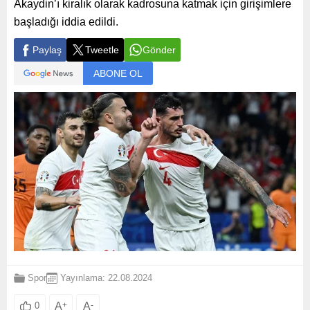
Akaydin’ı kiralık olarak kadrosuna katmak için girişimlere
başladığı iddia edildi.
Paylaş
Tweetle
Gönder
ABONE OL
Spor
Yayınlama: 22.08.2024
A
+
A
-
0