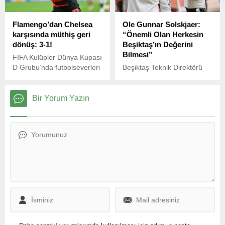
sahada kaybetmedim dedi.
Flamengo’dan Chelsea
Ole Gunnar Solskjaer:
karşısında müthiş geri
“Önemli Olan Herkesin
dönüş: 3-1!
Beşiktaş’ın Değerini
Bilmesi”
FIFA Kulüpler Dünya Kupası
D Grubu’nda futbolseverleri
Beşiktaş Teknik Direktörü
heyecanlandıran bir
Ole Gunnar Solskjaer,
mücadele yaşandı.
Antalyaspor karşısında elde
ettikleri 2-1’lik galibiyetin
Bir Yorum Yazın
ardından açıklamalarda
bulundu.