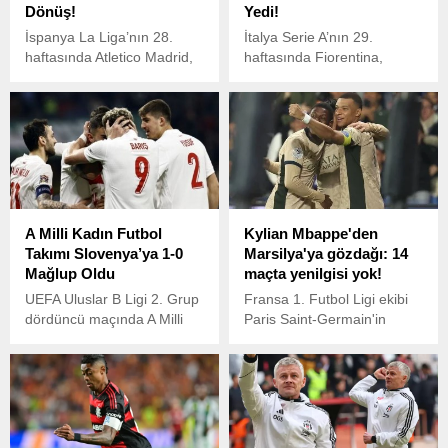
Dönüş!
Yedi!
İspanya La Liga’nın 28.
İtalya Serie A’nın 29.
haftasında Atletico Madrid,
haftasında Fiorentina,
sahasında Barcelona’yı
Artemio Franchi
konuk etti.
Stadyumu’nda Juventus’u
3-0 mağlup etti.
A Milli Kadın Futbol
Kylian Mbappe'den
Takımı Slovenya’ya 1-0
Marsilya'ya gözdağı: 14
Mağlup Oldu
maçta yenilgisi yok!
UEFA Uluslar B Ligi 2. Grup
Fransa 1. Futbol Ligi ekibi
dördüncü maçında A Milli
Paris Saint-Germain'in
Kadın Futbol Takımı,
yıldızı Kylian Mbappe,
Sivas’ta Slovenya ile
deplasmanda
karşılaştı.
karşılaşacakları Marsilya
maçına ilişkin konuştu.
Mbappe, Evimde,
Velodrome'da veya tarafsız