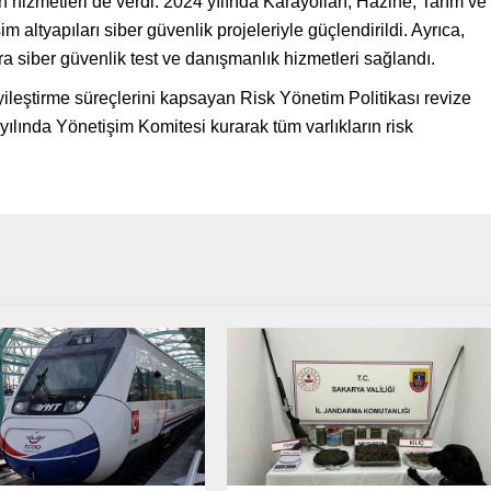
n hizmetleri de verdi. 2024 yılında Karayolları, Hazine, Tarım ve
m altyapıları siber güvenlik projeleriyle güçlendirildi. Ayrıca,
ra siber güvenlik test ve danışmanlık hizmetleri sağlandı.
yileştirme süreçlerini kapsayan Risk Yönetim Politikası revize
ında Yönetişim Komitesi kurarak tüm varlıkların risk