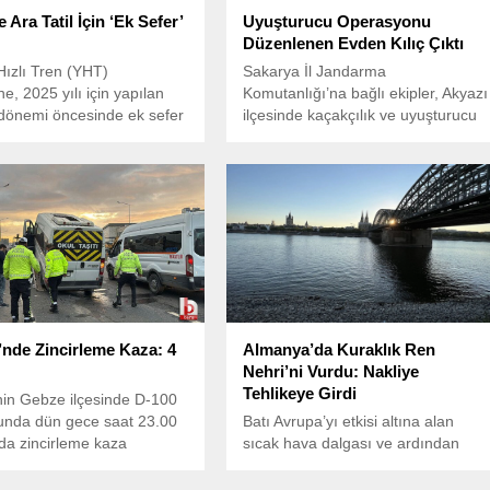
 Ara Tatil İçin ‘Ek Sefer’
Uyuşturucu Operasyonu
Düzenlenen Evden Kılıç Çıktı
ızlı Tren (YHT)
Sakarya İl Jandarma
ne, 2025 yılı için yapılan
Komutanlığı’na bağlı ekipler, Akyazı
l dönemi öncesinde ek sefer
ilçesinde kaçakçılık ve uyuşturucu
mesi kararı alındı.
ile mücadele kapsamında H.A. (60)
isimli şahsın ikametgahına
operasyon düzenledi.
’nde Zincirleme Kaza: 4
Almanya’da Kuraklık Ren
Nehri’ni Vurdu: Nakliye
Tehlikeye Girdi
nin Gebze ilçesinde D-100
unda dün gece saat 23.00
Batı Avrupa’yı etkisi altına alan
nda zincirleme kaza
sıcak hava dalgası ve ardından
 geldi.
gelen kuraklık, Almanya’nın can
damarlarından biri olan Ren