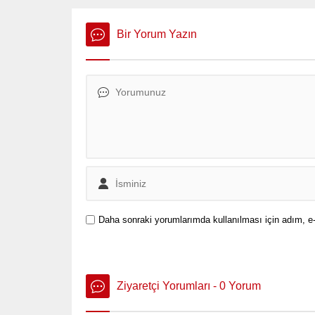
TIME dergisinin “2025’in En Etkili
Şirketleri” listesinde yer aldı.
Bir Yorum Yazın
Daha sonraki yorumlarımda kullanılması için adım, e-
Ziyaretçi Yorumları - 0 Yorum