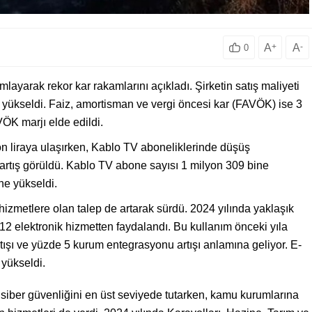
A
+
A
-
0
ayarak rekor kar rakamlarını açıkladı. Şirketin satış maliyeti
aya yükseldi. Faiz, amortisman ve vergi öncesi kar (FAVÖK) ise 3
ÖK marjı elde edildi.
on liraya ulaşırken, Kablo TV aboneliklerinde düşüş
artış görüldü. Kablo TV abone sayısı 1 milyon 309 bine
ne yükseldi.
izmetlere olan talep de artarak sürdü. 2024 yılında yaklaşık
12 elektronik hizmetten faydalandı. Bu kullanım önceki yıla
rtışı ve yüzde 5 kurum entegrasyonu artışı anlamına geliyor. E-
 yükseldi.
 siber güvenliğini en üst seviyede tutarken, kamu kurumlarına