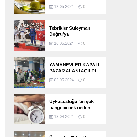
etkileri!
12.05.2024
0
Tebrikler Süleyman
Doğru’ya
16.05.2024
0
YAMANEVLER KAPALI
PAZAR ALANI AÇILDI
02.05.2024
0
Uykusuzluğa ‘en çok’
hangi içecek neden
oluyor?
18.04.2024
0