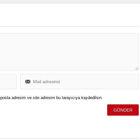
Nehri’nde ciddi su seviyesi
düşüşlerine yol açtı.
posta adresim ve site adresim bu tarayıcıya kaydedilsin.