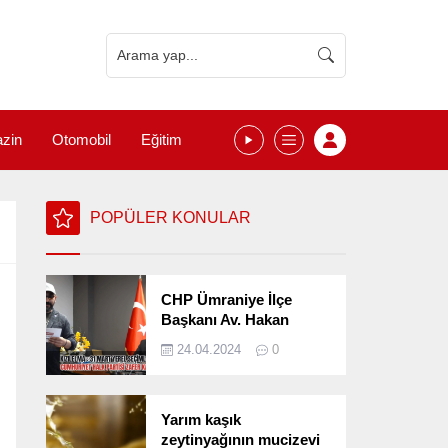
zin
Otomobil
Eğitim
POPÜLER KONULAR
CHP Ümraniye İlçe
Başkanı Av. Hakan
Kızılelma 31 Mart Yerel
24.04.2024
0
Seçimlerini
Değerlendirdi
Yarım kaşık
zeytinyağının mucizevi