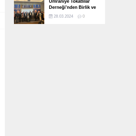
Ümraniye Tokatlılar
Derneği’nden Birlik ve
Beraberlik Dolu İftar
28.03.2024
0
Programı