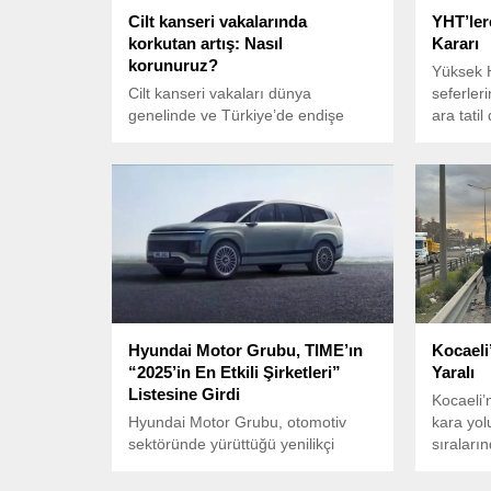
Cilt kanseri vakalarında
YHT’lere
korkutan artış: Nasıl
Kararı
korunuruz?
Yüksek H
Cilt kanseri vakaları dünya
seferleri
genelinde ve Türkiye’de endişe
ara tati
verici şekilde artıyor. Uzmanlar,
düzenlen
özellikle ultraviyole (UV) ışınlarına
maruz kalmanın en büyük risk
faktörlerinden biri olduğuna dikkat
çekerek, alınabilecek önlemler
konusunda toplumun bilinçlenmesi
gerektiğini vurguluyor.
Hyundai Motor Grubu, TIME’ın
Kocaeli
“2025’in En Etkili Şirketleri”
Yaralı
Listesine Girdi
Kocaeli’
Hyundai Motor Grubu, otomotiv
kara yol
sektöründe yürüttüğü yenilikçi
sıraları
çalışmalar ve çevre dostu
meydana
teknolojilere yaptığı yatırımlarla,