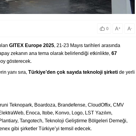
A
+
A
-
0
 olan
GITEX Europe 2025
, 21-23 Mayıs tarihleri arasında
ay zekanın ana tema olarak belirlendiği etkinlikte,
67
oy gösterecek.
rin yanı sıra,
Türkiye’den çok sayıda teknoloji şirketi
de yerli
iruni Teknopark, Boardoza, Brandefense, CloudOffix, CMV
 ElektraWeb, Enoca, Itobe, Konvo, Logo, LST Yazılım,
lantiary, Tangotech, Teknoloji Geliştirme Bölgeleri Derneği,
enex gibi şirketler Türkiye’yi temsil edecek.