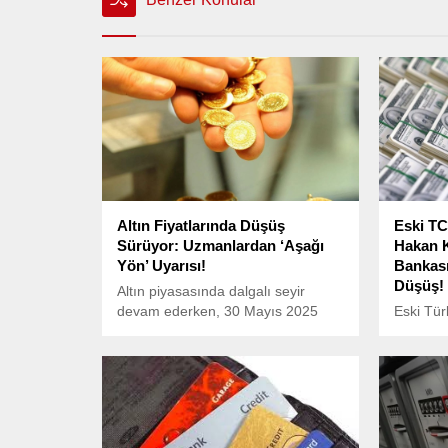
Altın Fiyatlarında Düşüş
Eski T
Sürüyor: Uzmanlardan ‘Aşağı
Hakan K
Yön’ Uyarısı!
Bankası
Düşüş!
Altın piyasasında dalgalı seyir
devam ederken, 30 Mayıs 2025
Eski Tü
itibarıyla fiyatlarda düşüş dikkat
Bankası
çekiyor.
Prof. Dr
üzerinde
Türkiye’
rezervle
çekti.