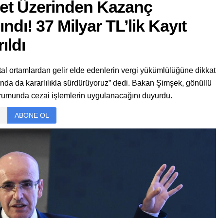
net Üzerinden Kazanç
ndı! 37 Milyar TL’lik Kayıt
ıldı
al ortamlardan gelir elde edenlerin vergi yükümlülüğüne dikkat
landa da kararlılıkla sürdürüyoruz” dedi. Bakan Şimşek, gönüllü
urumunda cezai işlemlerin uygulanacağını duyurdu.
ABONE OL