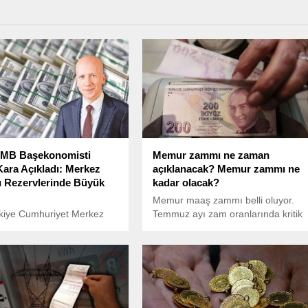
CMB Başekonomisti
Memur zammı ne zaman
ara Açıkladı: Merkez
açıklanacak? Memur zammı ne
 Rezervlerinde Büyük
kadar olacak?
Memur maaş zammı belli oluyor.
rkiye Cumhuriyet Merkez
Temmuz ayı zam oranlarında kritik
 (TCMB) Başekonomisti
haftaya girildi. Memur maaşında
. Hakan Kara, sosyal medya
yapılacak artış oranının ne zaman
n yaptığı açıklama ile
açıklanacağı merak ediliyor. Peki,
nin Merkez Bankası
Memur zammı ne zaman
rindeki ciddi düşüşe dikkat
açıklanacak? Memur zammı ne
kadar olacak?