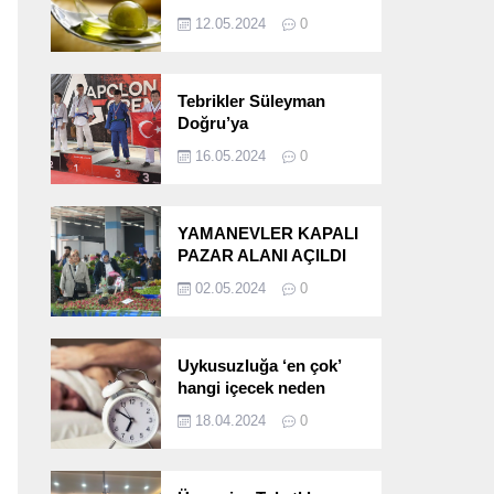
etkileri!
12.05.2024
0
Tebrikler Süleyman
Doğru’ya
16.05.2024
0
YAMANEVLER KAPALI
PAZAR ALANI AÇILDI
02.05.2024
0
Uykusuzluğa ‘en çok’
hangi içecek neden
oluyor?
18.04.2024
0