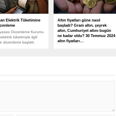
n Elektrik Tüketimine
Altın fiyatları güne nasıl
üzenleme
başladı? Gram altın, çeyrek
altın, Cumhuriyet altını bugün
Piyasası Düzenleme Kurumu
ne kadar oldu? 30 Temmuz 2024
lektrik tüketimiyle ilgili
altın fiyatları…
ir düzenleme başlattı.
Altının gramı, güne yükselişle
başlamasının ardından 2 bin 541
liradan işlem görüyor.