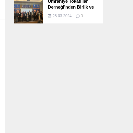
Ümraniye Tokatlılar
Derneği’nden Birlik ve
Beraberlik Dolu İftar
28.03.2024
0
Programı