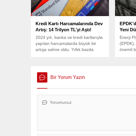
Kredi Kartı Harcamalarında Dev
EPDK’da
Artış: 14 Trilyon TL’yi Aştı!
Yeni D
2024 yılı, banka ve kredi kartlarıyla
Enerji 
yapılan harcamalarda büyük bir
(EPDK), e
artışa sahne oldu. Yıllık bazda
önemli b
yüzde 86 artan harcama tutarı,
toplamda 14 trilyon 867 milyar
liraya ulaştı. Bu harcamaların
büyük kısmı marketler ve alışveriş
Bir Yorum Yazın
merkezlerinde gerçekleşti.