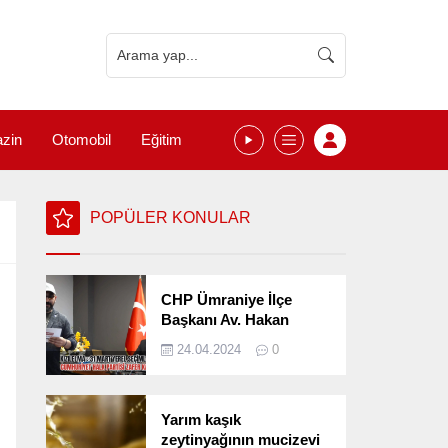
zin
Otomobil
Eğitim
POPÜLER KONULAR
CHP Ümraniye İlçe
Başkanı Av. Hakan
Kızılelma 31 Mart Yerel
24.04.2024
0
Seçimlerini
Değerlendirdi
Yarım kaşık
zeytinyağının mucizevi