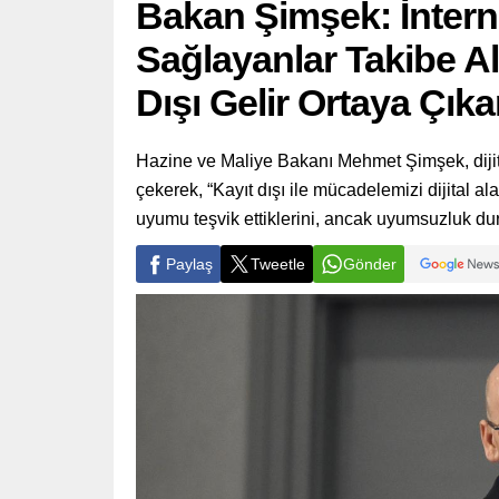
Bakan Şimşek: İnter
Sağlayanlar Takibe Alı
Dışı Gelir Ortaya Çıkar
Hazine ve Maliye Bakanı Mehmet Şimşek, dijit
çekerek, “Kayıt dışı ile mücadelemizi dijital a
uyumu teşvik ettiklerini, ancak uyumsuzluk d
Paylaş
Tweetle
Gönder