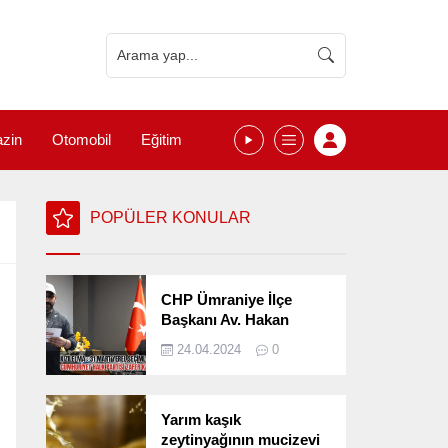
zin
Otomobil
Eğitim
POPÜLER KONULAR
CHP Ümraniye İlçe
Başkanı Av. Hakan
Kızılelma 31 Mart Yerel
24.04.2024
0
Seçimlerini
Değerlendirdi
Yarım kaşık
zeytinyağının mucizevi