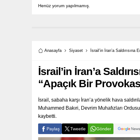
Henüz yorum yapılmamış.
Anasayfa
Siyaset
İsrail’in İran’a Saldırısına
İsrail’in İran’a Saldır
“Apaçık Bir Provoka
İsrail, sabaha karşı İran’a yönelik hava sald
Muhammed Bakıri, Devrim Muhafızları Ordusu 
kaybetti.
Paylaş
Tweetle
Gönder