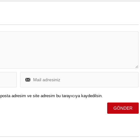
ktı.
binasında çökmeye yol açtı. Olay,
hafta sonu sabah saatlerinde
yaşandı.
posta adresim ve site adresim bu tarayıcıya kaydedilsin.