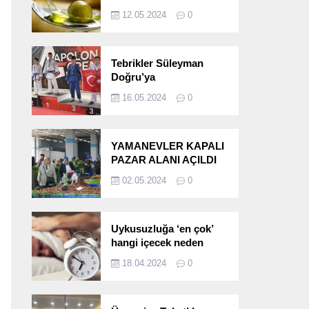
etkileri!
12.05.2024
0
Tebrikler Süleyman
Doğru’ya
16.05.2024
0
YAMANEVLER KAPALI
PAZAR ALANI AÇILDI
02.05.2024
0
Uykusuzluğa ‘en çok’
hangi içecek neden
oluyor?
18.04.2024
0