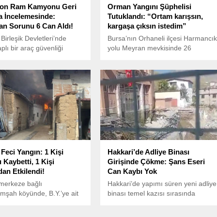
lyon Ram Kamyonu Geri
Orman Yangını Şüphelisi
 İncelemesinde:
Tutuklandı: “Ortam karışsın,
n Sorunu 6 Can Aldı!
kargaşa çıksın istedim”
Birleşik Devletleri’nde
Bursa’nın Orhaneli ilçesi Harmancı
plı bir araç güvenliği
yolu Meyran mevkisinde 26
si başlatıldı. ABD Ulusal
Temmuz’da çıkan orman yangınına
 Trafik Güvenliği İdaresi
ilişkin gözaltına alınan Ufuk Aytekin
 otomotiv devi Stellantis
tutuklandı.
an üretilen yaklaşık 1.2
Ram kamyonunu kapsayan
 çağırma soruşturması
ğını duyurdu.
 Feci Yangın: 1 Kişi
Hakkari’de Adliye Binası
 Kaybetti, 1 Kişi
Girişinde Çökme: Şans Eseri
n Etkilendi!
Can Kaybı Yok
merkeze bağlı
Hakkari’de yapımı süren yeni adliye
şah köyünde, B.Y.’ye ait
binası temel kazısı sırasında
 binanın üst katındaki evde
meydana gelen zemin kayması,
lirlenemeyen bir nedenle
bitişikte bulunan mevcut adliye