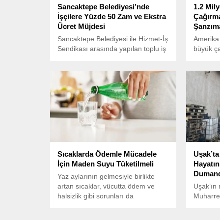
Sancaktepe Belediyesi’nde
1.2 Mi
İşçilere Yüzde 50 Zam ve Ekstra
Çağırma
Ücret Müjdesi
Şanzıma
Sancaktepe Belediyesi ile Hizmet-İş
Amerika 
Sendikası arasında yapılan toplu iş
büyük ça
sözleşmesi görüşmeleri sonuçlandı
inceleme
ve önemli kazanımlar elde edildi.
Karayolu
(NHTSA),
tarafınd
milyon 
bir geri
başlattı
Sıcaklarda Ödemle Mücadele
Uşak’ta
İçin Maden Suyu Tüketilmeli
Hayatını
Dumanda
Yaz aylarının gelmesiyle birlikte
artan sıcaklar, vücutta ödem ve
Uşak’ın 
halsizlik gibi sorunları da
Muharrem
beraberinde getiriyor.
iki katlı
henüz be