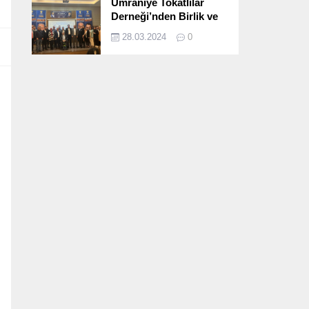
Ümraniye Tokatlılar
Derneği’nden Birlik ve
Beraberlik Dolu İftar
28.03.2024
0
Programı