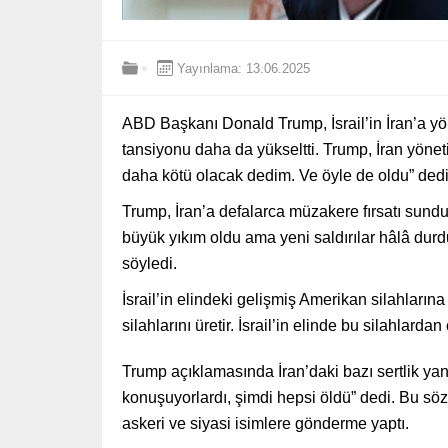
Yayınlama: 13.06.2025
ABD Başkanı Donald Trump, İsrail’in İran’a yö
tansiyonu daha da yükseltti. Trump, İran yönet
daha kötü olacak dedim. Ve öyle de oldu” dedi
Trump, İran’a defalarca müzakere fırsatı sundukl
büyük yıkım oldu ama yeni saldırılar hâlâ durdur
söyledi.
İsrail’in elindeki gelişmiş Amerikan silahlar
silahlarını üretir. İsrail’in elinde bu silahlarda
Trump açıklamasında İran’daki bazı sertlik yan
konuşuyorlardı, şimdi hepsi öldü” dedi. Bu sözl
askeri ve siyasi isimlere gönderme yaptı.