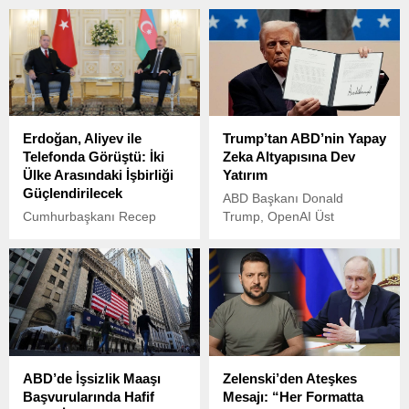
Erdoğan, Aliyev ile
Trump’tan ABD’nin Yapay
Telefonda Görüştü: İki
Zeka Altyapısına Dev
Ülke Arasındaki İşbirliği
Yatırım
Güçlendirilecek
ABD Başkanı Donald
Cumhurbaşkanı Recep
Trump, OpenAI Üst
Tayyip Erdoğan,
Yöneticisi Sam Altman,
Azerbaycan
SoftBank Üst Yöneticisi
Cumhurbaşkanı İlham
Masayoshi Son ve Oracle
Aliyev ile telefonda görüştü.
Yönetim Kurulu Başkanı
Görüşmede, Türkiye ile
Larry Ellison ile birlikte
Azerbaycan arasındaki ikili
düzenlediği basın
ilişkiler, bölgesel ve küresel
toplantısında, ABD’nin
gelişmeler masaya yatırıldı.
yapay zeka altyapısına
ABD’de İşsizlik Maaşı
Zelenski’den Ateşkes
yönelik dev bir yatırım
Başvurularında Hafif
Mesajı: “Her Formatta
hamlesi duyurdu.