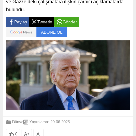
ve Gazze’deki çatışmalara ilişkin çarpıcı açıklamalarda
bulundu.
Paylaş
Tweetle
Gönder
ABONE OL
Dünya
Yayınlama: 29.06.2025
A
+
A
-
0