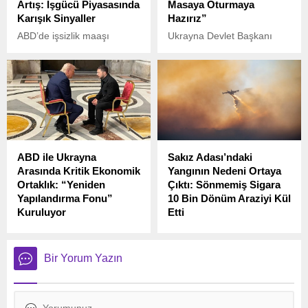
Artış: İşgücü Piyasasında
Masaya Oturmaya
Karışık Sinyaller
Hazırız”
ABD’de işsizlik maaşı
Ukrayna Devlet Başkanı
başvuruları geçen hafta
Vladimir Zelenski, Rusya ile
hafif artış gösterdi. Çalışma
devam eden savaşta
Bakanlığı’nın verilerine
ateşkes sağlanması sonrası
göre, 5 Nisan ile biten
diplomatik görüşmelere açık
haftada işsizlik maaşı
olduklarını belirtti.
başvurusunda bulunan kişi
sayısı önceki haftaya göre 4
bin artarak 223 bine
ABD ile Ukrayna
Sakız Adası’ndaki
yükseldi.
Arasında Kritik Ekonomik
Yangının Nedeni Ortaya
Ortaklık: “Yeniden
Çıktı: Sönmemiş Sigara
Yapılandırma Fonu”
10 Bin Dönüm Araziyi Kül
Kuruluyor
Etti
ABD ile Ukrayna, savaş
Yunanistan’ın Sakız
sonrası yeniden yapılanma
Adası’nda üç gün boyunca
sürecine damga vuracak bir
devam eden ve yaklaşık 10
Bir Yorum Yazın
ekonomik ortaklık
bin dönüm araziyi küle
anlaşmasına imza attı.
çeviren yangının çıkış
nedeni belli oldu.