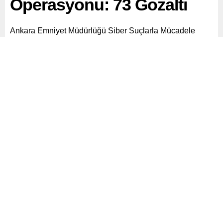
Operasyonu: 73 Gözaltı
Ankara Emniyet Müdürlüğü Siber Suçlarla Mücadele
Şube Müdürlüğü’nün yürüttüğü başarılı bir operasyon
sonucu, sahte mezuniyet belgeleri düzenleyen ve resmi
belgede sahtecilik yapan 73 kişi gözaltına alındı.
Operasyon, 23 ilde eş zamanlı olarak gerçekleştirildi.
Paylaş
Tweetle
Gönder
ABONE OL