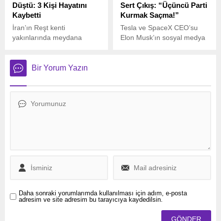
Düştü: 3 Kişi Hayatını
Sert Çıkış: “Üçüncü Parti
Woody.
Kaybetti
Kurmak Saçma!”
İran’ın Reşt kenti
Tesla ve SpaceX CEO’su
yakınlarında meydana
Elon Musk’ın sosyal medya
gelen uçak kazasında 3 kişi
hesabından “Amerika
hayatını kaybetti. İran resmi
Partisi”ni kurduğunu
haber ajansı IRNA’nın
duyurmasının ardından,
Bir Yorum Yazın
verdiği bilgiye göre, düşen
ABD eski Başkanı Donald
eğitim uçağında pilot,
Trump’tan sert bir açıklama
yardımcı pilot ve uçuş
geldi.
mühendisinden oluşan
mürettebatın tamamı
yaşamını yitirdi.
Daha sonraki yorumlarımda kullanılması için adım, e-posta
adresim ve site adresim bu tarayıcıya kaydedilsin.