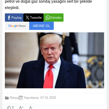
petrol ve doğal gaz sondaj yasağını sert bir şekilde
eleştirdi.
Paylaş
Tweetle
Gönder
ABONE OL
Dünya
Yayınlama: 07.01.2025
A
+
A
-
0