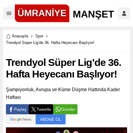
Anasayfa
Spor
Trendyol Süper Lig’de 36. Hafta Heyecanı Başlıyor!
Trendyol Süper Lig’de 36.
Hafta Heyecanı Başlıyor!
Şampiyonluk, Avrupa ve Küme Düşme Hattında Kader
Haftası
Paylaş
Tweetle
Gönder
ABONE OL