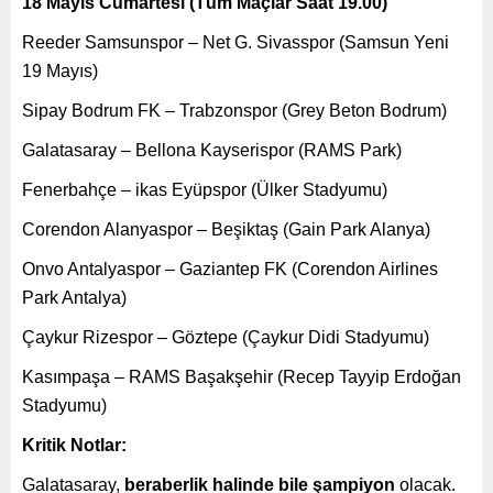
18 Mayıs Cumartesi (Tüm Maçlar Saat 19.00)
Reeder Samsunspor – Net G. Sivasspor (Samsun Yeni
19 Mayıs)
Sipay Bodrum FK – Trabzonspor (Grey Beton Bodrum)
Galatasaray – Bellona Kayserispor (RAMS Park)
Fenerbahçe – ikas Eyüpspor (Ülker Stadyumu)
Corendon Alanyaspor – Beşiktaş (Gain Park Alanya)
Onvo Antalyaspor – Gaziantep FK (Corendon Airlines
Park Antalya)
Çaykur Rizespor – Göztepe (Çaykur Didi Stadyumu)
Kasımpaşa – RAMS Başakşehir (Recep Tayyip Erdoğan
Stadyumu)
Kritik Notlar:
Galatasaray,
beraberlik halinde bile şampiyon
olacak.