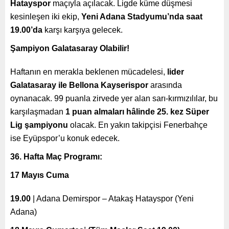
Hatayspor
maçıyla açılacak. Ligde küme düşmesi
kesinleşen iki ekip,
Yeni Adana Stadyumu’nda saat
19.00’da
karşı karşıya gelecek.
Şampiyon Galatasaray Olabilir!
Haftanın en merakla beklenen mücadelesi,
lider
Galatasaray ile Bellona Kayserispor
arasında
oynanacak. 99 puanla zirvede yer alan sarı-kırmızılılar, bu
karşılaşmadan
1 puan almaları hâlinde 25. kez Süper
Lig şampiyonu
olacak. En yakın takipçisi Fenerbahçe
ise Eyüpspor’u konuk edecek.
36. Hafta Maç Programı:
17 Mayıs Cuma
19.00
| Adana Demirspor – Atakaş Hatayspor (Yeni
Adana)