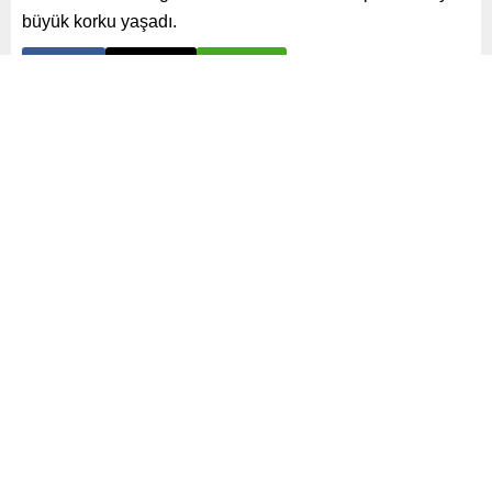
büyük korku yaşadı.
Paylaş
Tweetle
Gönder
ABONE OL
Gündem
Yayınlama: 22.06.2025
A
+
A
-
0