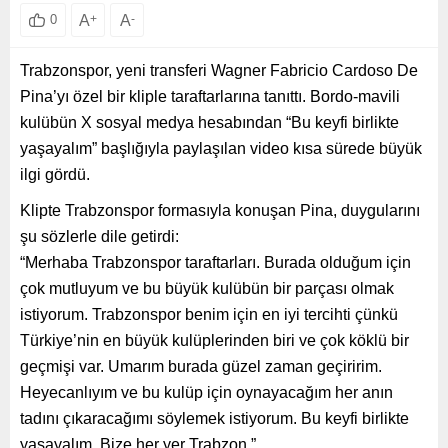
A
+
A
-
0
Trabzonspor, yeni transferi Wagner Fabricio Cardoso De
Pina’yı özel bir kliple taraftarlarına tanıttı. Bordo-mavili
kulübün X sosyal medya hesabından “Bu keyfi birlikte
yaşayalım” başlığıyla paylaşılan video kısa sürede büyük
ilgi gördü.
Klipte Trabzonspor formasıyla konuşan Pina, duygularını
şu sözlerle dile getirdi:
“Merhaba Trabzonspor taraftarları. Burada olduğum için
çok mutluyum ve bu büyük kulübün bir parçası olmak
istiyorum. Trabzonspor benim için en iyi tercihti çünkü
Türkiye’nin en büyük kulüplerinden biri ve çok köklü bir
geçmişi var. Umarım burada güzel zaman geçiririm.
Heyecanlıyım ve bu kulüp için oynayacağım her anın
tadını çıkaracağımı söylemek istiyorum. Bu keyfi birlikte
yaşayalım. Bize her yer Trabzon.”