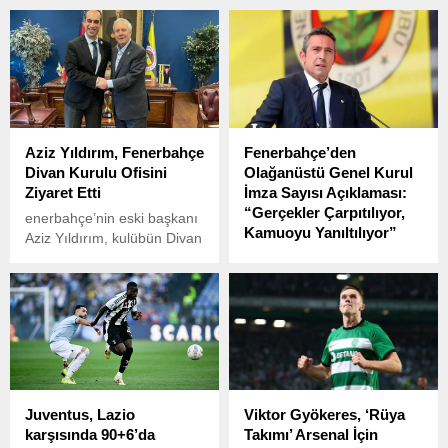
Utrecht'i 4-2 mağlup etti.
ayrılık iddiaları sonrasında
sosyal medya hesabından
paylaşımda bulundu.
Aziz Yıldırım, Fenerbahçe
Fenerbahçe’den
Divan Kurulu Ofisini
Olağanüstü Genel Kurul
Ziyaret Etti
İmza Sayısı Açıklaması:
“Gerçekler Çarpıtılıyor,
enerbahçe’nin eski başkanı
Kamuoyu Yanıltılıyor”
Aziz Yıldırım, kulübün Divan
Kurulu çalışma ofisini
Fenerbahçe Kulübü,
ziyaret etti.
olağanüstü genel kurul
talebiyle kulübe teslim
edilen imza sayısının
toplam 229 olduğunu
resmen açıkladı.
Juventus, Lazio
Viktor Gyökeres, ‘Rüya
karşısında 90+6’da
Takımı’ Arsenal İçin