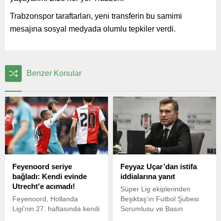
Trabzonspor taraftarları, yeni transferin bu samimi
mesajına sosyal medyada olumlu tepkiler verdi.
Benzer Konular
Feyenoord seriye
Feyyaz Uçar’dan istifa
bağladı: Kendi evinde
iddialarına yanıt
Utrecht'e acımadı!
Süper Lig ekiplerinden
Feyenoord, Hollanda
Beşiktaş'ın Futbol Şubesi
Ligi'nin 27. haftasında kendi
Sorumlusu ve Basın
sahasında ağırladığı
Sözcüsü Feyyaz Uçar