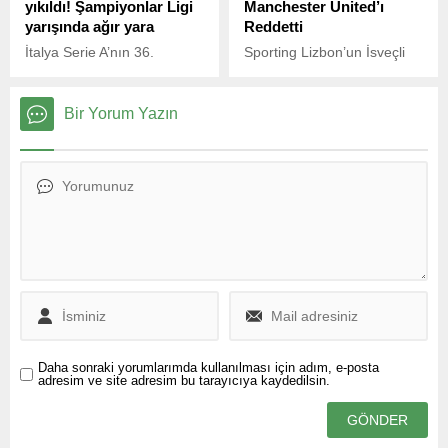
yıkıldı! Şampiyonlar Ligi
Manchester United’ı
yarışında ağır yara
Reddetti
İtalya Serie A’nın 36.
Sporting Lizbon’un İsveçli
haftasında Lazio ile
golcüsü Viktor Gyökeres, bu
Juventus, Roma Olimpiyat
yaz transfer döneminde
Stadyumu’nda karşı karşıya
Manchester United’ın bir
Bir Yorum Yazın
geldi. Mücadele 1-1’lik
numaralı hedefi olarak
beraberlikle sona erdi.
gösterilmesine rağmen
Kırmızı Şeytanlar’ın teklifini
geri çevirdi.
Daha sonraki yorumlarımda kullanılması için adım, e-posta
adresim ve site adresim bu tarayıcıya kaydedilsin.