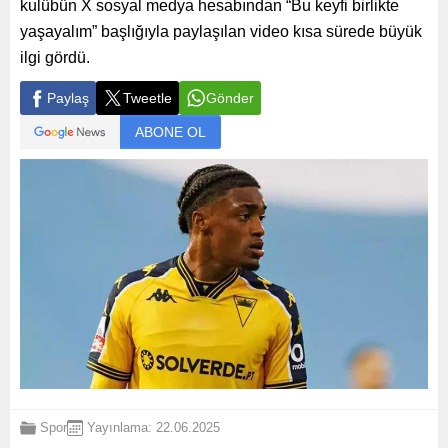
kulübün X sosyal medya hesabından “Bu keyfi birlikte
yaşayalım” başlığıyla paylaşılan video kısa sürede büyük
ilgi gördü.
Paylaş
Tweetle
Gönder
ABONE OL
Spor
Yayınlama: 22.06.2025