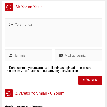
Polonya’nın başkenti
soruşturması başlattı. Karar,
Varşova’da Polonya
28 Haziran 2025 tarihli
Bir Yorum Yazın
Başbakanı Donald Tusk ile
Resmi Gazete’de
ortak bir basın toplantısı
yayımlanan “İthalatta
düzenledi.
Haksız Rekabetin
Önlenmesine İlişkin Tebliğ”
ile resmen duyuruldu.
Daha sonraki yorumlarımda kullanılması için adım, e-posta
adresim ve site adresim bu tarayıcıya kaydedilsin.
Ziyaretçi Yorumları - 0 Yorum
Henüz yorum yapılmamış.