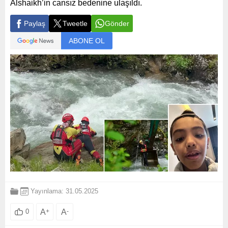
Alshaikh’in cansız bedenine ulaşıldı.
Paylaş
Tweetle
Gönder
ABONE OL
Yayınlama: 31.05.2025
A
+
A
-
0