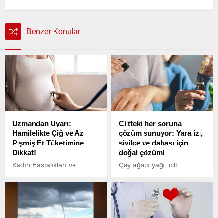
Benzer Konular
Uzmandan Uyarı:
Ciltteki her soruna
Hamilelikte Çiğ ve Az
çözüm sunuyor: Yara izi,
Pişmiş Et Tüketimine
sivilce ve dahası için
Dikkat!
doğal çözüm!
Kadın Hastalıkları ve
Çay ağacı yağı, cilt
Doğum Uzmanı Op. Dr.
sorunlarına doğal çözümler
Hakan Bilgesoy, gebelik
sunarak sivilce, yara ve
döneminde çiğ veya az
iltihapları hızla iyileştiriyor.
pişmiş et tüketmenin ciddi
Bu mucizevi yağın sağladığı
sağlık riskleri taşıdığını
faydaları keşfedin ve