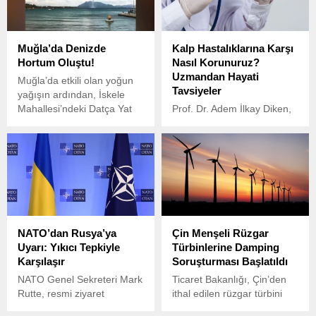
vurguladı.
cildinizi yenileyin!
Muğla’da Denizde
Kalp Hastalıklarına Karşı
Hortum Oluştu!
Nasıl Korunuruz?
Uzmandan Hayati
Muğla’da etkili olan yoğun
Tavsiyeler
yağışın ardından, İskele
Mahallesi’ndeki Datça Yat
Prof. Dr. Adem İlkay Diken,
Limanı Topan Ada
kalp ve damar
açıklarında denizde bir
hastalıklarının dünyada en
hortum oluştu.
sık görülen ölüm nedenleri
arasında yer aldığını
vurgulayarak, özellikle
damar sertliği (ateroskleroz)
gibi hastalıkların kalp
krizlerine yol açtığını
NATO’dan Rusya’ya
Çin Menşeli Rüzgar
söyledi.
Uyarı: Yıkıcı Tepkiyle
Türbinlerine Damping
Karşılaşır
Soruşturması Başlatıldı
NATO Genel Sekreteri Mark
Ticaret Bakanlığı, Çin’den
Rutte, resmi ziyaret
ithal edilen rüzgar türbini
kapsamında bulunduğu
kanatlarına yönelik damping