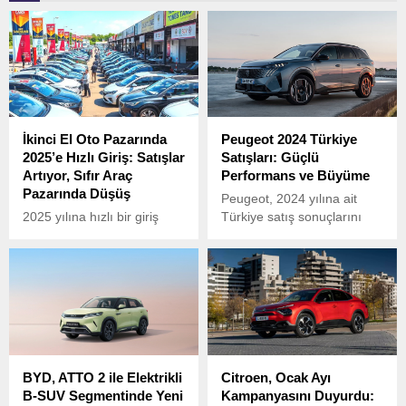
İkinci El Oto Pazarında
Peugeot 2024 Türkiye
2025’e Hızlı Giriş: Satışlar
Satışları: Güçlü
Artıyor, Sıfır Araç
Performans ve Büyüme
Pazarında Düşüş
Peugeot, 2024 yılına ait
2025 yılına hızlı bir giriş
Türkiye satış sonuçlarını
yapan ikinci el otomobil
açıkladı ve markanın pazar
pazarı, önemli bir büyüme
başarısı dikkat çekti. Şirket,
kaydederken, sıfır kilometre
Türkiye pazarında 70 binin
araç satışlarında düşüş
üzerinde satış
yaşandı.
gerçekleştirerek güçlü bir
performans sergiledi.
BYD, ATTO 2 ile Elektrikli
Citroen, Ocak Ayı
B-SUV Segmentinde Yeni
Kampanyasını Duyurdu: