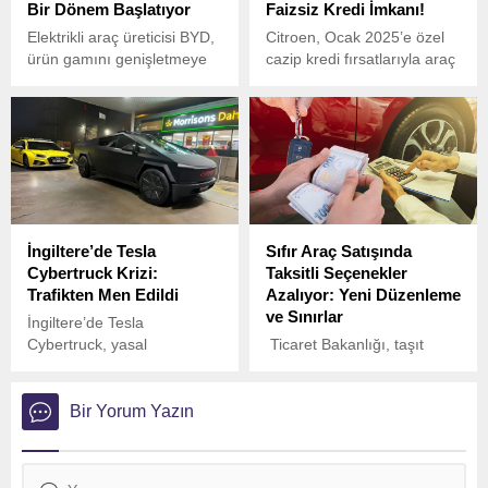
Bir Dönem Başlatıyor
Faizsiz Kredi İmkanı!
Elektrikli araç üreticisi BYD,
Citroen, Ocak 2025’e özel
ürün gamını genişletmeye
cazip kredi fırsatlarıyla araç
devam ederek 2025’in ilk
satışlarına devam ediyor.
büyük otomotiv etkinliği olan
Şirket, konforlu ve gelişmiş
Brüksel Otomobil Fuarı’nda
teknolojilere sahip birçok
yeni model ATTO 2’yi tanıttı.
modelinde, uygun faiz
ATTO 2, güvenlik odaklı
oranları ve vade seçenekleri
Blade Bataryası ve gövde
sunarak müşterilerini
dayanıklılığını artıran Cell-
cezbediyor.
to-Body (CTB) teknolojisiyle
İngiltere’de Tesla
Sıfır Araç Satışında
öne çıkıyor.
Cybertruck Krizi:
Taksitli Seçenekler
Trafikten Men Edildi
Azalıyor: Yeni Düzenleme
ve Sınırlar
İngiltere’de Tesla
Cybertruck, yasal
Ticaret Bakanlığı, taşıt
uyumsuzluk ve güvenlik
satışlarında uygulanan
endişeleri nedeniyle
taksitlendirme düzenlemesi
trafikten men edildi.
hakkında önemli bir
Bir Yorum Yazın
açıklama yaptı.