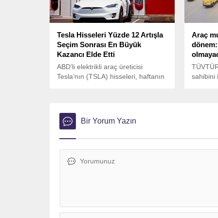
Tesla Hisseleri Yüzde 12 Artışla
Araç mu
Seçim Sonrası En Büyük
dönem: 
Kazancı Elde Etti
olmaya
ABD’li elektrikli araç üreticisi
TÜVTÜRK
Tesla’nın (TSLA) hisseleri, haftanın
sahibini 
ilk işlem gününde yüzde 12’ye
duyurdu
yakın değer kazanarak, “Muhteşem
değişti.
Yedili” içinde en fazla yükselen
satın ala
hisse oldu.
boyunca
Bir Yorum Yazın
zorunlul