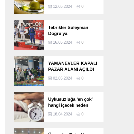
etkileri!
12.05.2024
0
Tebrikler Süleyman
Doğru’ya
16.05.2024
0
YAMANEVLER KAPALI
PAZAR ALANI AÇILDI
02.05.2024
0
Uykusuzluğa ‘en çok’
hangi içecek neden
oluyor?
18.04.2024
0