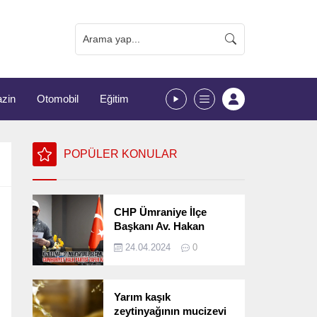
zin
Otomobil
Eğitim
POPÜLER KONULAR
CHP Ümraniye İlçe
Başkanı Av. Hakan
Kızılelma 31 Mart Yerel
24.04.2024
0
Seçimlerini
Değerlendirdi
Yarım kaşık
zeytinyağının mucizevi