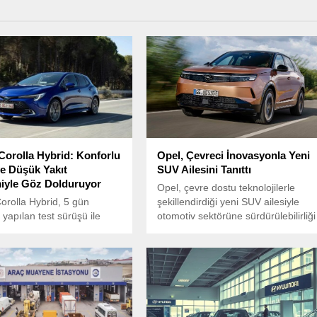
Corolla Hybrid: Konforlu
Opel, Çevreci İnovasyonla Yeni
e Düşük Yakıt
SUV Ailesini Tanıttı
iyle Göz Dolduruyor
Opel, çevre dostu teknolojilerle
orolla Hybrid, 5 gün
şekillendirdiği yeni SUV ailesiyle
yapılan test sürüşü ile
otomotiv sektörüne sürdürülebilirliği
ri üzerine topladı. 1000
taşımaya devam ediyor.
eden fazla yol kat edilen bu
 araç konforlu sürüşü ve
kıt tüketimiyle öne çıkıyor.