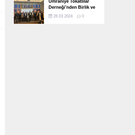
Ümraniye Tokatlılar
Derneği’nden Birlik ve
Beraberlik Dolu İftar
28.03.2024
0
Programı