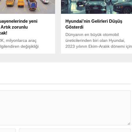
ayenelerinde yeni
Hyundai’nin Gelirleri Düşüş
Artık zorunlu
Gösterdi
cak!
Dünyanın en büyük otomobil
, milyonlarca araç
üreticilerinden biri olan Hyundai,
ilgilendiren değişikliği
2023 yılının Ekim-Aralık dönemi içi
. Araç muayenesinde süre
açıkladığı finansal sonuçlarda
 Buna göre; yeni bir araç
gelirlerinde bir düşüş yaşadığını
n sürücüler için ilk 3 yıl
bildirdi.
 muayene yaptırma
uğu ortadan kaldırıldı.