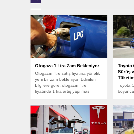
Otogaza 1 Lira Zam Bekleniyor
Toyota 
Sürüş v
Otogazın litre satış fiyatına yönelik
Tüketim
yeni bir zam bekleniyor. Edinilen
bilgilere göre, otogazın litre
Toyota C
fiyatında 1 lira artış yapılması
boyunca 
öngörülüyor.
dikkatle
kilometr
süreçte,
düşük ya