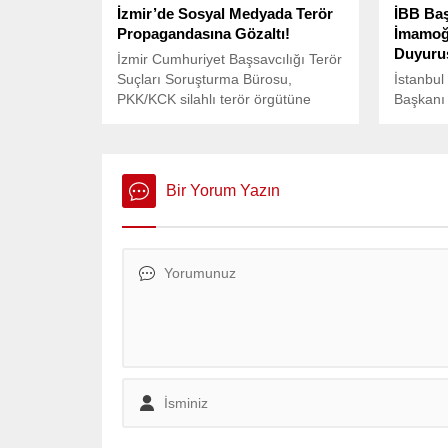
İzmir’de Sosyal Medyada Terör
İBB Ba
Propagandasına Gözaltı!
İmamoğl
Duyuru
İzmir Cumhuriyet Başsavcılığı Terör
Suçları Soruşturma Bürosu,
İstanbul
PKK/KCK silahlı terör örgütüne
Başkanı
yönelik bir soruşturma başlattı.
araların
ve Kenan
kişi hakk
alenen y
Bir Yorum Yazın
nedeniy
bulundu