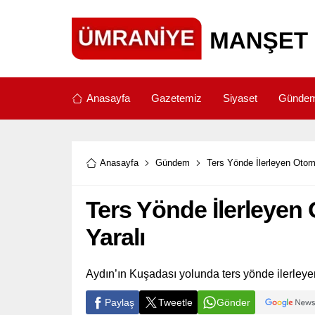
Anasayfa
Gazetemiz
Siyaset
Günde
Anasayfa
Gündem
Ters Yönde İlerleyen Otomo
Ters Yönde İlerleyen 
Yaralı
Aydın’ın Kuşadası yolunda ters yönde ilerleye
Paylaş
Tweetle
Gönder