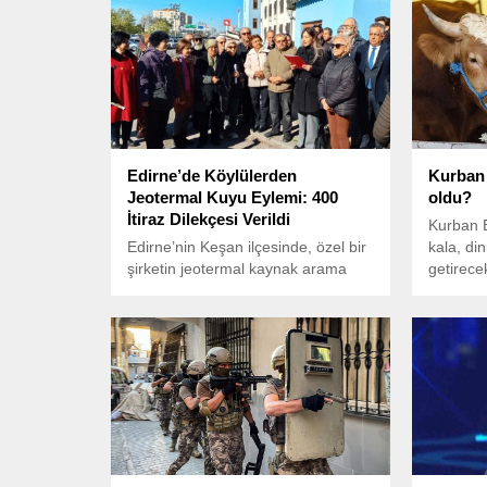
Edirne’de Köylülerden
Kurban 
Jeotermal Kuyu Eylemi: 400
oldu?
İtiraz Dilekçesi Verildi
Kurban B
Edirne’nin Keşan ilçesinde, özel bir
kala, din
şirketin jeotermal kaynak arama
getirecek
amaçlı sondaj çalışmalarına karşı
vekaletl
köylüler, topladıkları 400 itiraz
açıklandı
dilekçesini Keşan Kaymakamlığı’na
tarafınd
teslim etti.
birlikte
kamuoyuy
Diyanet 
bedeli n