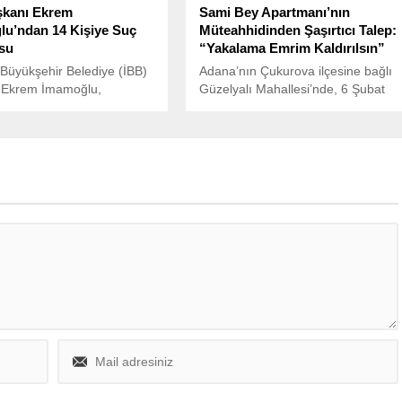
şkanı Ekrem
Sami Bey Apartmanı’nın
u’ndan 14 Kişiye Suç
Müteahhidinden Şaşırtıcı Talep:
su
“Yakalama Emrim Kaldırılsın”
 Büyükşehir Belediye (İBB)
Adana’nın Çukurova ilçesine bağlı
 Ekrem İmamoğlu,
Güzelyalı Mahallesi’nde, 6 Şubat
da gazeteci Nedim Şener
depremlerinde yıkılan Sami Bey
 Kıran’ın da bulunduğu 14
Apartmanı’nda hayatını kaybeden
ında, “halkı yanıltıcı bilgiyi
40 kişi ve yaralanan 2 kişiyle ilgili
ayma ve hakaret” suçları
davada yeni bir gelişme yaşandı.
le suç duyurusunda
.