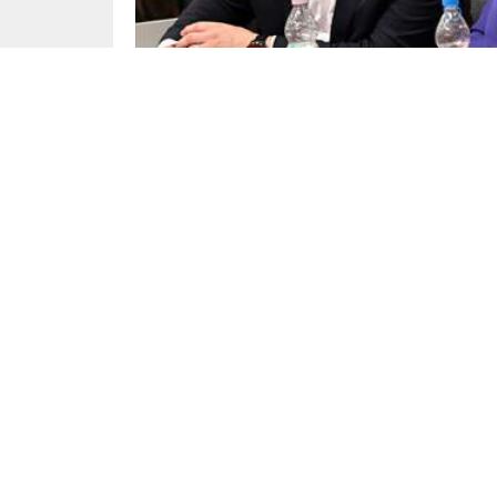
Dünya
Yayınlama: 28.06.2025
Almanya’da iktidarın küçük ortağı konumundak
Baerbel Bas ve Lars Klingbeil’i seçti. SPD’n
kurulunda partinin üst yönetimi belirlendi.
6 Mayıs’ta göreve başlayan yeni hükümette Ba
delegelerin yüzde 64,9’unun oyunu alarak yen
olan Baerbel Bas ise partinin mevcut eş başka
delegelerin yüzde 95 gibi yüksek bir oranla seç
Genel Başkan Yardımcıları da Belli Oldu