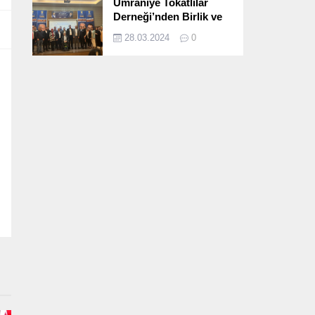
Ümraniye Tokatlılar
Derneği’nden Birlik ve
Beraberlik Dolu İftar
28.03.2024
0
Programı