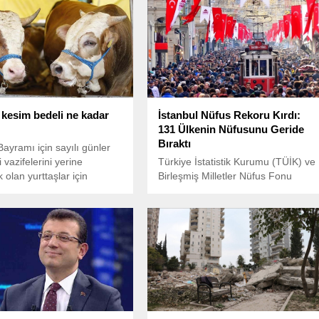
kesim bedeli ne kadar
İstanbul Nüfus Rekoru Kırdı:
131 Ülkenin Nüfusunu Geride
Bıraktı
ayramı için sayılı günler
i vazifelerini yerine
Türkiye İstatistik Kurumu (TÜİK) ve
 olan yurttaşlar için
Birleşmiş Milletler Nüfus Fonu
e kurban kesim bedelleri
(UNFPA) tarafından açıklanan 202
. Diyanet İşleri Başkanlığı
yılı verilerine göre, İstanbul’un
an yapılan açıklamayla
nüfusu 45 bin 678 kişi artarak 15
, 2024 kurban kesin bedelleri
milyon 701 bin 602’ye ulaştı.
la paylaşıldı. Peki,
açıkladı: Kurban kesim
e kadar oldu?