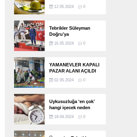
etkileri!
12.05.2024
0
Tebrikler Süleyman
Doğru’ya
16.05.2024
0
YAMANEVLER KAPALI
PAZAR ALANI AÇILDI
02.05.2024
0
Uykusuzluğa ‘en çok’
hangi içecek neden
oluyor?
18.04.2024
0