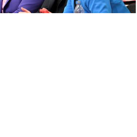
A
+
A
-
0
i Sosyal Demokrat Parti (SPD), eş genel başkanlık görevine
in Berlin’deki “CityCube” salonunda düzenlenen olağan genel
şbakan Yardımcısı ve Maliye Bakanı olan Lars Klingbeil,
iden eş genel başkan seçildi. Çalışma ve Sosyal İşler Bakanı
nlarından Saskia Esken’in yerine aday gösterildi ve
ilerek eş genel başkanlık görevine getirildi.