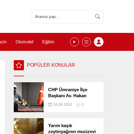
zin
Otomobil
Eğitim
POPÜLER KONULAR
CHP Ümraniye İlçe
Başkanı Av. Hakan
Kızılelma 31 Mart Yerel
24.04.2024
0
Seçimlerini
Değerlendirdi
Yarım kaşık
zeytinyağının mucizevi