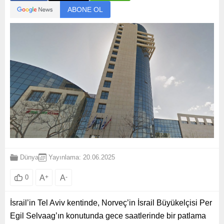
ABONE OL
Dünya
Yayınlama: 20.06.2025
A
+
A
-
0
İsrail’in Tel Aviv kentinde, Norveç’in İsrail Büyükelçisi Per
Egil Selvaag’ın konutunda gece saatlerinde bir patlama