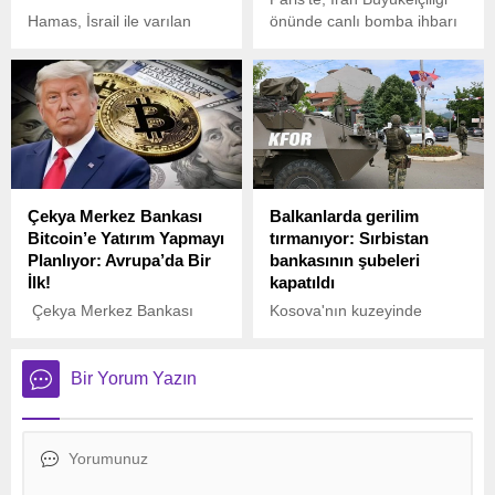
Hamas, İsrail ile varılan
önünde canlı bomba ihbarı
ateşkes ve esir takası
üzerine harekete geçildi.
anlaşmasının ikinci aşaması
kapsamında 4 İsrailli kadın
askeri Kızılhaç ekibine
teslim etti.
Çekya Merkez Bankası
Balkanlarda gerilim
Bitcoin’e Yatırım Yapmayı
tırmanıyor: Sırbistan
Planlıyor: Avrupa’da Bir
bankasının şubeleri
İlk!
kapatıldı
Çekya Merkez Bankası
Kosova'nın kuzeyinde
(ÇMB) Başkanı Ales Michl,
faaliyet gösteren Sırbistan'a
Bitcoin’e yatırım yapmayı
ait Posta Tasarruf
planladıklarını duyurdu.
Bankasının 6 şubesi,
Bir Yorum Yazın
Kosova kurumlarınca
düzenlenen operasyonla
kapatıldı.