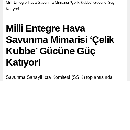
Milli Entegre Hava Savunma Mimarisi ‘Çelik Kubbe’ Gücüne Güç
Katıyor!
Milli Entegre Hava
Savunma Mimarisi ‘Çelik
Kubbe’ Gücüne Güç
Katıyor!
Savunma Sanayii İcra Komitesi (SSİK) toplantısında
Cumhurbaşkanı Recep Tayyip Erdoğan’ın onayıyla
geliştirilen Türkiye’nin çok katmanlı hava ve füze
savunma mimarisi “Çelik Kubbe”, Türk savunma
sanayisinin milli ve entegre gücü olarak yeteneklerini
artırmaya devam ediyor.
Paylaş
Tweetle
Gönder