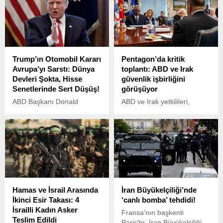
Trump’ın Otomobil Kararı
Pentagon’da kritik
Avrupa’yı Sarstı: Dünya
toplantı: ABD ve Irak
Devleri Şokta, Hisse
güvenlik işbirliğini
Senetlerinde Sert Düşüş!
görüşüyor
ABD Başkanı Donald
ABD ve Irak yetkilileri,
Trump’ın, ABD’de
Pentagon’da düzenlenen
üretilmeyen otomobillere
2024 ABD-Irak Ortak
yüzde 25 gümrük vergisi
Güvenlik İşbirliği Diyaloğu
uygulama planı, küresel
kapsamında bir araya geldi.
piyasalarda büyük bir
Görüşmelerde, DEAŞ'a
çalkantıya yol açtı.
karşı küresel koalisyonun
misyonunun sona erme
süreci ve kalıcı bir ikili
Hamas ve İsrail Arasında
İran Büyükelçiliği’nde
güvenlik ortaklığına geçiş
İkinci Esir Takası: 4
‘canlı bomba’ tehdidi!
ele alındı.
İsrailli Kadın Asker
Fransa'nın başkenti
Teslim Edildi
Paris'te, İran Büyükelçiliği