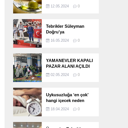
etkileri!
12.05.2024
0
Tebrikler Süleyman
Doğru’ya
16.05.2024
0
YAMANEVLER KAPALI
PAZAR ALANI AÇILDI
02.05.2024
0
Uykusuzluğa ‘en çok’
hangi içecek neden
oluyor?
18.04.2024
0