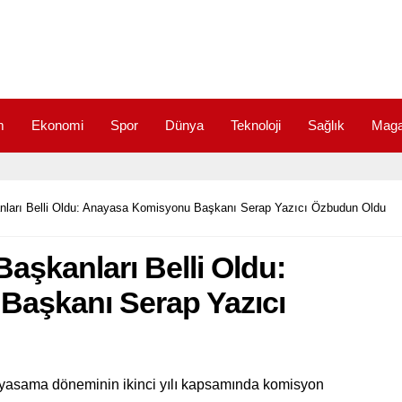
m
Ekonomi
Spor
Dünya
Teknoloji
Sağlık
Maga
arı Belli Oldu: Anayasa Komisyonu Başkanı Serap Yazıcı Özbudun Oldu
şkanları Belli Oldu:
aşkanı Serap Yazıcı
 yasama döneminin ikinci yılı kapsamında komisyon