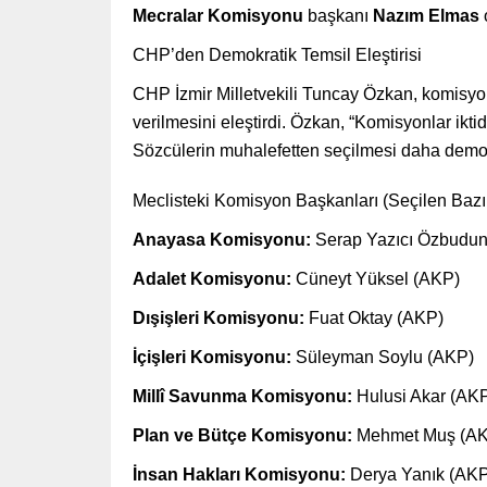
Mecralar Komisyonu
başkanı
Nazım Elmas
CHP’den Demokratik Temsil Eleştirisi
CHP İzmir Milletvekili Tuncay Özkan, komisyon b
verilmesini eleştirdi. Özkan, “Komisyonlar ikti
Sözcülerin muhalefetten seçilmesi daha demok
Meclisteki Komisyon Başkanları (Seçilen Bazı 
Anayasa Komisyonu:
Serap Yazıcı Özbudun
Adalet Komisyonu:
Cüneyt Yüksel (AKP)
Dışişleri Komisyonu:
Fuat Oktay (AKP)
İçişleri Komisyonu:
Süleyman Soylu (AKP)
Millî Savunma Komisyonu:
Hulusi Akar (AK
Plan ve Bütçe Komisyonu:
Mehmet Muş (A
İnsan Hakları Komisyonu:
Derya Yanık (AKP