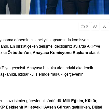
A
+
A
-
0
 yasama döneminin ikinci yılı kapsamında komisyon
mlandı. En dikkat çeken gelişme, geçtiğimiz aylarda AKP’ye
Yazıcı Özbudun’un
,
Anayasa Komisyonu Başkanı
olarak
KP’ye geçmişti. Anayasa hukuku alanındaki akademik
şkanlığı, iktidar kulislerinde “hukuki çerçevenin
r
n, bazı isimler görevlerini sürdürdü.
Milli Eğitim, Kültür,
KP Eskişehir Milletvekili Ayşen Gürcan
getirilirken,
Dijital