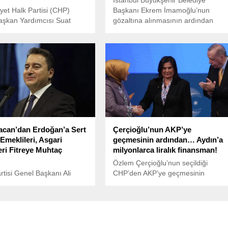
İstanbul Büyükşehir Belediye
et Halk Partisi (CHP)
Başkanı Ekrem İmamoğlu’nun
aşkan Yardımcısı Suat
gözaltına alınmasının ardından
, Milli Eğitim Bakanı Yusuf
başlayan protestolar,
 yanıtlaması istemiyle
tutuklanmasının ardından hızla
Büyük Millet Meclisi’ne
devam etti.
azılı soru önergesi verdi.
acan’dan Erdoğan’a Sert
Çerçioğlu’nun AKP’ye
Emeklileri, Asgari
geçmesinin ardından… Aydın’a
eri Fitreye Muhtaç
milyonlarca liralık finansman!
Özlem Çerçioğlu’nun seçildiği
tisi Genel Başkanı Ali
CHP’den AKP’ye geçmesinin
 Diyanet’in fetva hattının
ardından Aydın Büyükşehir
e asgari ücretlilere fitre
Belediyesi’ne İLBANK tarafından
ir” açıklamasına tepki
860 milyon liralık finansman
.
sağlandı.