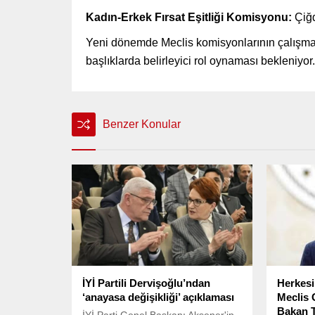
Kadın-Erkek Fırsat Eşitliği Komisyonu:
Çiğ
Yeni dönemde Meclis komisyonlarının çalışmalar
başlıklarda belirleyici rol oynaması bekleniyor.
Benzer Konular
İYİ Partili Dervişoğlu’ndan
Herkesi
‘anayasa değişikliği’ açıklaması
Meclis
Bakan T