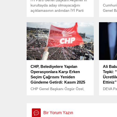
İYİ Parti Genel Başkanı Akşener'in
kurultayda aday olmayacağını
Cumhuriy
açıklamasının ardından İYİ Parti
Genel B
Genel Başkan Adayı olduğunu
Özçağdaş
duyuran Müsavat Dervişoğlu, AK
Tekin’in
Parti'nin gündeme getirdiği
Türkiye 
Anayasa değişikliğine olur
(TBMM) y
vermeyeceklerini ifade etti.
CHP, Belediyelere Yapılan
Ali Bab
Operasyonlara Karşı Erken
Tepki: “
Seçim Çağrısını Yeniden
Ücretlil
Gündeme Getirdi: Kasım 2025
Ettiniz”
CHP Genel Başkanı Özgür Özel,
DEVA Par
Beşiktaş Belediyesi’ne yönelik
Babacan,
yapılan operasyona sert tepki
“Emekli v
gösterdi ve partisinin erken seçim
verilebil
çağrısını yeniden gündeme getirdi.
gösterdi
Bir Yorum Yazın