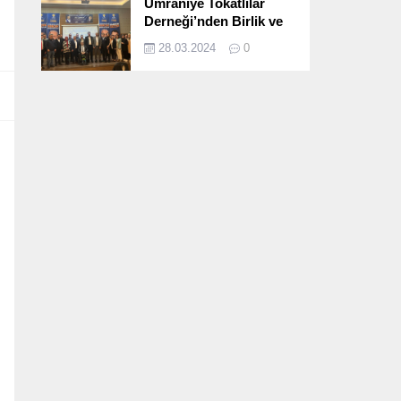
Ümraniye Tokatlılar
Derneği’nden Birlik ve
Beraberlik Dolu İftar
28.03.2024
0
Programı