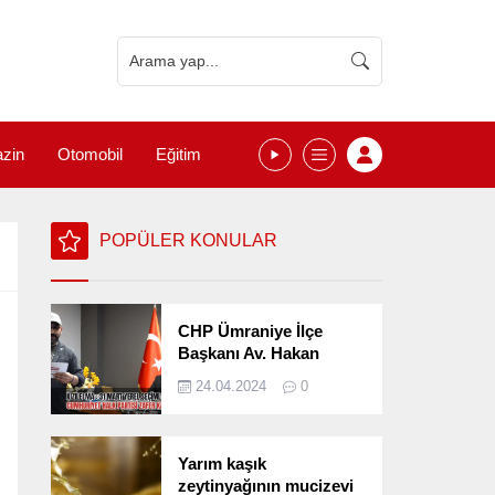
zin
Otomobil
Eğitim
POPÜLER KONULAR
CHP Ümraniye İlçe
Başkanı Av. Hakan
Kızılelma 31 Mart Yerel
24.04.2024
0
Seçimlerini
Değerlendirdi
Yarım kaşık
zeytinyağının mucizevi