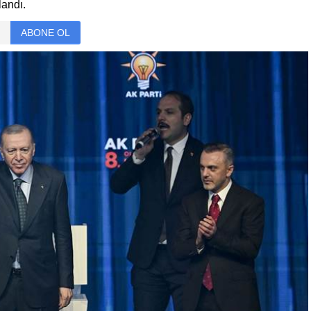
landı.
ABONE OL