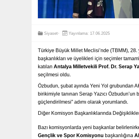
Siyaset
Yayınlama: 17.06.2025
Türkiye Büyük Millet Meclisi’nde (TBMM), 28.
başkanlıkları ve üyelikleri için seçimler tama
katılan
Antalya Milletvekili Prof. Dr. Serap 
seçilmesi oldu.
Özbudun, şubat ayında Yeni Yol grubundan A
birikimiyle tanınan Serap Yazıcı Özbudun’un ba
güçlendirilmesi” adımı olarak yorumlandı.
Diğer Komisyon Başkanlıklarında Değişiklikle
Bazı komisyonlarda yeni başkanlar belirlenirke
Gençlik ve Spor Komisyonu
başkanlığına
A