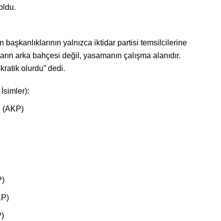
oldu.
aşkanlıklarının yalnızca iktidar partisi temsilcilerine
darın arka bahçesi değil, yasamanın çalışma alanıdır.
ratik olurdu” dedi.
İsimler):
 (AKP)
P)
KP)
)