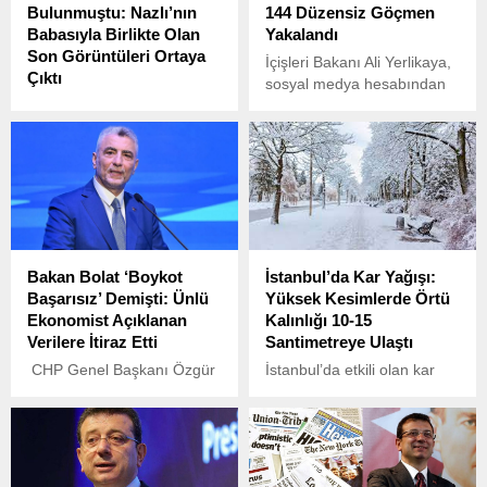
Bulunmuştu: Nazlı’nın
144 Düzensiz Göçmen
Babasıyla Birlikte Olan
Yakalandı
Son Görüntüleri Ortaya
İçişleri Bakanı Ali Yerlikaya,
Çıktı
sosyal medya hesabından
Denizli’nin Honaz ilçesi
yaptığı açıklamada, Göç
Kocabaş Mahallesi’nde
İdaresi Başkanlığı
yaşanan acı olayda, 4
koordinasyonunda, Emniyet
yaşındaki Nazlı Şeşen’in
Genel Müdürlüğü,
kaybolmasının ardından
Jandarma Genel
yapılan arama
Komutanlığı ve Sahil
çalışmalarının sonucunda
Güvenlik Komutanlığı’nın
minik Nazlı’nın cansız
düzensiz göç ve göçmen
Bakan Bolat ‘Boykot
İstanbul’da Kar Yağışı:
bedeni Aksu Deresi’nde
kaçakçılarına yönelik eş
Başarısız’ Demişti: Ünlü
Yüksek Kesimlerde Örtü
bulundu.
zamanlı denetim
Ekonomist Açıklanan
Kalınlığı 10-15
düzenlediğini duyurdu.
Verilere İtiraz Etti
Santimetreye Ulaştı
CHP Genel Başkanı Özgür
İstanbul’da etkili olan kar
Özel, 24 Mart’ta tüketici
yağışı, özellikle yüksek
gücünü kullanarak bir
kesimlerde yoğunlaşırken,
boykot başlatacaklarını
kar örtüsünün kalınlığı 10-
duyurmuştu. 2 Nisan 2025
15 santimetreye kadar
tarihinde yapılan alışveriş
ulaştı.