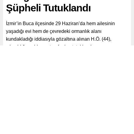
Şüpheli Tutuklandı
İzmir’in Buca ilçesinde 29 Haziran’da hem ailesinin
yaşadığı evi hem de çevredeki ormanlık alanı
kundakladığı iddiasıyla gözaltına alınan H.Ö. (44),
çıkarıldığı mahkeme tarafından tutuklandı.
Paylaş
Tweetle
Gönder
ABONE OL