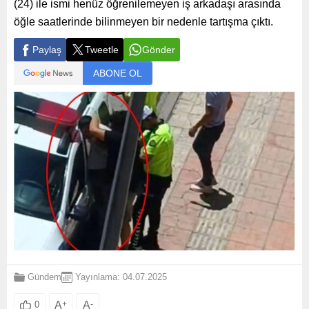
(24) ile ismi henüz öğrenilemeyen iş arkadaşı arasında
öğle saatlerinde bilinmeyen bir nedenle tartışma çıktı.
Paylaş
Tweetle
Gönder
ABONE OL
Gündem
Yayınlama: 04.07.2025
A
+
A
-
0