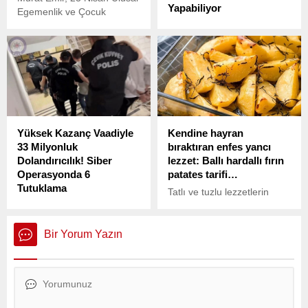
Yapabiliyor
Egemenlik ve Çocuk
Bayramı’nda milletvekillerini
CHP Ordu Milletvekili
taşıyan parti otobüsünü
Mustafa Adıgüzel, Boğaziçi
kullanan şoför Gökhan
Üniversitesi’nin kuzey
Gülyurt’a verilen ev hapsi
kampüsündeki kafeteryanın
cezasının kaldırıldığını
kapatılıp yerine zincir bir
duyurdu.
kahveci şubesinin
açılmasına ilişkin önemli
açıklamalarda bulundu.
Yüksek Kazanç Vaadiyle
Kendine hayran
33 Milyonluk
bıraktıran enfes yancı
Dolandırıcılık! Siber
lezzet: Ballı hardallı fırın
Operasyonda 6
patates tarifi…
Tutuklama
Tatlı ve tuzlu lezzetlerin
mükemmel uyumunu bir
araya getiren bu tarif, son
derece tatmin edici bir
Bir Yorum Yazın
lezzet sunuyor. Peki,
kendine hayran bıraktıran
bu enfes yancı lezzet nasıl
yapılır? İşte, ballı hardallı
fırın patates tarifi...