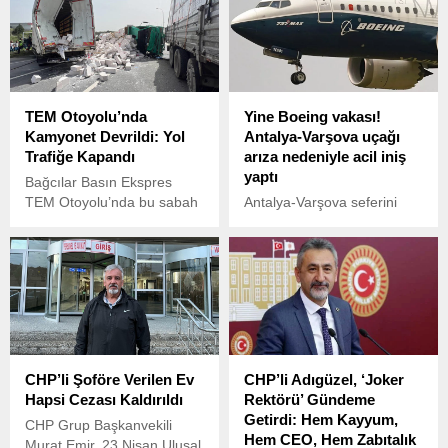
TEM Otoyolu’nda
Yine Boeing vakası!
Kamyonet Devrildi: Yol
Antalya-Varşova uçağı
Trafiğe Kapandı
arıza nedeniyle acil iniş
yaptı
Bağcılar Basın Ekspres
TEM Otoyolu’nda bu sabah
Antalya-Varşova seferini
saat 08:56 sıralarında bir
yapan SunExpress’e ait
kamyonet devrildi.
Boeing 737 tipi uçakta kabin
basınç arızası oluştu. Pilot
acil durum bildirdi.
CHP’li Şoföre Verilen Ev
CHP’li Adıgüzel, ‘Joker
Hapsi Cezası Kaldırıldı
Rektörü’ Gündeme
Getirdi: Hem Kayyum,
CHP Grup Başkanvekili
Hem CEO, Hem Zabıtalık
Murat Emir, 23 Nisan Ulusal