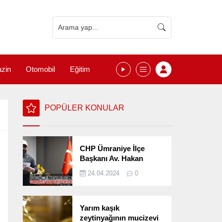
zin
Otomobil
Eğitim
POPÜLER KONULAR
CHP Ümraniye İlçe
Başkanı Av. Hakan
Kızılelma 31 Mart Yerel
24.04.2024
0
Seçimlerini
Değerlendirdi
Yarım kaşık
zeytinyağının mucizevi