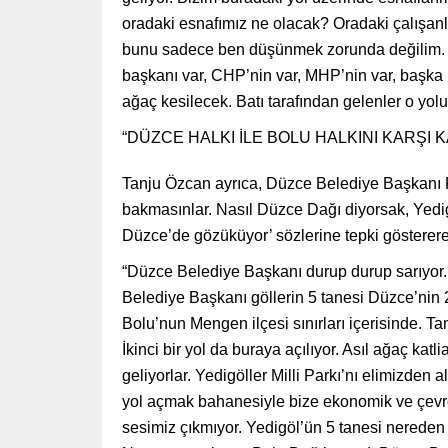
oradaki esnafımız ne olacak? Oradaki çalışa
bunu sadece ben düşünmek zorunda değilim. Niy
başkanı var, CHP’nin var, MHP’nin var, başka p
ağaç kesilecek. Batı tarafından gelenler o yol
“DÜZCE HALKI İLE BOLU HALKINI KARŞI 
Tanju Özcan ayrıca, Düzce Belediye Başkanı F
bakmasınlar. Nasıl Düzce Dağı diyorsak, Yedigö
Düzce’de gözüküyor’ sözlerine tepki gösterere
“Düzce Belediye Başkanı durup durup sarıyor. Y
Belediye Başkanı göllerin 5 tanesi Düzce’nin 2
Bolu’nun Mengen ilçesi sınırları içerisinde. Ta
İkinci bir yol da buraya açılıyor. Asıl ağaç k
geliyorlar. Yedigöller Milli Parkı’nı elimizden
yol açmak bahanesiyle bize ekonomik ve çevre
sesimiz çıkmıyor. Yedigöl’ün 5 tanesi nereden s