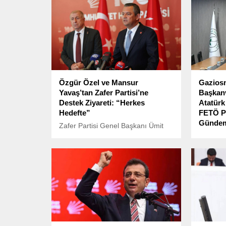
Özgür Özel ve Mansur
Gazios
Yavaş’tan Zafer Partisi’ne
Başkanv
Destek Ziyareti: “Herkes
Atatürk 
Hedefte”
FETÖ Pa
Günde
Zafer Partisi Genel Başkanı Ümit
Özdağ, 19 Ocak’ta İstanbul’da
CHP’li b
gözaltına alındıktan sonra “halkı kin
başlatıl
ve düşmanlığa alenen tahrik
kapsamı
etmek” suçlamasıyla tutuklandı.
Gaziosm
Hakan B
Haziran’
tarafınd
başkanvek