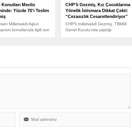
Konutları Meclis
CHP’li Gezmiş, Kız Çocuklarına
nde: Yüzde 70’i Teslim
Yönelik İstismara Dikkat Çekti:
miş
“Cezasızlık Cesaretlendiriyor”
eri Milletvekili Aşkın
CHP’li milletvekili Gezmiş, TBMM
prem konutlarıyla ilgili son
Genel Kurulu’nda yaptığı
da yapılan çelişkili
konuşmada, kız çocuklarına yönelik
lara dikkat çekerek, Çevre
cinsel istismarlara dikkat çekti.
k ve İklim Değişikliği Bakanı
um ile İçişleri Bakanı Ali
a’ya soru önergesi verdi.