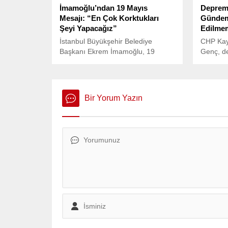
İmamoğlu’ndan 19 Mayıs
Deprem 
Mesajı: “En Çok Korktukları
Gündemi
Şeyi Yapacağız”
Edilme
İstanbul Büyükşehir Belediye
CHP Kays
Başkanı Ekrem İmamoğlu, 19
Genç, de
Mayıs Atatürk’ü Anma, Gençlik ve
zamanlar
Spor Bayramı öncesinde gençlere
açıklama
hitap eden dikkat çeken bir mesaj
Şehircili
yayımladı.
Murat Kur
Bir Yorum Yazın
Yerlikay