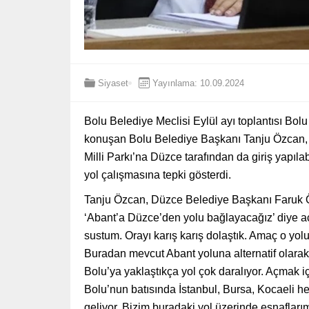
Siyaset
Yayınlama: 10.09.2024
Bolu Belediye Meclisi Eylül ayı toplantısı Bolu
konuşan Bolu Belediye Başkanı Tanju Özcan, y
Milli Parkı’na Düzce tarafından da giriş yapılab
yol çalışmasına tepki gösterdi.
Tanju Özcan, Düzce Belediye Başkanı Faruk Ö
‘Abant’a Düzce’den yolu bağlayacağız’ diye aç
sustum. Orayı karış karış dolaştık. Amaç o yol
Buradan mevcut Abant yoluna alternatif olarak 
Bolu’ya yaklaştıkça yol çok daralıyor. Açmak 
Bolu’nun batısında İstanbul, Bursa, Kocaeli he
geliyor. Bizim buradaki yol üzerinde esnaflarımız