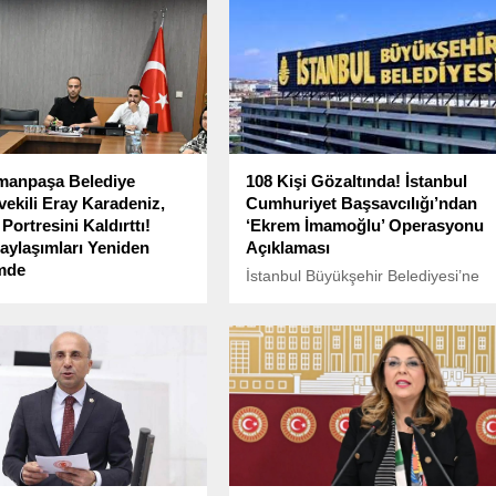
manpaşa Belediye
108 Kişi Gözaltında! İstanbul
ekili Eray Karadeniz,
Cumhuriyet Başsavcılığı’ndan
Portresini Kaldırttı!
‘Ekrem İmamoğlu’ Operasyonu
ylaşımları Yeniden
Açıklaması
mde
İstanbul Büyükşehir Belediyesi’ne
elediyelere yönelik
(İBB) yönelik yürütülen soruşturma
an soruşturmalar
kapsamında, İBB Başkanı Ekrem
nda tutuklanan
İmamoğlu ve basın danışmanı
anpaşa Belediye Başkanı
Murat Ongun’un da aralarında
ahçetepe’nin yerine 11
bulunduğu toplam 108 kişi
da Belediye Meclisi
hakkında gözaltı kararı verildi.
an AKP’li Eray Karadeniz
ili olarak seçildi.