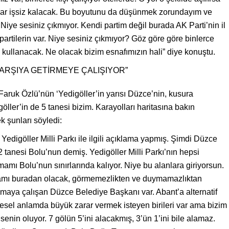
nlar işsiz kalacak. Bu boyutunu da düşünmek zorundayım ve
e sesiniz çıkmıyor. Kendi partim değil burada AK Parti’nin il
artilerin var. Niye sesiniz çıkmıyor? Göz göre göre binlerce
u kullanacak. Ne olacak bizim esnafımızın hali” diye konuştu.
KARŞIYA GETİRMEYE ÇALIŞIYOR”
aruk Özlü’nün ‘Yedigöller’in yarısı Düzce’nin, kusura
ller’in de 5 tanesi bizim. Karayolları haritasına bakın
k şunları söyledi:
edigöller Milli Parkı ile ilgili açıklama yapmış. Şimdi Düzce
 tanesi Bolu’nun demiş. Yedigöller Milli Parkı’nın hepsi
mamı Bolu’nun sınırlarında kalıyor. Niye bu alanlara giriyorsun.
atliamı buradan olacak, görmemezlikten ve duymamazlıktan
 almaya çalışan Düzce Belediye Başkanı var. Abant’a alternatif
sel anlamda büyük zarar vermek isteyen birileri var ama bizim
enin oluyor. 7 gölün 5’ini alacakmış, 3’ün 1’ini bile alamaz.