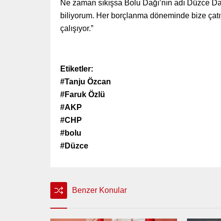
Ne zaman sıkışsa Bolu Dağı’nın adı Düzce Dağ
biliyorum. Her borçlanma döneminde bize çatıyo
çalışıyor.”
Etiketler:
#Tanju Özcan
#Faruk Özlü
#AKP
#CHP
#bolu
#Düzce
Benzer Konular