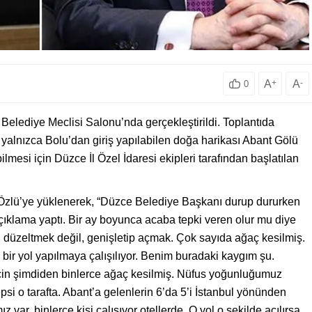
A
+
A
-
0
 Belediye Meclisi Salonu’nda gerçekleştirildi. Toplantıda
alnızca Bolu’dan giriş yapılabilen doğa harikası Abant Gölü
ilmesi için Düzce İl Özel İdaresi ekipleri tarafından başlatılan
zlü’ye yüklenerek, “Düzce Belediye Başkanı durup dururken
ıklama yaptı. Bir ay boyunca acaba tepki veren olur mu diye
u düzeltmek değil, genişletip açmak. Çok sayıda ağaç kesilmiş.
bir yol yapılmaya çalışılıyor. Benim buradaki kaygım şu.
için şimdiden binlerce ağaç kesilmiş. Nüfus yoğunluğumuz
psi o tarafta. Abant’a gelenlerin 6’da 5’i İstanbul yönünden
 var, binlerce kişi çalışıyor otellerde. O yol o şekilde açılırsa