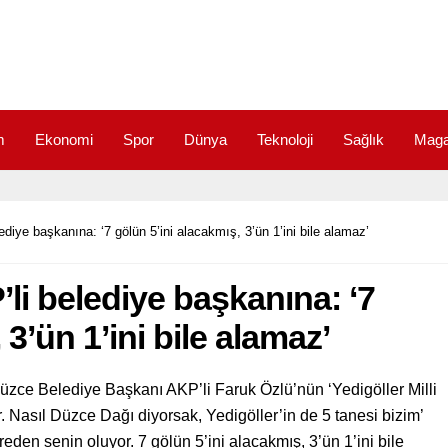
m
Ekonomi
Spor
Dünya
Teknoloji
Sağlık
Maga
diye başkanına: ‘7 gölün 5’ini alacakmış, 3’ün 1’ini bile alamaz’
li belediye başkanına: ‘7
 3’ün 1’ini bile alamaz’
zce Belediye Başkanı AKP’li Faruk Özlü’nün ‘Yedigöller Milli
. Nasıl Düzce Dağı diyorsak, Yedigöller’in de 5 tanesi bizim’
reden senin oluyor. 7 gölün 5’ini alacakmış, 3’ün 1’ini bile