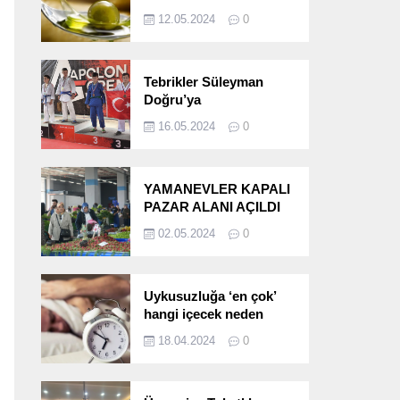
etkileri!
12.05.2024
0
Tebrikler Süleyman
Doğru’ya
16.05.2024
0
YAMANEVLER KAPALI
PAZAR ALANI AÇILDI
02.05.2024
0
Uykusuzluğa ‘en çok’
hangi içecek neden
oluyor?
18.04.2024
0