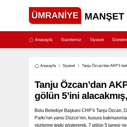
Anasayfa
Gazetemiz
Siyaset
Günde
Anasayfa
Siyaset
Tanju Özcan’dan AKP’li bele
Tanju Özcan’dan AKP’
gölün 5’ini alacakmış,
Bolu Belediye Başkanı CHP’li Tanju Özcan, Dü
Parkı’nın yarısı Düzce’nin, kusura bakmasınlar
sözlerine tepki göstererek, 7 gölün 5 tanesi ne