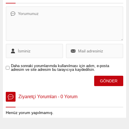
ilçesinde yaşanan olayda,
yeniden belirlendi.
yolcu gibi davranarak taksici
Y.E.’yi zorla alıkoyan N.E.B.
ve H.Ö.T. gözaltına alındı.
Daha sonraki yorumlarımda kullanılması için adım, e-posta
adresim ve site adresim bu tarayıcıya kaydedilsin.
Ziyaretçi Yorumları - 0 Yorum
Henüz yorum yapılmamış.