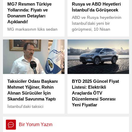
MG7 Resmen Türkiye
Rusya ve ABD Heyetleri
başladı.
Yollarında: Fiyatı ve
İstanbul’da Görüşecek
Donanım Detayları
ABD ve Rusya heyetlerinin
Açıklandı!
İstanbul’daki yeni bir
MG markasının lüks sedan
görüşmesi, 10 Nisan
segmentindeki iddialı modeli
Perşembe günü sabah saat
MG7, Türkiye pazarına giriş
10:00’da Rusya’nın İstanbul
yaptı. Yenilikçi tasarımı,
Başkonsolosluğu’nda
yüksek performans
gerçekleşecek.
özellikleri ve zengin
donanımıyla dikkat çeken
MG7, Passion ve
Excellence olmak üzere iki
Taksiciler Odası Başkanı
BYD 2025 Güncel Fiyat
farklı donanım seviyesiyle
Mehmet Yiğiner, Rehin
Listesi: Elektrikli
satışa sunuluyor.
Alınan Sürücüler İçin
Araçlarda ÖTV
Skandal Savunma Yaptı
Düzenlemesi Sonrası
Yeni Fiyatlar
İstanbul’daki taksici
sorunları devam ederken,
Resmi Gazete’de
Ankara’da yaşanan olay
yayımlanan ÖTV
yeni bir kriz yarattı. 30 Ocak
düzenlemesiyle elektrikli
Bir Yorum Yazın
Perşembe akşamı Sincan
araçlarda matrah limitleri