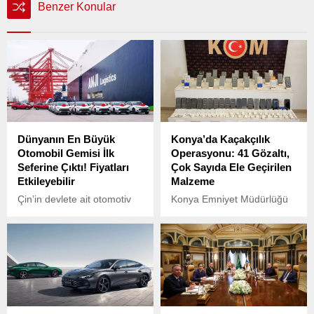
Benzer Konular
Dünyanın En Büyük
Konya’da Kaçakçılık
Otomobil Gemisi İlk
Operasyonu: 41 Gözaltı,
Seferine Çıktı! Fiyatları
Çok Sayıda Ele Geçirilen
Etkileyebilir
Malzeme
Çin’in devlete ait otomotiv
Konya Emniyet Müdürlüğü
şirketi SAIC Motor’un lojistik
Kaçakçılık ve Organize
iştiraki SAIC Anji Logistics
Suçlarla Mücadele Şube
için üretilen ve 9 bin 500
Müdürlüğü ekipleri,
araç taşıma kapasitesine
kaçakçılıkla mücadele
sahip olan 228 metre
kapsamında son bir haftada
uzunluğundaki gemi,
geniş çaplı bir operasyon
Şanghay’dan Avrupa’ya
düzenledi.
doğru ilk yolculuğuna