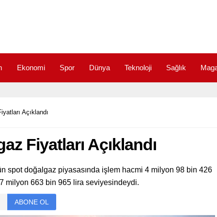
m
Ekonomi
Spor
Dünya
Teknoloji
Sağlık
Maga
yatları Açıklandı
z Fiyatları Açıklandı
 dün spot doğalgaz piyasasında işlem hacmi 4 milyon 98 bin 426
n 7 milyon 663 bin 965 lira seviyesindeydi.
ABONE OL