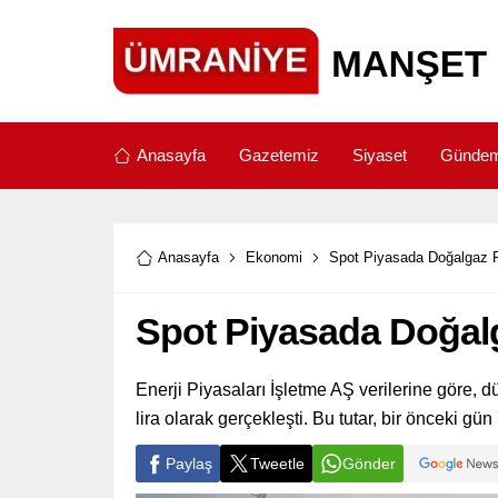
Anasayfa
Gazetemiz
Siyaset
Günde
Anasayfa
Ekonomi
Spot Piyasada Doğalgaz Fi
Spot Piyasada Doğalga
Enerji Piyasaları İşletme AŞ verilerine göre,
lira olarak gerçekleşti. Bu tutar, bir önceki gü
Paylaş
Tweetle
Gönder