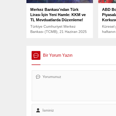
Merkez Bankası’ndan Türk
ABD Bor
Lirası İçin Yeni Hamle: KKM ve
Piyasal
TL Mevduatlarda Düzenleme!
Korkus
Türkiye Cumhuriyet Merkez
Küresel 
Bankası (TCMB), 21 Haziran 2025
haftanın
itibarıyla Türk Lirası’na geçişi teşvik
ve ABD b
edecek yeni adımlar attı.
düşüşler
Bir Yorum Yazın