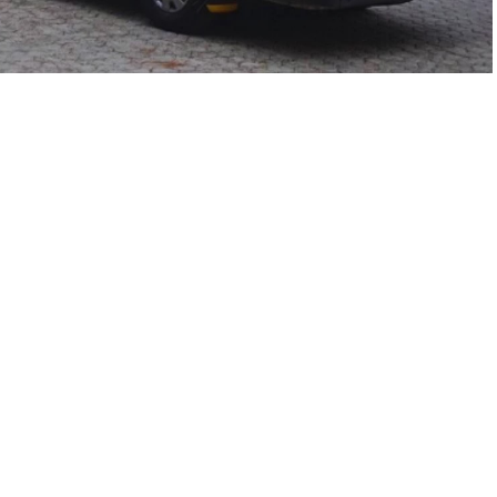
A
+
A
-
0
ziran günü korkunç bir olay yaşandı. Bigadiç’teki bir lisede
 arasında dönüş yolunda henüz bilinmeyen bir nedenle tartışma
iste bulunan acil durum imdat çekicini alarak öğrencinin başına
vga sonlandırılırken, yaralanan A.K.’nın ailesine durum
Y. hakkında jandarmaya şikayette bulundu. Jandarma ekipleri
n yazılı açıklamada, yaşanan olayın ardından ilgili servis
ıldığı ve Balıkesir Valiliği’nin konuyu detaylı incelemek üzere