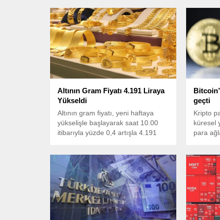
Altının Gram Fiyatı 4.191 Liraya
Bitcoin’
Yükseldi
geçti
Altının gram fiyatı, yeni haftaya
Kripto pa
yükselişle başlayarak saat 10.00
küresel 
itibarıyla yüzde 0,4 artışla 4.191
para ağl
liradan işlem görüyor.
67 bin do