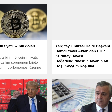
in fiyatı 67 bin doları
Yargıtay Onursal Daire Başkanı
Hamdi Yaver Aktan’dan CHP
Kurultay Davası
ra birimi Bitcoin'in fiyatı,
Değerlendirmesi: “Davanın Altı
yazılım sorununun kripto
Boş, Kayyum Koşulları
arını etkilememesi üzerine
Oluşmamıştır”
ların üzerine çıktı.
Türkiye gündeminde yoğun şekilde
yer alan CHP’nin kurultay davasıyla
ilgili Yargıtay Onursal Daire Başkan
Hamdi Yaver Aktan’dan dikkat
çekici açıklamalar geldi. Aktan,
davanın hukuki dayanağının zayıf
olduğunu belirterek, kayyum