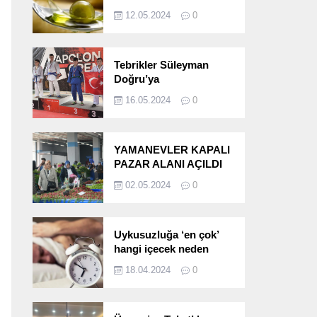
etkileri!
12.05.2024
0
Tebrikler Süleyman
Doğru’ya
16.05.2024
0
YAMANEVLER KAPALI
PAZAR ALANI AÇILDI
02.05.2024
0
Uykusuzluğa ‘en çok’
hangi içecek neden
oluyor?
18.04.2024
0