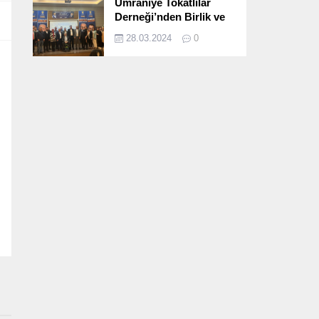
Ümraniye Tokatlılar
Derneği’nden Birlik ve
Beraberlik Dolu İftar
28.03.2024
0
Programı