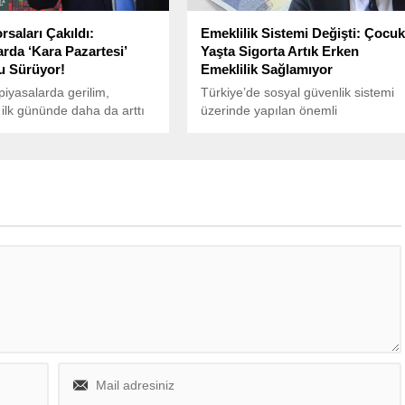
atanmasının koşullarının
oluşmadığını ve mutlak butlan yani
saları Çakıldı:
Emeklilik Sistemi Değişti: Çocu
kurultayın geçersiz sayılması
arda ‘Kara Pazartesi’
Yaşta Sigorta Artık Erken
kararının verilmesinin mümkün
u Sürüyor!
Emeklilik Sağlamıyor
olmadığını söyledi. Aktan, “CHP
piyasalarda gerilim,
Türkiye’de sosyal güvenlik sistemi
seçimli kurultayında genel
 ilk gününde daha da arttı
üzerinde yapılan önemli
başkanlık...
orsa endeksleri güne sert
değişiklikler, erken emeklilikle ilgili
le başladı.
beklentileri etkiledi.