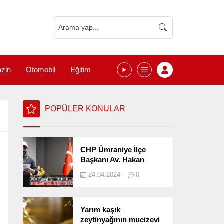
zin
Otomobil
Eğitim
POPÜLER KONULAR
CHP Ümraniye İlçe
Başkanı Av. Hakan
Kızılelma 31 Mart Yerel
24.04.2024
0
Seçimlerini
Değerlendirdi
Yarım kaşık
zeytinyağının mucizevi