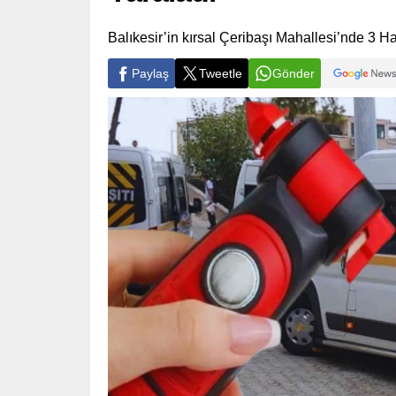
Balıkesir’in kırsal Çeribaşı Mahallesi’nde 3 H
Paylaş
Tweetle
Gönder