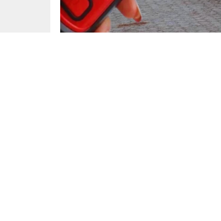
Gündem
Yayınlama: 07.06.2025
Balıkesir’in kırsal Çeribaşı Mahallesi’nde 3 Ha
eğitim gören A.K. ile servis aracı sahibi H.Y.
çıktı. Tartışmanın büyümesi üzerine H.Y., serv
vurdu.
Servisteki diğer öğrencilerin müdahalesiyle ka
bildirildi. Öğrencinin babası R.K., sürücü H.
kısa sürede H.Y.’yi gözaltına aldı.
Balıkesir İl Milli Eğitim Müdürlüğü’nden yapıla
firmasının sözleşmesinin feshi sürecinin başlat