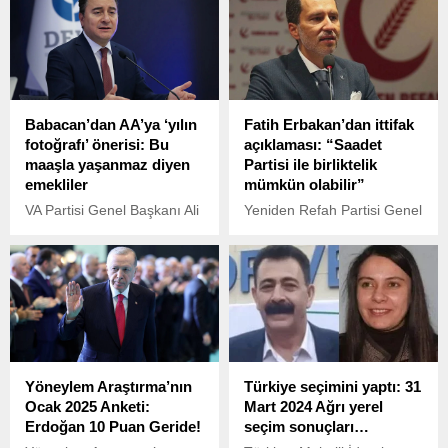
yönelik yapılan operasyona
Ekrem İmamoğlu hakkında
sert tepki gösterdi ve
başlatılan bilirkişi
partisinin erken seçim
soruşturması tamamlandı.
çağrısını yeniden gündeme
getirdi.
Babacan’dan AA’ya ‘yılın
Fatih Erbakan’dan ittifak
fotoğrafı’ önerisi: Bu
açıklaması: “Saadet
maaşla yaşanmaz diyen
Partisi ile birliktelik
emekliler
mümkün olabilir”
VA Partisi Genel Başkanı Ali
Yeniden Refah Partisi Genel
Babacan, Anadolu
Başkanı Fatih Erbakan,
Ajansı’nın (AA) düzenlediği
Cumhur İttifakı ile yeniden
“Yılın Fotoğrafları”
ittifak yapma ihtimalini
seçiminde, Türkiye’nin
reddetti. Ancak Saadet
karşılaştığı ekonomik
Partisi ile benzer görüşleri
zorluklar ve yolsuzluk
paylaştıklarını belirterek,
sorunlarının fotoğraf
gelecekte bir iş birliğinin
seçeneklerine dahil
mümkün olabileceğini ifade
Yöneylem Araştırma’nın
Türkiye seçimini yaptı: 31
edilmemesine tepki
etti.
Ocak 2025 Anketi:
Mart 2024 Ağrı yerel
gösterdi.
Erdoğan 10 Puan Geride!
seçim sonuçları…