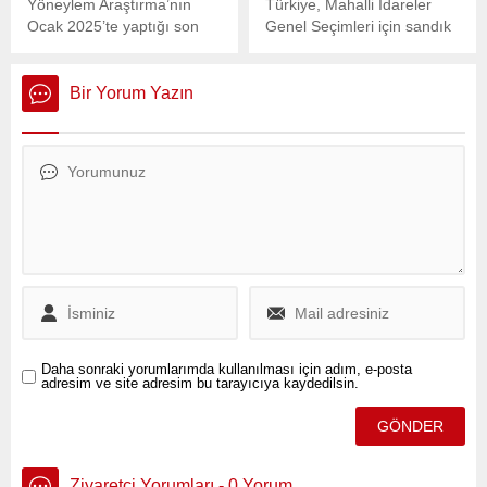
Yöneylem Araştırma’nın
Türkiye, Mahalli İdareler
Ocak 2025’te yaptığı son
Genel Seçimleri için sandık
anket, siyasi ortamda
başına gitti. 61 milyon 441
çarpıcı bir sonuç ortaya
bin 882 seçmen 81 ilde
koydu.
kurulan 206 bin sandıkta
Bir Yorum Yazın
yerel yöneticilerini
belirlemek için oy verdi.
Yayın yasağının da sona
ermesiyle birlikte resmi
olmayan sonuçlar gelmeye
başladı. İşte Ağrı’da seçim
sonuçlarına ilişkin son
gelişmeler...
Daha sonraki yorumlarımda kullanılması için adım, e-posta
adresim ve site adresim bu tarayıcıya kaydedilsin.
Ziyaretçi Yorumları - 0 Yorum