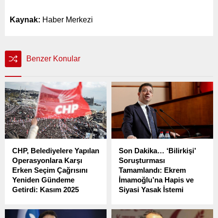
Kaynak:
Haber Merkezi
Benzer Konular
CHP, Belediyelere Yapılan
Son Dakika… ‘Bilirkişi’
Operasyonlara Karşı
Soruşturması
Erken Seçim Çağrısını
Tamamlandı: Ekrem
Yeniden Gündeme
İmamoğlu’na Hapis ve
Getirdi: Kasım 2025
Siyasi Yasak İstemi
CHP Genel Başkanı Özgür
İstanbul Büyükşehir
Özel, Beşiktaş Belediyesi’ne
Belediye (İBB) Başkanı