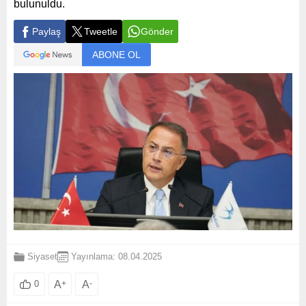
bulunuldu.
Paylaş
Tweetle
Gönder
ABONE OL
Siyaset
Yayınlama: 08.04.2025
A
+
A
-
0