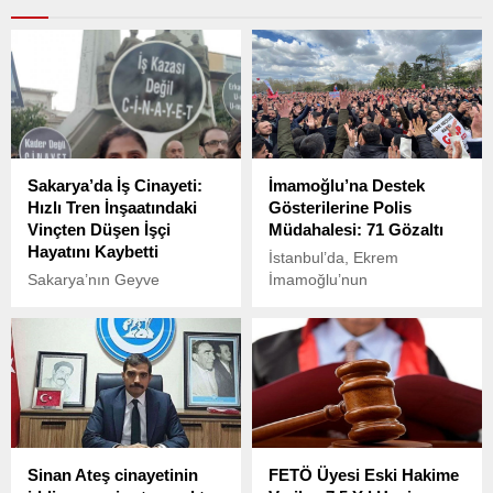
Sakarya’da İş Cinayeti:
İmamoğlu’na Destek
Hızlı Tren İnşaatındaki
Gösterilerine Polis
Vinçten Düşen İşçi
Müdahalesi: 71 Gözaltı
Hayatını Kaybetti
İstanbul’da, Ekrem
Sakarya’nın Geyve
İmamoğlu’nun
ilçesinde, İstanbul-Ankara
tutuklanmasına tepki
hızlı tren hattı için yapımı
göstermek amacıyla
devam eden Doğançay
sokaklara dökülen
Yüksek Hızlı Tren tüneli
yurttaşlara yönelik polis
inşaatında meydana gelen
operasyonu gerçekleştirildi.
iş kazasında, vinçten düşen
işçi Metin Kuyumcu (42)
hayatını kaybetti.
Sinan Ateş cinayetinin
FETÖ Üyesi Eski Hakime