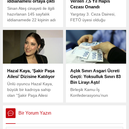
iddianamesi ortaya çıktı
Verilen 7,5 Yıl Hapis
Cezası Onandı
Sinan Ateş cinayeti ile ilgili
hazırlanan 145 sayfalık
Yargıtay 3. Ceza Dairesi,
iddianamede 22 kişinin adı
FETÖ üyesi olduğu
yer aldı. Tetikçi Eray
gerekçesiyle meslekten
Özyağcı ve cinayeti
ihraç edilen eski hakime
organize etmekle suçlanan
verilen 7 yıl 6 ay hapis
isimlerden Doğukan Çep’in
cezasını onadı.
yanı sıra Ülkü Ocakları eski
yöneticisi Tolgahan
Demirbaş ile cinayet büroda
komiser olarak çalışan bir
Hazal Kaya, ‘Şakir Paşa
Açlık Sınırı Asgari Ücreti
isim de hakkında dava
Ailesi’ Dizisine Katılıyor
Geçti: Yoksulluk Sınırı 83
açılan isimler arasında yer
Bin Lirayı Aştı!
aldı.
Ünlü oyuncu Hazal Kaya,
büyük bir kadroya sahip
Birleşik Kamu-İş
olan “Şakir Paşa Ailesi
Konfederasyonu’nun
Skandallar ve Mucizeler”
haziran 2025 raporuna
dizisinin kadrosuna
göre, dört kişilik bir ailenin
katılacak.
açlık sınırı 27 bin 415 TL’ye
Bir Yorum Yazın
yükselerek mevcut asgari
ücreti 5 bin 311 TL aştı.