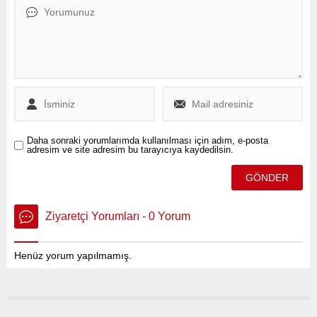
Yoksulluk sınırı ise 83 bin
859 TL’ye çıkarak yeni bir
rekor kırdı. Artan yaşam
maliyetleri, asgari ücretin
temel ihtiyaçları
karşılamada yetersiz
kaldığını ortaya koydu.
Daha sonraki yorumlarımda kullanılması için adım, e-posta
adresim ve site adresim bu tarayıcıya kaydedilsin.
Ziyaretçi Yorumları - 0 Yorum
Henüz yorum yapılmamış.