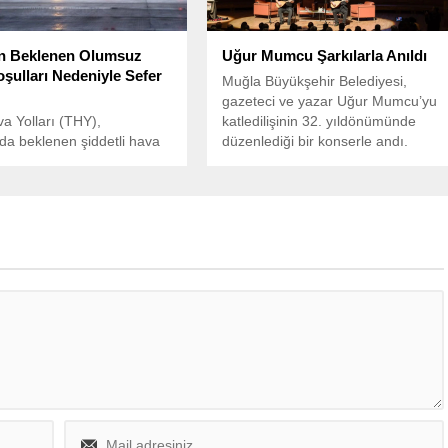
n Beklenen Olumsuz
Uğur Mumcu Şarkılarla Anıldı
şulları Nedeniyle Sefer
Muğla Büyükşehir Belediyesi,
gazeteci ve yazar Uğur Mumcu’yu
a Yolları (THY),
katledilişinin 32. yıldönümünde
’da beklenen şiddetli hava
düzenlediği bir konserle andı.
ı nedeniyle 19 Şubat 2025
e İstanbul Havalimanı’ndan
e İstanbul Havalimanı’na
ı seferlerinin iptal
ni duyurdu.