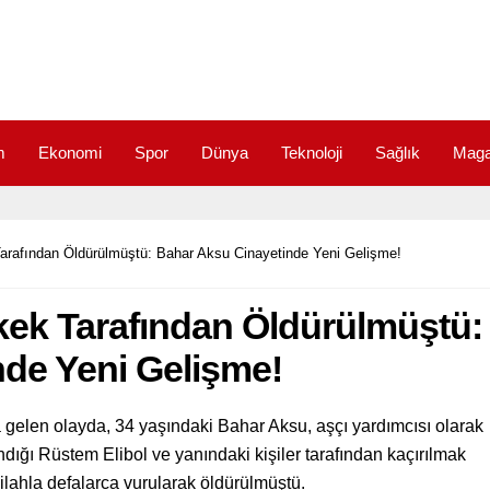
m
Ekonomi
Spor
Dünya
Teknoloji
Sağlık
Maga
Tarafından Öldürülmüştü: Bahar Aksu Cinayetinde Yeni Gelişme!
rkek Tarafından Öldürülmüştü:
de Yeni Gelişme!
a gelen olayda, 34 yaşındaki Bahar Aksu, aşçı yardımcısı olarak
andığı Rüstem Elibol ve yanındaki kişiler tarafından kaçırılmak
silahla defalarca vurularak öldürülmüştü.