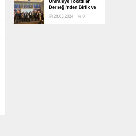
Ümraniye Tokatlılar
Derneği’nden Birlik ve
Beraberlik Dolu İftar
28.03.2024
0
Programı