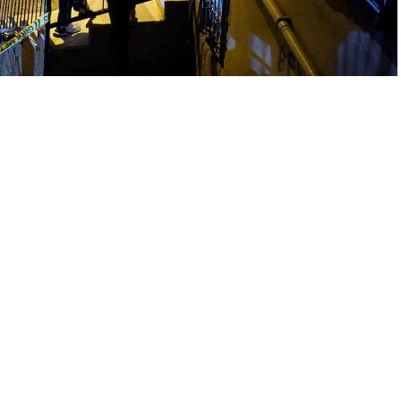
A
+
A
-
0
rt Sokak’ta kimliği belirsiz bir erkek şahıs, henüz bilinmeyen
ye başladı.
 sevk edildi. Şahıs, gelen polis ekiplerine de ateş açtı. Bir süre
kipleri tarafından gözaltına alındı. Olay yerinde yapılan
Emniyet Müdürlüğü’ne götürüldü. Olayla ilgili soruşturma