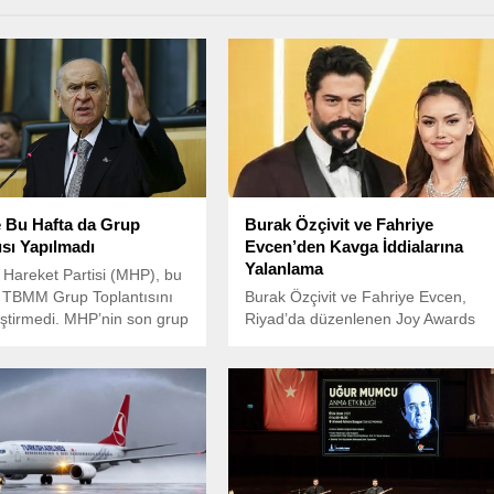
 Bu Hafta da Grup
Burak Özçivit ve Fahriye
ısı Yapılmadı
Evcen’den Kavga İddialarına
Yalanlama
çi Hareket Partisi (MHP), bu
a TBMM Grup Toplantısını
Burak Özçivit ve Fahriye Evcen,
ştirmedi. MHP’nin son grup
Riyad’da düzenlenen Joy Awards
sı 28 Ocak Salı günü
etkinliğinde ortaya çıkan kavga
ı.
iddialarına yanıt verdi.