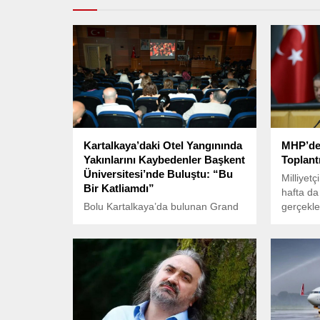
Kartalkaya’daki Otel Yangınında
MHP’de
Yakınlarını Kaybedenler Başkent
Toplant
Üniversitesi’nde Buluştu: “Bu
Milliyet
Bir Katliamdı”
hafta d
Bolu Kartalkaya’da bulunan Grand
gerçekle
Kartal Oteli’nde çıkan yangında
toplantı
yaşamını yitirenlerin aileleri,
yapılmışt
Başkent Üniversitesi’nde
düzenlenen “Yaşam Hakkı ve
Travma Sempozyumu”nda bir
araya geldi.