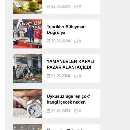
etkileri!
12.05.2024
0
Tebrikler Süleyman
Doğru’ya
16.05.2024
0
YAMANEVLER KAPALI
PAZAR ALANI AÇILDI
02.05.2024
0
Uykusuzluğa ‘en çok’
hangi içecek neden
oluyor?
18.04.2024
0