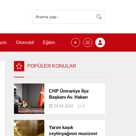
zin
Otomobil
Eğitim
POPÜLER KONULAR
CHP Ümraniye İlçe
Başkanı Av. Hakan
Kızılelma 31 Mart Yerel
24.04.2024
0
Seçimlerini
Değerlendirdi
Yarım kaşık
zeytinyağının mucizevi