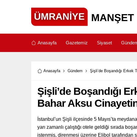
Anasayfa
Gazetemiz
Siyaset
Günde
Anasayfa
Gündem
Şişli’de Boşandığı Erkek 
Şişli’de Boşandığı E
Bahar Aksu Cinayetin
İstanbul’un Şişli ilçesinde 5 Mayıs’ta meydan
yarı zamanlı çalıştığı otele geldiği sırada boş
istenmiş, direnmesi üzerine Elibol tarafından 