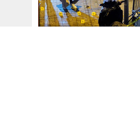
Yayınlama: 20.05.2025
Şişli ilçesine bağlı 19 Mayıs Mahallesi Aslanyu
bir nedenle sokak arasında rastgele ateş etme
İhbar üzerine olay yerine çok sayıda polis ekibi
karşılıklı çatışma yaşandı.
Çatışmanın ardından şahıs ikna edilerek polis e
incelemelerde çok sayıda boş kovan bulundu.
Gözaltına alınan şahıs, ifadesi alınmak üzere 