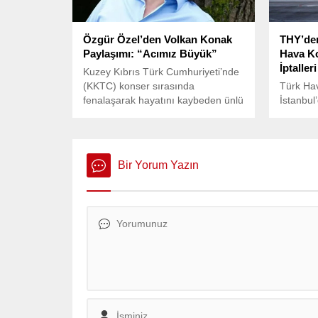
Özgür Özel’den Volkan Konak
THY’de
Paylaşımı: “Acımız Büyük”
Hava Ko
İptalleri
Kuzey Kıbrıs Türk Cumhuriyeti’nde
(KKTC) konser sırasında
Türk Hav
fenalaşarak hayatını kaybeden ünlü
İstanbul
sanatçı Volkan Konak’ın vefatı,
koşullar
sevenlerini derinden üzüntüye
tarihind
boğdu. 58 yaşındaki sanatçının
kalkan v
ölüm haberi, müzik dünyasında
varan baz
Bir Yorum Yazın
büyük bir kayıp olarak karşılandı.
edildiği