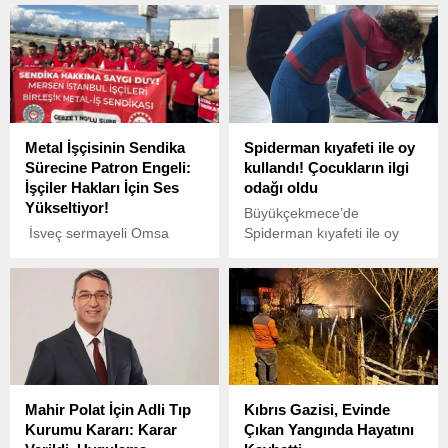
başlatılan operasyon
Camii’nin lojman kısmında
kapsamında, CNBC-e’nin
saat 12.00 sıralarında
de bünyesinde yer aldığı
yangın çıktı.
İlbak Holding’in ortakları ve
aile üyeleri hakkında gözaltı
kararı verildi.
Metal İşçisinin Sendika
Spiderman kıyafeti ile oy
Sürecine Patron Engeli:
kullandı! Çocukların ilgi
İşçiler Hakları İçin Ses
odağı oldu
Yükseltiyor!
Büyükçekmece’de
İsveç sermayeli Omsa
Spiderman kıyafeti ile oy
Metal’in levha üretimi
kullanmaya gelen genç,
yapılan fabrikasında çalışan
renkli görüntüler oluşturdu.
50 ve İsveç sermayeli Erlau
Metal’in inşaat aksesuarları
üretilen fabrikasında çalışan
60 işçi, DİSK/Birleşik Metal-
İş Sendikası’yla toplu
sözleşme imzalamak istedi.
Mahir Polat İçin Adli Tıp
Kıbrıs Gazisi, Evinde
Kurumu Kararı: Karar
Çıkan Yangında Hayatını