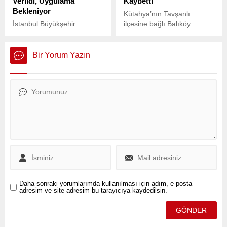
Verildi, Uygulama
Kaybetti
Bekleniyor
Kütahya’nın Tavşanlı
İstanbul Büyükşehir
ilçesine bağlı Balıköy
Belediyesi’ne (İBB) yönelik
beldesinde, 72 yaşındaki
‘Kent Uzlaşısı’ operasyonu
Kıbrıs gazisi Mehmet
kapsamında tutuklanan
Tolu’nun yalnız yaşadığı
Bir Yorum Yazın
Mahir Polat, cezaevi
evde gece saatlerinde
hastanesindeki sağlık
büyük bir yangın çıktı.
kontrolleri sonrasında Adli
Tıp Kurumu’na sevk
edilmesi yönünde karar
alındı.
Daha sonraki yorumlarımda kullanılması için adım, e-posta
adresim ve site adresim bu tarayıcıya kaydedilsin.