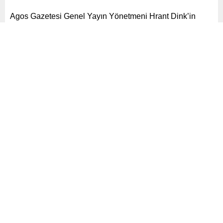
Agos Gazetesi Genel Yayın Yönetmeni Hrant Dink’in
katili Ogün Samast, “Silahlı terör örgütüne üye olmamakla
birlikte örgüt adına suç işlemek” suçundan yargılandığı
davada beraat etti.
Paylaş
Tweetle
Gönder
ABONE OL