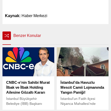
Kaynak:
Haber Merkezi
Benzer Konular
CNBC-e’nin Sahibi Murat
İstanbul’da Havuzlu
İlbak ve İlbak Holding
Mescit Camii Lojmanında
Ailesine Gözaltı Kararı
Yangın Paniği!
İstanbul Büyükşehir
İstanbul’un Fatih ilçesi
Belediye (İBB) Başkanı
Nişanca Mahallesi’nde
Ekrem İmamoğlu’na yönelik
bulunan Havuzlu Mescit