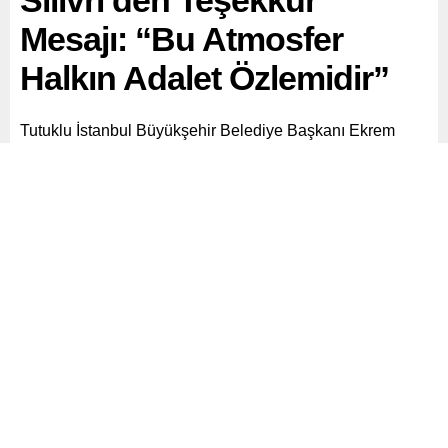
Silivri’den Teşekkür
Mesajı: “Bu Atmosfer
Halkın Adalet Özlemidir”
Tutuklu İstanbul Büyükşehir Belediye Başkanı Ekrem
İmamoğlu, CHP’nin Bayburt’ta düzenlediği mitingin
ardından, teşekkür mesajı yayımladı.
Paylaş
Tweetle
Gönder
ABONE OL