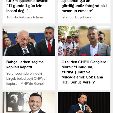
turizm işçilerine destek:
açıklama: 'Şu an
“11 günde 1 gün izin
gördüğümüz fotoğraf bizi
insani değil”
memnun etmekte'
Tutuklu bulunan Adana
İstanbul Büyükşehir
Büyükşehir Belediye
Belediye (İBB) Başkanı
Başkanı Zeydan Karalar,
Ekrem İmamoğlu, seçim
turizm sektöründe çalışan
sonuçlarına ilişkin yaptığı ilk
emekçilerin hafta tatili
açıklamada Şu an
düzenlemesine sert tepki
gördüğümüz fotoğraf bizi
gösterdi.
memnun etmekte dedi.
Bahçeli erken seçime
Özel’den CHP’li Gençlere
kapıları kapattı
Moral: “Umudum,
Yürüyüşünüz ve
Yerel seçimde elindeki
Mücadelemiz Çok Daha
birçok belediyeyi CHP'ye
Hızlı Sonuç Versin”
kaptıran MHP'de Genel
Başkan Bahçeli'nin yeni bir
CHP Genel Başkanı Özgür
'A takımı' oluşturacağı
Özel, Adana’dan Silivri’ye
belirtiliyor.
başlattıkları uzun soluklu
yürüyüş ile dikkat çeken
CHP Adana Gençlik Kolları