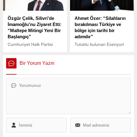
üyesi gençlerle görüntülü
görüşme gerçekleştirdi.
Özgür Çelik, Silivri’de
Ahmet Özer: “Silahların
İmamoğlu’nu Ziyaret Etti:
bırakılması Türkiye ve
“Maltepe Mitingi Yeni Bir
bölge için tarihi bir
Başlangıç”
adımdır”
Cumhuriyet Halk Partisi
Tutuklu bulunan Esenyurt
(CHP) İstanbul İl Başkanı
Belediye Başkanı Ahmet
Özgür Çelik, İstanbul
Özer, terör örgütü PKK’nin
Büyükşehir Belediye (İBB)
silah bırakmasına ilişkin
Bir Yorum Yazın
Başkanı Ekrem İmamoğlu,
sosyal medya hesabından
Beylikdüzü Belediye
dikkat çeken bir açıklama
Başkanı Mehmet Murat
yaptı.
Çalık ve Şişli Belediye
Başkanı Resul Emrah
Şahan’ı Silivri’deki Marmara
Cezaevi’nde ziyaret etti.