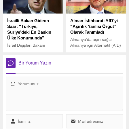
kazandı.
İsrailli Bakan Gideon
Alman İstihbaratı AfD’yi
Saar: “Türkiye,
“Aşırılık Yanlısı Örgüt”
Suriye’deki En Baskın
Olarak Tanımladı
Ülke Konumunda”
Almanya’da aşırı sağcı
İsrail Dışişleri Bakanı
Almanya için Alternatif (AfD)
Gideon Saar, Moldova’nın
partisi, Federal Anayasayı
başkenti Kişinev’de
Koruma Teşkilatı (BfV)
Cumhurbaşkanı Maia
tarafından resmen “aşırılık
Bir Yorum Yazın
Sandu ile gerçekleştirdiği
yanlısı bir örgüt” olarak
görüşmenin ardından dikkat
tanımlandı.
çeken açıklamalarda
bulundu.