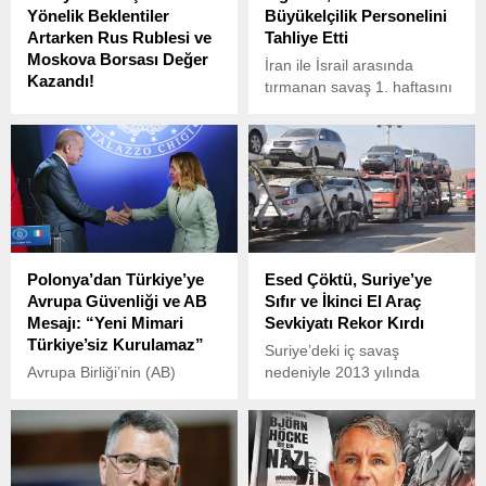
Yönelik Beklentiler
Büyükelçilik Personelini
Artarken Rus Rublesi ve
Tahliye Etti
Moskova Borsası Değer
İran ile İsrail arasında
Kazandı!
tırmanan savaş 1. haftasını
Ukrayna savaşına dair
geride bırakırken, bölgedeki
umutlar arttıkça, Rus rublesi
gerilim uluslararası düzeyde
ve Moskova Borsası’nda
yeni tedbirleri de
önemli değer kazançları
beraberinde getiriyor.
gözlemlendi.
Polonya’dan Türkiye’ye
Esed Çöktü, Suriye’ye
Avrupa Güvenliği ve AB
Sıfır ve İkinci El Araç
Mesajı: “Yeni Mimari
Sevkiyatı Rekor Kırdı
Türkiye’siz Kurulamaz”
Suriye’deki iç savaş
Avrupa Birliği’nin (AB)
nedeniyle 2013 yılında
dönem başkanlığını
durma noktasına gelen sıfır
devralmaya hazırlanan
ve ikinci el araç ticareti,
Polonya, Türkiye’ye önemli
Baas rejiminin zayıflaması
mesajlar verdi.
ve güvenlik durumunun
iyileşmesiyle yeniden hız