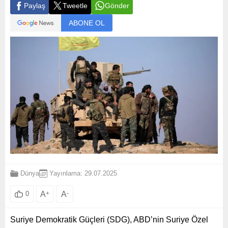
Paylaş
Tweetle
Gönder
ABONE OL
Dünya
Yayınlama: 29.07.2025
A
+
A
-
0
Suriye Demokratik Güçleri (SDG), ABD’nin Suriye Özel