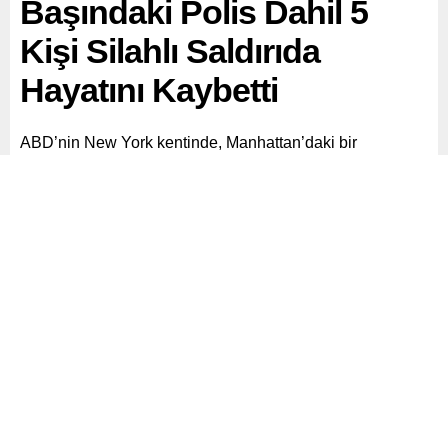
Başındaki Polis Dahil 5
Kişi Silahlı Saldırıda
Hayatını Kaybetti
ABD’nin New York kentinde, Manhattan’daki bir
gökdelende düzenlenen silahlı saldırıda biri polis
memuru olmak üzere 5 kişi hayatını kaybetti, 1 kişi ağır
yaralandı.
Paylaş
Tweetle
Gönder
ABONE OL