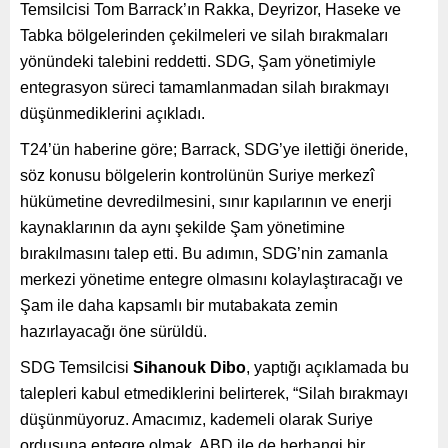
Temsilcisi Tom Barrack’ın Rakka, Deyrizor, Haseke ve
Tabka bölgelerinden çekilmeleri ve silah bırakmaları
yönündeki talebini reddetti. SDG, Şam yönetimiyle
entegrasyon süreci tamamlanmadan silah bırakmayı
düşünmediklerini açıkladı.
T24’ün haberine göre; Barrack, SDG’ye ilettiği öneride,
söz konusu bölgelerin kontrolünün Suriye merkezî
hükümetine devredilmesini, sınır kapılarının ve enerji
kaynaklarının da aynı şekilde Şam yönetimine
bırakılmasını talep etti. Bu adımın, SDG’nin zamanla
merkezi yönetime entegre olmasını kolaylaştıracağı ve
Şam ile daha kapsamlı bir mutabakata zemin
hazırlayacağı öne sürüldü.
SDG Temsilcisi
Sihanouk Dibo
, yaptığı açıklamada bu
talepleri kabul etmediklerini belirterek, “Silah bırakmayı
düşünmüyoruz. Amacımız, kademeli olarak Suriye
ordusuna entegre olmak. ABD ile de herhangi bir