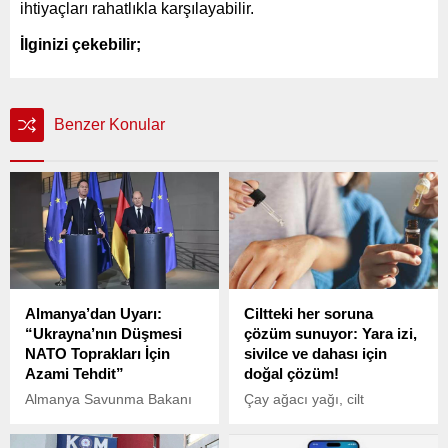
ihtiyaçları rahatlıkla karşılayabilir.
İlginizi çekebilir;
Benzer Konular
Almanya’dan Uyarı:
Ciltteki her soruna
“Ukrayna’nın Düşmesi
çözüm sunuyor: Yara izi,
NATO Toprakları İçin
sivilce ve dahası için
Azami Tehdit”
doğal çözüm!
Almanya Savunma Bakanı
Çay ağacı yağı, cilt
Boris Pistorius, Ukrayna’nın
sorunlarına doğal çözümler
Rusya karşısında savaşı
sunarak sivilce, yara ve