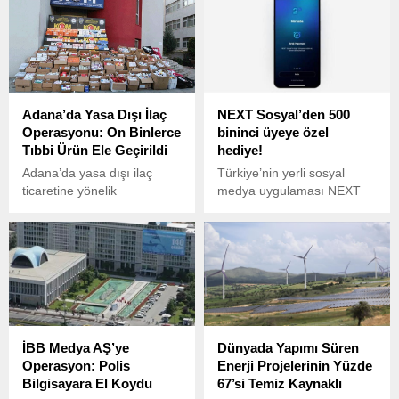
kaybetmesinin yalnızca
iltihapları hızla iyileştiriyor.
bölge için değil, NATO
Bu mucizevi yağın sağladığı
toprakları ve komşu ülkeler
faydaları keşfedin ve
için de ciddi bir tehdit
cildinizi yenileyin!
oluşturacağını vurguladı.
Adana’da Yasa Dışı İlaç
NEXT Sosyal’den 500
Operasyonu: On Binlerce
bininci üyeye özel
Tıbbi Ürün Ele Geçirildi
hediye!
Adana’da yasa dışı ilaç
Türkiye’nin yerli sosyal
ticaretine yönelik
medya uygulaması NEXT
düzenlenen operasyonda
Sosyal, 500 bininci üyeye
on binlerce tıbbi ürüne el
özel hediye verileceğini
konuldu. Adana Emniyet
duyurdu.
Müdürlüğü Kaçakçılık ve
Organize Suçlarla Mücadele
(KOM) Şube Müdürlüğü
ekipleri, Seyhan ilçesindeki
bir adrese yapılan baskında
İBB Medya AŞ’ye
Dünyada Yapımı Süren
yasa dışı yollarla
Operasyon: Polis
Enerji Projelerinin Yüzde
depolanmış ilaçlar
Bilgisayara El Koydu
67’si Temiz Kaynaklı
bulunduğunu tespit etti.