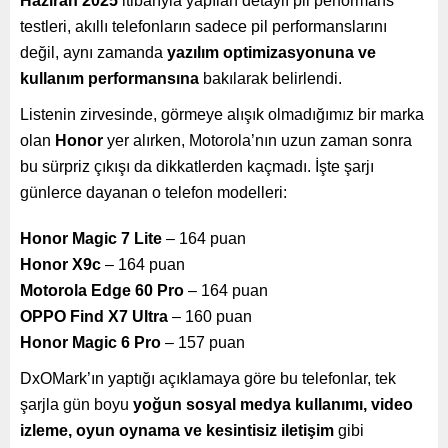
Haziran 2025
itibarıyla yapılan detaylı pil performans
testleri, akıllı telefonların sadece pil performanslarını
değil, aynı zamanda
yazılım optimizasyonuna ve
kullanım performansına
bakılarak belirlendi.
Listenin zirvesinde, görmeye alışık olmadığımız bir marka
olan
Honor
yer alırken, Motorola’nın uzun zaman sonra
bu sürpriz çıkışı da dikkatlerden kaçmadı. İşte şarjı
günlerce dayanan o telefon modelleri:
Honor Magic 7 Lite
– 164 puan
Honor X9c
– 164 puan
Motorola Edge 60 Pro
– 164 puan
OPPO Find X7 Ultra
– 160 puan
Honor Magic 6 Pro
– 157 puan
DxOMark’ın yaptığı açıklamaya göre bu telefonlar, tek
şarjla gün boyu
yoğun sosyal medya kullanımı, video
izleme, oyun oynama ve kesintisiz iletişim
gibi