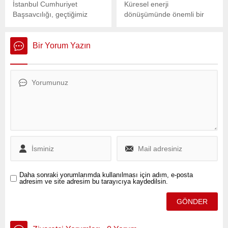
İstanbul Cumhuriyet
Küresel enerji
Başsavcılığı, geçtiğimiz
dönüşümünde önemli bir
hafta İstanbul Büyükşehir
eşik daha aşılıyor. Yapımı
Belediyesi (İBB) bağlı
süren enerji projelerinin
Medya AŞ’nin ihaleleriyle
büyük çoğunluğunu temiz
Bir Yorum Yazın
ilgili soruşturma başlattı.
enerji kaynakları
oluşturuyor.
Daha sonraki yorumlarımda kullanılması için adım, e-posta
adresim ve site adresim bu tarayıcıya kaydedilsin.