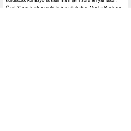
kurulacak komisyona katılıma ilişkin soruları yanıtladı.
Özel “Grup başkan vekillerine söyledim. Meclis Başkanı
bir açıklama yapsın ve ‘nitelikli çoğunluk kesinlikle
aranacak’ desin. Biz de isimleri bildirelim dedik. Yolladığı
yazıda yok çünkü öyle bir şey. Bunu söylediği anda üye
vereceğiz” dedi.
Paylaş
Tweetle
Gönder
ABONE OL