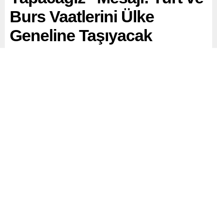
Burs Vaatlerini Ülke
Geneline Taşıyacak
Silivri’de tutuklu bulunan İstanbul Büyükşehir Belediye
Başkanı ve CHP’nin cumhurbaşkanı adayı Ekrem
İmamoğlu, sosyal medya üzerinden seçim vaatlerini
duyurmaya devam ediyor.
Paylaş
Tweetle
Gönder
ABONE OL