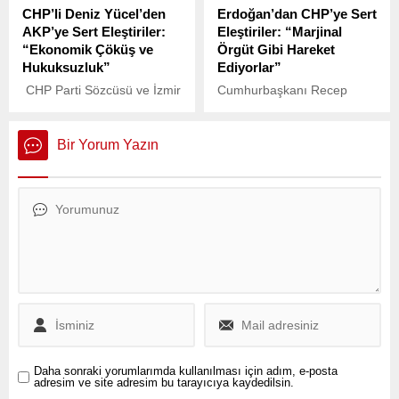
CHP’li Deniz Yücel’den
Erdoğan’dan CHP’ye Sert
FETÖ’cü hesapların yalanı'
milletvekilleri tarafından
AKP’ye Sert Eleştiriler:
Eleştiriler: “Marjinal
diyerek tepki gösterdi.
yoklama istemiyle gündeme
“Ekonomik Çöküş ve
Örgüt Gibi Hareket
geldi.
Hukuksuzluk”
Ediyorlar”
CHP Parti Sözcüsü ve İzmir
Cumhurbaşkanı Recep
Milletvekili Deniz Yücel,
Tayyip Erdoğan, AK Parti
partisinin MYK toplantısının
Genişletilmiş İl Başkanları
ardından yaptığı
Toplantısı’nda yaptığı
Bir Yorum Yazın
açıklamalarda, Türkiye’nin
konuşmada, CHP’yi sert bir
içinde bulunduğu ekonomik
şekilde eleştirerek, parti ve
kriz ve hukuksuzluklar
liderine yönelik ağır
konusundaki endişelerini
suçlamalarda bulundu.
dile getirdi.
Daha sonraki yorumlarımda kullanılması için adım, e-posta
adresim ve site adresim bu tarayıcıya kaydedilsin.