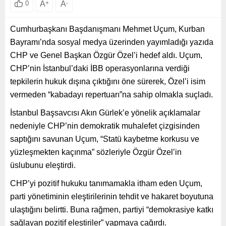
A
+
A
-
0
Cumhurbaşkanı Başdanışmanı Mehmet Uçum, Kurban
Bayramı’nda sosyal medya üzerinden yayımladığı yazıda
CHP ve Genel Başkan Özgür Özel’i hedef aldı. Uçum,
CHP’nin İstanbul’daki İBB operasyonlarına verdiği
tepkilerin hukuk dışına çıktığını öne sürerek, Özel’i isim
vermeden “kabadayı repertuarı”na sahip olmakla suçladı.
İstanbul Başsavcısı Akın Gürlek’e yönelik açıklamalar
nedeniyle CHP’nin demokratik muhalefet çizgisinden
saptığını savunan Uçum, “Statü kaybetme korkusu ve
yüzleşmekten kaçınma” sözleriyle Özgür Özel’in
üslubunu eleştirdi.
CHP’yi pozitif hukuku tanımamakla itham eden Uçum,
parti yönetiminin eleştirilerinin tehdit ve hakaret boyutuna
ulaştığını belirtti. Buna rağmen, partiyi “demokrasiye katkı
sağlayan pozitif eleştiriler” yapmaya çağırdı.