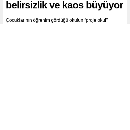
belirsizlik ve kaos büyüyor
Çocuklarının öğrenim gördüğü okulun “proje okul”
kapsamından çıkarılıp “sınavsız” öğrenci alacağını
düşünen veliler tepki gösterdi. Eğitimciler ise proje
okullarının amacından uzaklaştırılıp birçoğuna tarikat ve
cemaat bağlantılı yöneticiler atandığını iddia etti.
Paylaş
Tweetle
Gönder
ABONE OL