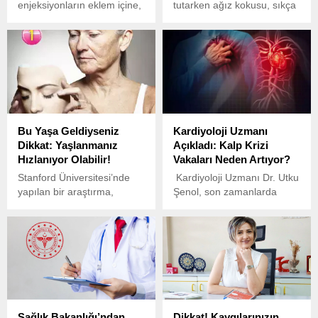
enjeksiyonların eklem içine,
tutarken ağız kokusu, sıkça
eklem yanına, kaslardaki
karşılaşılan bir sorun
tetik noktalara, tendonlara,
olabiliyor. Uzun süre
omurgaya, bağlara
boyunca yemek ve içecek
yapılabildiğini ifade eden
alımının olmaması ağızda
Fizik Tedavi ve
kokuya yol açabilir.
Rehabilitasyon Uzm. Dr.
Fırat Altay, “Eklem
enjeksiyonunun temel
Bu Yaşa Geldiyseniz
Kardiyoloji Uzmanı
hedefi, ağrıyı azaltmak ve
Dikkat: Yaşlanmanız
Açıkladı: Kalp Krizi
eklem hareket kabiliyetini
Hızlanıyor Olabilir!
Vakaları Neden Artıyor?
artırmaktır” dedi.
Stanford Üniversitesi’nde
Kardiyoloji Uzmanı Dr. Utku
yapılan bir araştırma,
Şenol, son zamanlarda
yaşlanma sürecinde belirli
artan kalp krizi vakaları
dönemlerde ani değişimlerin
hakkında önemli
meydana geldiğini ortaya
açıklamalarda bulundu.
koydu.
Sağlık Bakanlığı’ndan
Dikkat! Kaygılarınızın