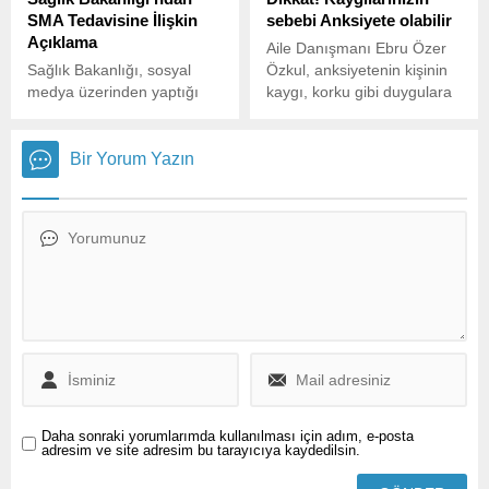
SMA Tedavisine İlişkin
sebebi Anksiyete olabilir
Açıklama
Aile Danışmanı Ebru Özer
Sağlık Bakanlığı, sosyal
Özkul, anksiyetenin kişinin
medya üzerinden yaptığı
kaygı, korku gibi duygulara
açıklamada, Spinal
karşı kontrol edemediği
Musküler Atrofi (SMA)
tepkiler vermesine neden
hastalığının tedavisinde
olan ve yaygın görülen bir
Bir Yorum Yazın
kullanılan ilaçlar hakkında
rahatsızlık olduğunu
önemli bilgiler verdi.
söyledi. Anksiyete türleri ile
ilgili bilgi veren Özkul,
anksiyete ile nasıl başa
çıkılabileceğini anlattı.
Daha sonraki yorumlarımda kullanılması için adım, e-posta
adresim ve site adresim bu tarayıcıya kaydedilsin.