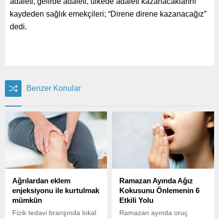
adaleti, gelirde adaleti, ülkede adaleti kazanacaklarını
kaydeden sağlık emekçileri; “Direne direne kazanacağız”
dedi.
Benzer Konular
Ağrılardan eklem
Ramazan Ayında Ağız
enjeksiyonu ile kurtulmak
Kokusunu Önlemenin 6
mümkün
Etkili Yolu
Fizik tedavi branşında lokal
Ramazan ayında oruç