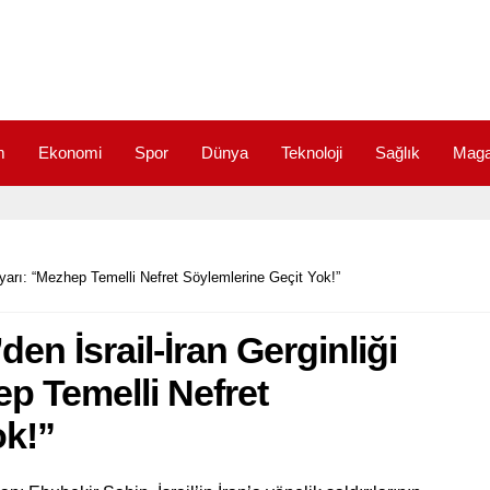
m
Ekonomi
Spor
Dünya
Teknoloji
Sağlık
Maga
yarı: “Mezhep Temelli Nefret Söylemlerine Geçit Yok!”
n İsrail-İran Gerginliği
p Temelli Nefret
ok!”