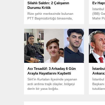
Silahlı Saldırı: 2 Çalışanın
Ev Haps
Durumu Kritik
İstanbul
Rize şehir merkezinde bulunan
(İBB) Ge
PTT Başmüdürlüğü binasında,
Mahir Pol
bugün sabah saatlerinde kimliği
soruştu
henüz belirlenemeyen bir kişi
tutuklan
tarafından silahlı saldırı düzenlendi.
nedeniyle
Acı Tesadüf: 3 Arkadaş 6 Gün
İstanbu
Arayla Hayatlarını Kaybetti
Ankara:
Siirt’in Kurtalan ilçesinde yaşanan
İstanbul
ardı ardına trajik olaylar, bölgeyi
Başkanı
derin bir yasa boğdu.
tutuklan
Ankara B
(ABB) he