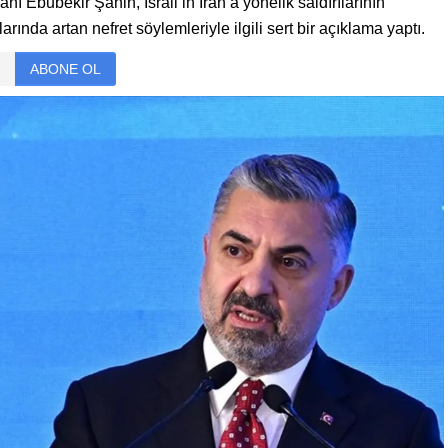
Ebubekir Şahin, İsrail’in İran’a yönelik saldırılarının
nda artan nefret söylemleriyle ilgili sert bir açıklama yaptı.
ABONE OL