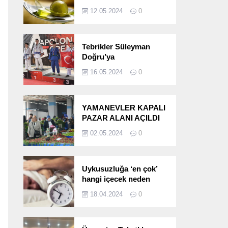
etkileri!
12.05.2024
0
Tebrikler Süleyman
Doğru’ya
16.05.2024
0
YAMANEVLER KAPALI
PAZAR ALANI AÇILDI
02.05.2024
0
Uykusuzluğa ‘en çok’
hangi içecek neden
oluyor?
18.04.2024
0