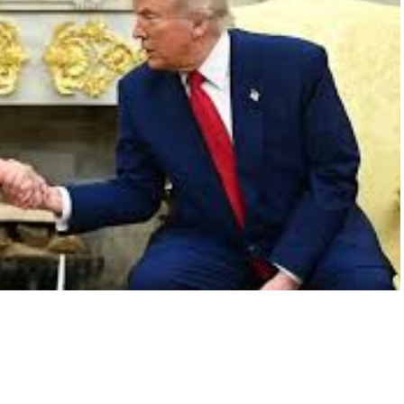
A
+
A
-
0