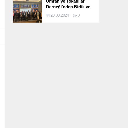
Ümraniye Tokatlılar
Derneği’nden Birlik ve
Beraberlik Dolu İftar
28.03.2024
0
Programı