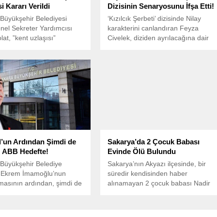
i Kararı Verildi
Dizisinin Senaryosunu İfşa Etti!
 Büyükşehir Belediyesi
‘Kızılcık Şerbeti’ dizisinde Nilay
nel Sekreter Yardımcısı
karakterini canlandıran Feyza
at, ”kent uzlaşısı”
Civelek, diziden ayrılacağına dair
rması kapsamında
çıkan iddialara son vererek, yeni
mış ve sağlık sorunları
bölümde hayatta kaldığını ve
 tedavi altına alınmıştı.
hikayenin devam ettiğini gösterdi.
l’un Ardından Şimdi de
Sakarya’da 2 Çocuk Babası
 ABB Hedefte!
Evinde Ölü Bulundu
 Büyükşehir Belediye
Sakarya’nın Akyazı ilçesinde, bir
 Ekrem İmamoğlu’nun
süredir kendisinden haber
masının ardından, şimdi de
alınamayan 2 çocuk babası Nadir
üyükşehir Belediyesi
Utku, komşusu tarafından evinde
def alınmaya başladı.
ölü olarak bulundu.