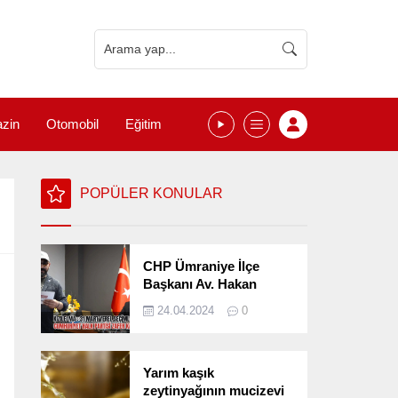
zin
Otomobil
Eğitim
POPÜLER KONULAR
CHP Ümraniye İlçe
Başkanı Av. Hakan
Kızılelma 31 Mart Yerel
24.04.2024
0
Seçimlerini
Değerlendirdi
Yarım kaşık
zeytinyağının mucizevi