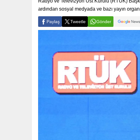
Radyo ve Televizyon Üst Kurulu (RTÜK) Başkanı 
ardından sosyal medyada ve bazı yayın organları
Paylaş
Tweetle
Gönder