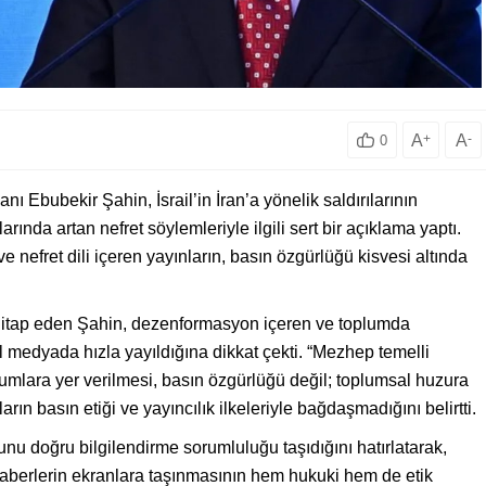
A
+
A
-
0
Ebubekir Şahin, İsrail’in İran’a yönelik saldırılarının
nda artan nefret söylemleriyle ilgili sert bir açıklama yaptı.
 nefret dili içeren yayınların, basın özgürlüğü kisvesi altında
 hitap eden Şahin, dezenformasyon içeren ve toplumda
al medyada hızla yayıldığına dikkat çekti. “Mezhep temelli
orumlara yer verilmesi, basın özgürlüğü değil; toplumsal huzura
ların basın etiği ve yayıncılık ilkeleriyle bağdaşmadığını belirtti.
 doğru bilgilendirme sorumluluğu taşıdığını hatırlatarak,
haberlerin ekranlara taşınmasının hem hukuki hem de etik