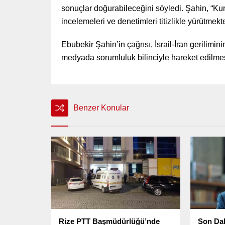
sonuçlar doğurabileceğini söyledi. Şahin, “K
incelemeleri ve denetimleri titizlikle yürütmekte
Ebubekir Şahin’in çağrısı, İsrail-İran gerilim
medyada sorumluluk bilinciyle hareket edilmesi 
Benzer Konular
Rize PTT Başmüdürlüğü’nde
Son Dak