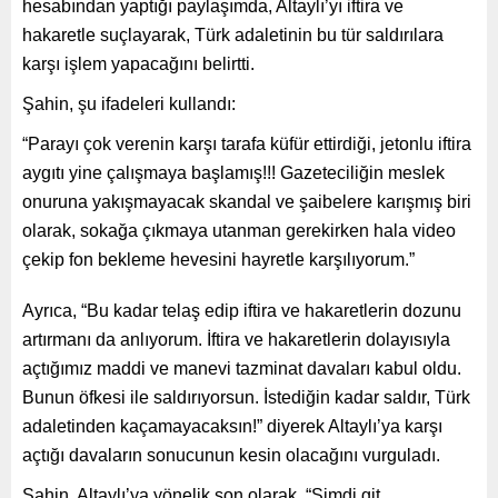
hesabından yaptığı paylaşımda, Altaylı’yı iftira ve
hakaretle suçlayarak, Türk adaletinin bu tür saldırılara
karşı işlem yapacağını belirtti.
Şahin, şu ifadeleri kullandı:
“Parayı çok verenin karşı tarafa küfür ettirdiği, jetonlu iftira
aygıtı yine çalışmaya başlamış!!! Gazeteciliğin meslek
onuruna yakışmayacak skandal ve şaibelere karışmış biri
olarak, sokağa çıkmaya utanman gerekirken hala video
çekip fon bekleme hevesini hayretle karşılıyorum.”
Ayrıca, “Bu kadar telaş edip iftira ve hakaretlerin dozunu
artırmanı da anlıyorum. İftira ve hakaretlerin dolayısıyla
açtığımız maddi ve manevi tazminat davaları kabul oldu.
Bunun öfkesi ile saldırıyorsun. İstediğin kadar saldır, Türk
adaletinden kaçamayacaksın!” diyerek Altaylı’ya karşı
açtığı davaların sonucunun kesin olacağını vurguladı.
Şahin, Altaylı’ya yönelik son olarak, “Şimdi git