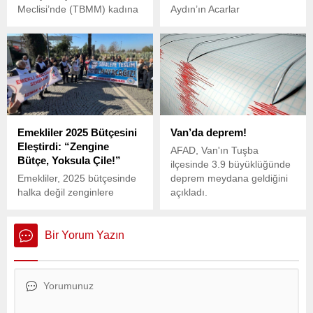
Meclisi’nde (TBMM) kadına
Aydın’ın Acarlar
şiddeti önlemeye yönelik
Mahallesi’nde dün akşam
tartışmalar, son iki yasama
saat 22.00 sıralarında
döneminde neredeyse aynı
meydana gelen olayda, 13
başlıklar üzerinden devam
yaşındaki Ümit Atar hayatını
etti.
kaybetti.
Emekliler 2025 Bütçesini
Van’da deprem!
Eleştirdi: “Zengine
AFAD, Van'ın Tuşba
Bütçe, Yoksula Çile!”
ilçesinde 3.9 büyüklüğünde
Emekliler, 2025 bütçesinde
deprem meydana geldiğini
halka değil zenginlere
açıkladı.
kaynak ayrıldığını belirterek,
açlık sınırının 25 bin TL’ye
dayandığı bir dönemde
Bir Yorum Yazın
verilen 12 bin 469 TL’lik
maaşın yaşam koşullarını
karşılamadığını vurguladı.