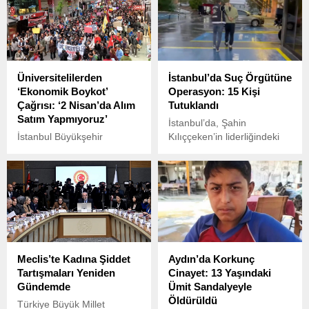
Üniversitelilerden
İstanbul’da Suç Örgütüne
‘Ekonomik Boykot’
Operasyon: 15 Kişi
Çağrısı: ‘2 Nisan’da Alım
Tutuklandı
Satım Yapmıyoruz’
İstanbul’da, Şahin
İstanbul Büyükşehir
Kılıççeken’in liderliğindeki
Belediye Başkanı Ekrem
suç örgütüne yönelik büyük
İmamoğlu’nun gözaltına
bir operasyon
alınması ve ardından
gerçekleştirildi.
tutuklanması ile başlayan
protestolar, birçok üniversite
öğrencisinin kampüslerde
başlattığı “ders boykotu”na
yol açmıştı.
Meclis’te Kadına Şiddet
Aydın’da Korkunç
Tartışmaları Yeniden
Cinayet: 13 Yaşındaki
Gündemde
Ümit Sandalyeyle
Öldürüldü
Türkiye Büyük Millet