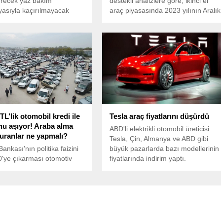
ürecek yaz bakım
destekli analizlere göre, ikinci el
asıyla kaçırılmayacak
araç piyasasında 2023 yılının Aralık
lar sunuyor. Kampanya
ayında ortalama ilanda kalma
nda yedek parça
süresi 52 gün olarak belirlendi.
ri, yakıt çeki hediyesi,
 sağlık ve 40 nokta bakım
gibi fırsatlar bulunuyor.
TL’lik otomobil kredi ile
Tesla araç fiyatlarını düşürdü
nu aşıyor! Araba alma
ABD'li elektrikli otomobil üreticisi
kuranlar ne yapmalı?
Tesla, Çin, Almanya ve ABD gibi
ankası'nın politika faizini
büyük pazarlarda bazı modellerinin
'ye çıkarması otomotiv
fiyatlarında indirim yaptı.
nı etkiledi. Otomerkezi.net
Muhammed Ali Karakaş
v kredi çıkmazında sıkıştı”
ile son durumu
dirdi.