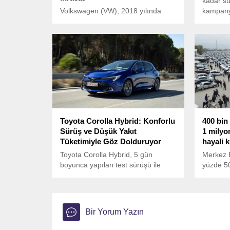
kadar s
Volkswagen (VW), 2018 yılında
kampany
Ford ile gerçekleştirdiği küresel
avantaj
işbirliğiyle Türkiye’de üretim
kapsamı
yapmaya başladı.
indirimle
ücretsiz
kontrolü 
Toyota Corolla Hybrid: Konforlu
400 bin 
Sürüş ve Düşük Yakıt
1 milyo
Tüketimiyle Göz Dolduruyor
hayali 
Toyota Corolla Hybrid, 5 gün
Merkez B
boyunca yapılan test sürüşü ile
yüzde 50
dikkatleri üzerine topladı. 1000
satışları
kilometreden fazla yol kat edilen bu
CEO’su 
süreçte, araç konforlu sürüşü ve
“Otomoti
düşük yakıt tüketimiyle öne çıkıyor.
sözleri 
Bir Yorum Yazın
değerlen