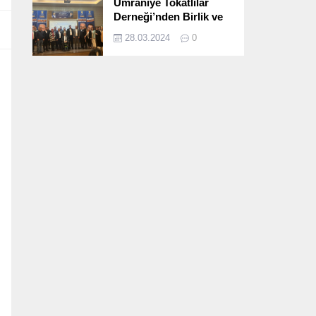
Ümraniye Tokatlılar
Derneği’nden Birlik ve
Beraberlik Dolu İftar
28.03.2024
0
Programı