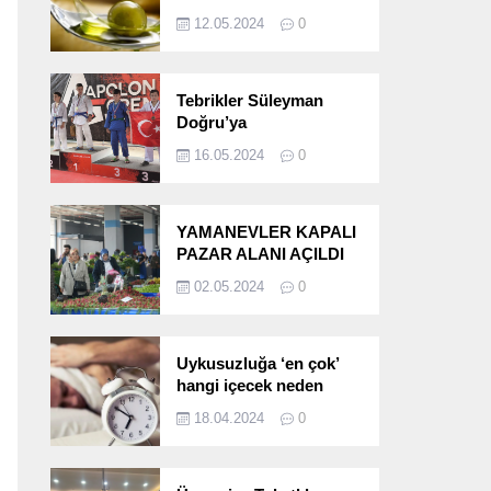
etkileri!
12.05.2024
0
Tebrikler Süleyman
Doğru’ya
16.05.2024
0
YAMANEVLER KAPALI
PAZAR ALANI AÇILDI
02.05.2024
0
Uykusuzluğa ‘en çok’
hangi içecek neden
oluyor?
18.04.2024
0