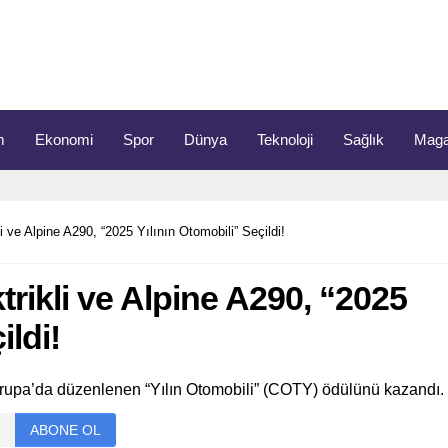
m
Ekonomi
Spor
Dünya
Teknoloji
Sağlık
Maga
i ve Alpine A290, “2025 Yılının Otomobili” Seçildi!
trikli ve Alpine A290, “2025
ildi!
Avrupa’da düzenlenen “Yılın Otomobili” (COTY) ödülünü kazandı.
ABONE OL