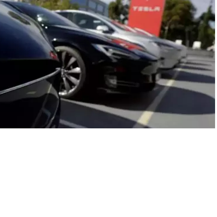
A
+
A
-
0