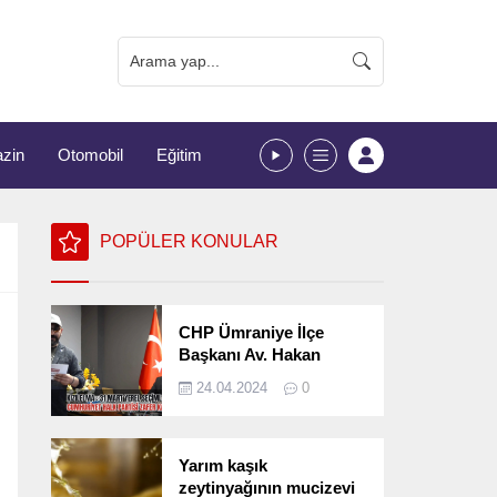
zin
Otomobil
Eğitim
POPÜLER KONULAR
CHP Ümraniye İlçe
Başkanı Av. Hakan
Kızılelma 31 Mart Yerel
24.04.2024
0
Seçimlerini
Değerlendirdi
Yarım kaşık
zeytinyağının mucizevi