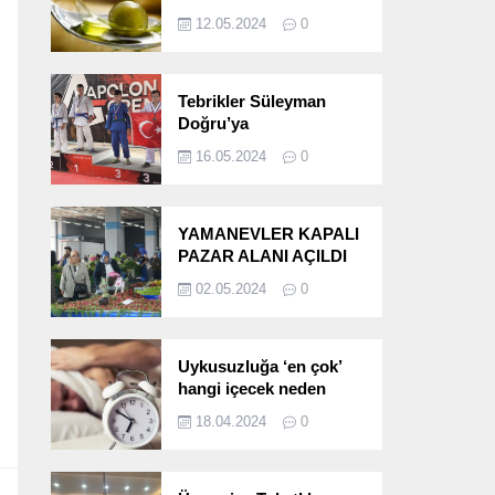
etkileri!
12.05.2024
0
Tebrikler Süleyman
Doğru’ya
16.05.2024
0
YAMANEVLER KAPALI
PAZAR ALANI AÇILDI
02.05.2024
0
Uykusuzluğa ‘en çok’
hangi içecek neden
oluyor?
18.04.2024
0