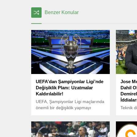
Benzer Konular
UEFA’dan Şampiyonlar Ligi’nde
Jose Mo
Değişiklik Planı: Uzatmalar
Dahil O
Kaldırılabilir!
Demirel
İddialar
UEFA, Şampiyonlar Ligi maçlarında
önemli bir değişiklik yapmayı
Teknik d
değerlendiriyor.
Asist An
katıldığ
Fenerbahç
dikkat ç