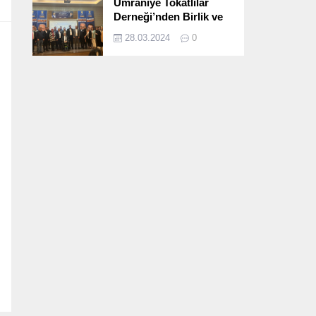
Ümraniye Tokatlılar
Derneği’nden Birlik ve
Beraberlik Dolu İftar
28.03.2024
0
Programı