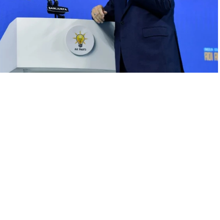
A
+
A
-
0
rkücü İbrahim Tatlıses, Cumhurbaşkanı Recep Tayyip Erdoğan’a
neltti. Tatlıses, “Önümüzdeki dönem cumhurbaşkanlığına var
ısınız yok musunuz?” diyerek Erdoğan’a direkt bir soru sordu.
Tatlıses de “Ölümüne varım. Sözü aldık” diyerek karşılık verdi.
i sözcüsü Ömer Çelik, Erdoğan’ın yeniden adaylığına ilişkin
anımızla yol yürüyenler olarak bu bizim de gündemimizde.