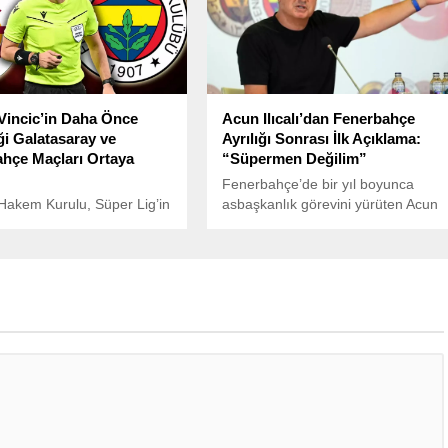
. Son dönemde, sarı-
i kulübün yeni teknik
ü Jose Mourinho’nun
katılacağı yönündeki
 yanıt verdi.
Vincic’in Daha Önce
Acun Ilıcalı’dan Fenerbahçe
ği Galatasaray ve
Ayrılığı Sonrası İlk Açıklama:
hçe Maçları Ortaya
“Süpermen Değilim”
Fenerbahçe’de bir yıl boyunca
akem Kurulu, Süper Lig’in
asbaşkanlık görevini yürüten Acun
a maçlarını yönetecek
Ilıcalı, kulüpten ayrılışının ardından
i açıkladı ve Sloven
ilk kez sessizliğini bozdu.
avko Vincic, Galatasaray
İngiltere’nin Hull Daily Mail
rbahçe arasındaki derbi
gazetesine konuşan Ilıcalı, ayrılık
tandı.
kararının perde arkasına dair dikka
çeken ifadeler kullandı.