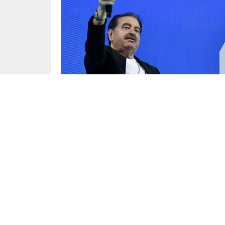
Siyaset
Yayınlama: 14.01.2025
AKP Şanlıurfa İl Kongresi’ne katılan ünlü tü
yaklaşan seçimlerle ilgili önemli bir soru yö
mısınız yok musunuz? Bu sözünü alalım. Var m
Erdoğan, “Sen varsan varım” yanıtını verirken, 
AKP Merkez Yürütme Kurulu (MYK) sonrası part
gelen soruya yanıt verdi. Çelik, “Cumhurbaşk