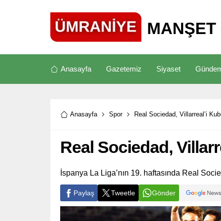
Anasayfa
Gazetemiz
Siyaset
Günde
Anasayfa
Spor
Real Sociedad, Villarreal’i Ku
Real Sociedad, Villar
İspanya La Liga’nın 19. haftasında Real Socieda
Paylaş
Tweetle
Gönder