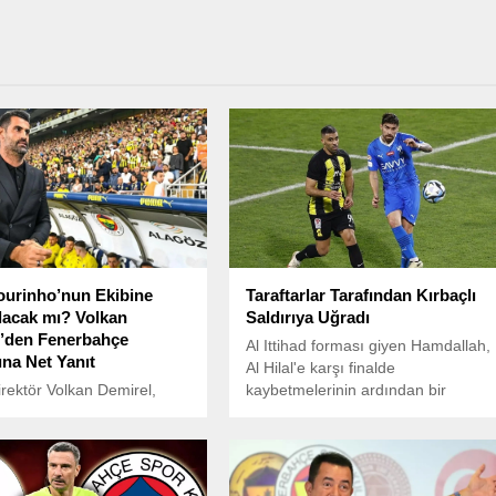
urinho’nun Ekibine
Taraftarlar Tarafından Kırbaçlı
lacak mı? Volkan
Saldırıya Uğradı
’den Fenerbahçe
Al Ittihad forması giyen Hamdallah,
ına Net Yanıt
Al Hilal'e karşı finalde
irektör Volkan Demirel,
kaybetmelerinin ardından bir
aliz YouTube kanalında
taraftarın kırbaçlı saldırısına
ı programda, adının
uğradı.
e ile anılmasıyla ilgili
eken açıklamalarda