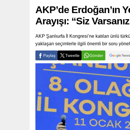
AKP’de Erdoğan’ın Ye
Arayışı: “Siz Varsanız
AKP Şanlıurfa İl Kongresi’ne katılan ünlü tü
yaklaşan seçimlerle ilgili önemli bir soru yönelt
Paylaş
Tweetle
Gönder