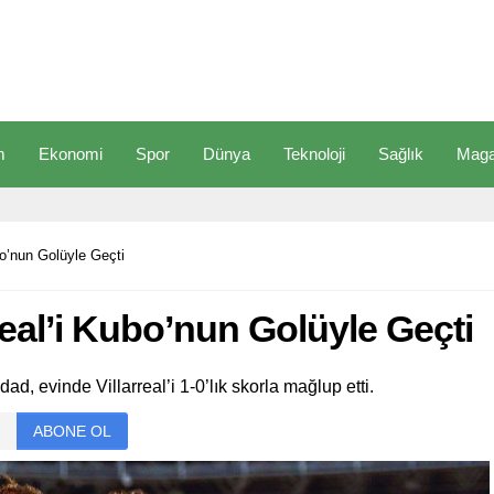
m
Ekonomi
Spor
Dünya
Teknoloji
Sağlık
Maga
bo’nun Golüyle Geçti
real’i Kubo’nun Golüyle Geçti
d, evinde Villarreal’i 1-0’lık skorla mağlup etti.
ABONE OL