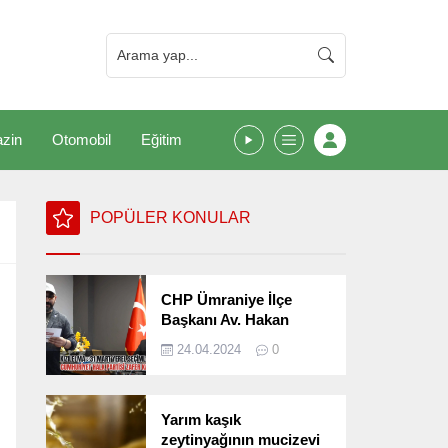
zin
Otomobil
Eğitim
POPÜLER KONULAR
CHP Ümraniye İlçe
Başkanı Av. Hakan
Kızılelma 31 Mart Yerel
24.04.2024
0
Seçimlerini
Değerlendirdi
Yarım kaşık
zeytinyağının mucizevi