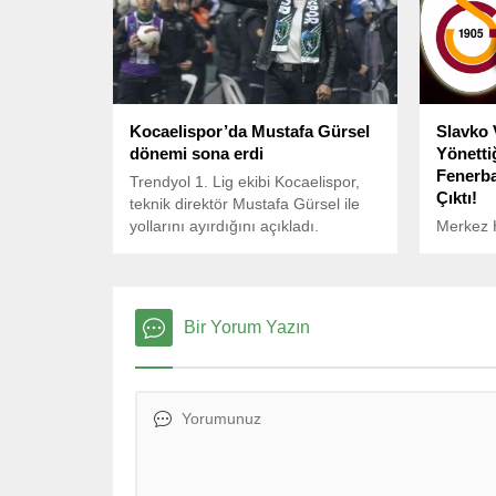
bulundu
lacivertl
direktör
ekibine 
iddialara
Kocaelispor’da Mustafa Gürsel
Slavko 
dönemi sona erdi
Yönetti
Fenerba
Trendyol 1. Lig ekibi Kocaelispor,
Çıktı!
teknik direktör Mustafa Gürsel ile
yollarını ayırdığını açıkladı.
Merkez H
25. haft
hakemler
hakem Sl
ile Fene
Bir Yorum Yazın
maçına a