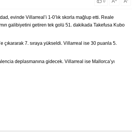
A
+
A
-
0
d, evinde Villarreal’i 1-0’lık skorla mağlup etti. Reale
ın galibiyetini getiren tek golü 51. dakikada Takefusa Kubo
 çıkararak 7. sıraya yükseldi. Villarreal ise 30 puanla 5.
lencia deplasmanına gidecek. Villarreal ise Mallorca’yı