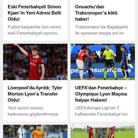
Eski Fenerbahçeli Simon
Onuachu’dan
Kjaer’in Yeni Adresi Belli
Trabzonspor’a kötü
Oldu!
haber!
Futbol kariyerine son veren
Trabzonspor'da Başakşehir
eski Fenerbahçeli oyuncu
ile oynanan maçta sol ön
Simon Kjaer, sürpriz bir
kolunda kırık tespit edilen
adım atarak Midtjylland
Paul Onuachu'nun sahalara
kulübünün yönetim kuruluna
dönüş tarihi uzayabilir.
katıldığını açıkladı.
Liverpool’da Ayrılık: Tyler
UEFA’dan Fenerbahçe –
Morton Lyon’a Transfer
Olympique Lyon Maçına
Oldu!
İtalyan Hakem!
Yeni sezon öncesi
UEFA Avrupa Ligi’nin 7.
kadrosunu güçlendirmeye
haftasında Fenerbahçe’nin
devam eden Fransa Ligue 1
23 Ocak Perşembe günü
ekibi Lyon, Premier
Fransız ekibi Olympique
League’den önemli bir
Lyon’u konuk edeceği maç,