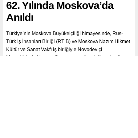
62. Yılında Moskova’da
Anıldı
Türkiye’nin Moskova Büyükelçiliği himayesinde, Rus-
Türk İş İnsanları Birliği (RTİB) ve Moskova Nazım Hikmet
Kültür ve Sanat Vakfı iş birliğiyle Novodeviçi
Mezarlığı’nda Nazım Hikmet anma töreni düzenlendi.
Paylaş
Tweetle
Gönder
ABONE OL