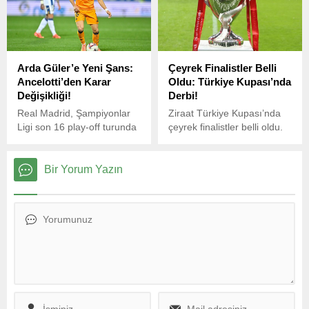
takviye yaptı.
İtalyan hakem Simone
Sozza tarafından
yönetilecek.
Arda Güler’e Yeni Şans:
Çeyrek Finalistler Belli
Ancelotti’den Karar
Oldu: Türkiye Kupası’nda
Değişikliği!
Derbi!
Real Madrid, Şampiyonlar
Ziraat Türkiye Kupası’nda
Ligi son 16 play-off turunda
çeyrek finalistler belli oldu.
Manchester City’yi 3-2
Kupada gruplarında birinci
yenerek büyük bir zafer
sırada yer alan
elde etti.
Trabzonspor, Fenerbahçe,
Bir Yorum Yazın
Beşiktaş ve Konyaspor, seri
başı olarak çeyrek finale
yükseldi.